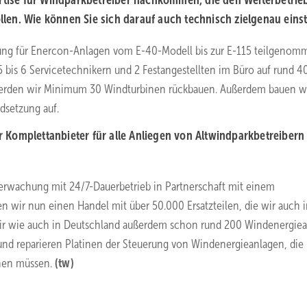
ertise für Windparkbetreiber nachkommen, die den Weiterbetrie
en. Wie können Sie sich darauf auch technisch zielgenau einst
lung für Enercon-Anlagen vom E-40-Modell bis zur E-115 teilgenom
5 bis 6 Servicetechnikern und 2 Festangestellten im Büro auf rund 4
werden wir Minimum 30 Windturbinen rückbauen. Außerdem bauen w
dsetzung auf.
 Komplettanbieter für alle Anliegen von Altwindparkbetreibern
erwachung mit 24/7-Dauerbetrieb in Partnerschaft mit einem
ir nun einen Handel mit über 50.000 Ersatzteilen, die wir auch i
wir wie auch in Deutschland außerdem schon rund 200 Windenergie
und reparieren Platinen der Steuerung von Windenergieanlagen, die
chen müssen.
(tw)