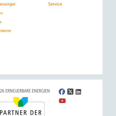
ersorger
Service
en
e
nzerne
026 ERNEUERBARE ENERGIEN