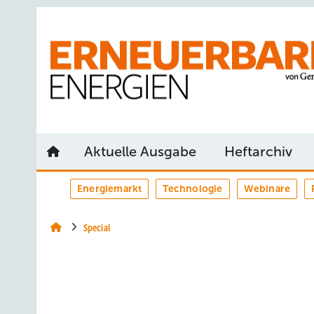
Springe
Springe
Springe
auf
auf
auf
Hauptinhalt
Hauptmenü
SiteSearch
Aktuelle Ausgabe
Heftarchiv
Energiemarkt
Technologie
Webinare
Special