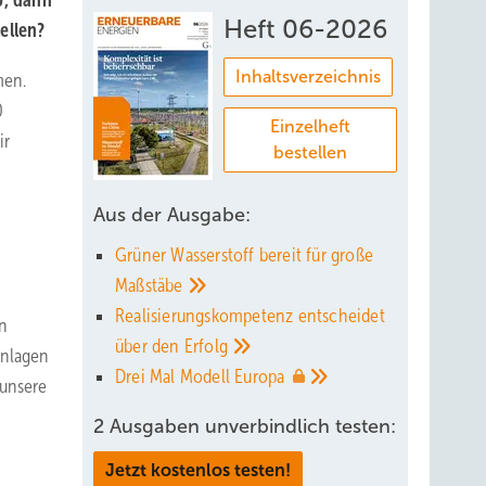
b, dann
Heft 06-2026
ellen?
Inhaltsverzeichnis
men.
0
Einzelheft
ir
bestellen
Aus der Ausgabe:
Grüner Wasserstoff bereit für große
Maßstäbe
Realisierungskompetenz entscheidet
n
über den
Erfolg
anlagen
Drei Mal Modell
Europa
 unsere
2 Ausgaben unverbindlich testen:
Jetzt kostenlos testen!