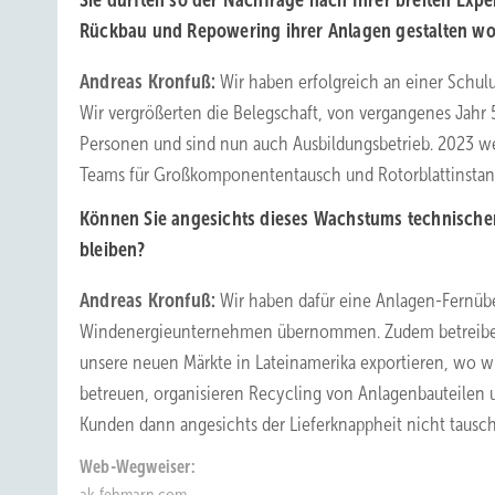
Sie dürften so der Nachfrage nach Ihrer breiten Exp
Rückbau und Repowering ihrer Anlagen gestalten woll
Andreas Kronfuß:
Wir haben erfolgreich an einer Schu
Wir vergrößerten die Belegschaft, von vergangenes Jahr 
Personen und sind nun auch Ausbildungsbetrieb. 2023 
Teams für Großkomponententausch und Rotorblattinstan
Können Sie angesichts dieses Wachstums technischer
bleiben?
Andreas Kronfuß:
Wir haben dafür eine Anlagen-Fernüb
Windenergieunternehmen übernommen. Zudem betreiben w
unsere neuen Märkte in Lateinamerika exportieren, wo 
betreuen, organisieren Recycling von Anlagenbauteilen 
Kunden dann angesichts der Lieferknappheit nicht taus
Web-Wegweiser:
ak-fehmarn.com