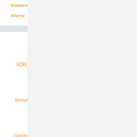
Wasserstoff
Wärme
Abo- & Leserservice
ADRESSBUCH der WIND- und SOLARENERGIE
AGB
Alle Inhalte chronologisch
Anmelden
Anmeldung & Registrierung
Datenschutz
E-Paper
ERNEUERBARE ENERGIEN abonnieren
Gentner Energy Media
Gentner Verlag
Impressum