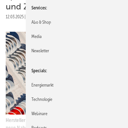
und Zylinder
Services
12.03.2025
|
Veröffentlicht in
Ausgabe 03-2025
Abo & Shop
Media
Newsletter
Specials
Energiemarkt
Technologie
Webinare
Hersteller und Designer haben die Turmproduktion für
neue Nabenhöhen und schnellen Windparkbau
Podcasts