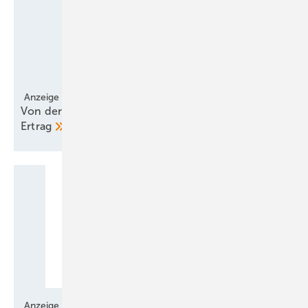
Anzeige
Von der Eule gelernt – verschluckter Schall, mehr
Ertrag
Anzeige