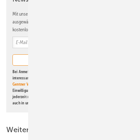
Mit unserem Newsletter erhalten Sie regelmäßig von uns
ausgewählte Informationen und Neuigkeiten, gebündelt und
kostenlos direkt ins Postfach.
Bei Anmeldung zu diesem Newsletter bin ich damit einverstanden, über
interessante Verlags- und Online-Angebote
der Marken der Alfons W.
Gentner Verlag GmbH & Co. KG
informiert zu werden. Diese
Einwilligung kann ich jederzeit widerrufen und eine Abmeldung ist
jederzeit möglich. Informationen zum Umgang mit Daten finden Sie
auch in unserer
Datenschutzerklärung
.
Weitere Inhalte