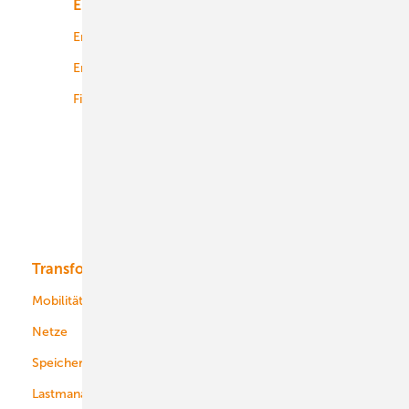
Energiemarkt
Technologie
Energierecht
Planung
Energiemärkte weltweit
Logistik
Finanzierung
Betrieb
Onshore-Wind
Offshore-Wind
Solar
Bioenergie
Transformation
Energieversorger
Service
Mobilität
Kommunen
Netze
Stadtwerke
Speicher
Energiekonzerne
Lastmanagement