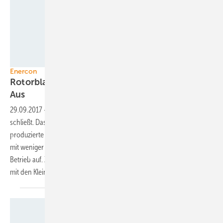
Joseph-Evan-Capelli/Wikimedia Commons (CC BY-SA 3.0)
Enercon
Rotorblattfertigung für kleine Anlagen vor dem
Aus
29.09.2017
-
Die Rotorblattfertigung Magdeburg – kurz: Roma –
schließt. Das zum Enercon-Firmennetzwerk gehörende Unternehmen
produzierte die Flügel der Anlagen des ostfriesischen Turbinenbauers
mit weniger als einem Megawatt (MW) und gibt bis Ende 2017 den
Betrieb auf. Zuletzt waren in dem ohnehin stark rückläufigen Geschäft
mit den Kleinanlagen auch die Neuaufträge
ausgeblieben.