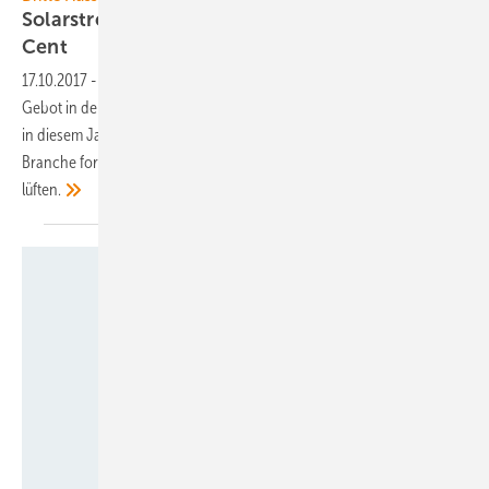
Solarstrompreis in Deutschland sinkt unter fünf
Cent
17.10.2017
-
4,29 Cent pro Kilowattstunde: Das ist das niedrigste
Gebot in der dritten Versteigerung von Marktprämien für Solarstrom
in diesem Jahr. Damit ist auch die Fünf-Cent-Marke geknackt. Die
Branche fordert nun um so mehr, endlich den Ausbaudeckel zu
lüften.