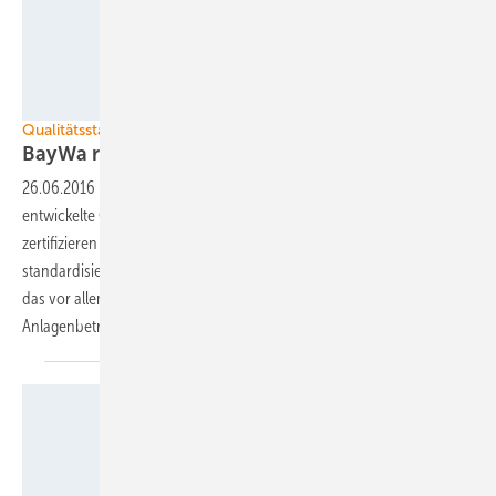
Velka Botička
Qualitätsstandards für Solaranlagen umsetzen
BayWa r.e. bekommt
Qualitätszertifikat
26.06.2016
-
BayWa r.e. hat das vom VDE und vom Fraunhofer ISE
entwickelte Qualitätszertifikat für Solaranlagen bekommen. Die Prüfer
zertifizieren alle Prozesse für Planung, Design und Ausführung von
standardisierten Photovoltaikkraftwerken. Für den Kunden bedeutet
das vor allem Sicherheit des Investments und beim
Anlagenbetrieb.