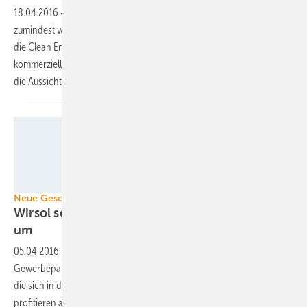
18.04.2016
-
Australien ist schon ein erfolgreicher Solarmarkt –
zumindest was den Bau von privaten Dachanlagen betrifft. Jetzt wird
die Clean Energy Finance Corporation weitere Gelder für den Bau
kommerzieller Anlagen akquirieren. Die Strategie steht schon fest und
die Aussichten auf Investoren sind
gut.
Wirsol
Neue Geschäftsmodelle
Wirsol setzt Mieterstromprojekt fürs Gewerbe
um
05.04.2016
-
Wirsol hat in Mannheim ein Mieterstromprojekt für einen
Gewerbepark umgesetzt. Die Anlage versorgt die Gewerbetreibenden,
die sich in die Gebäude eingemietet haben. Von dem Konzept
profitieren alle
Seiten.