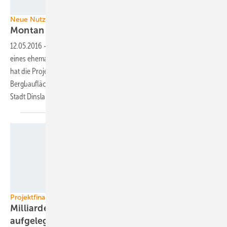
Wirsol
Neue Nutzungskonzepte für alte Bergbauflächen
Montan Solar baut Dachanlage in
NRW
12.05.2016
-
Montan Solar baut die erste Dachanlage auf der Fläche
eines ehemaligen Steinkohlebergbaus in Nordrhein-Westfalen. Bisher
hat die Projektgesellschaft schon mehrere Solarparks auf einstigen
Bergbauflächen im Saarland errichtet. Mit dem jetzigen Projekt will die
Stadt Dinslaken den Strukturwandel
einläuten.
Foto: Conergy
Projektfinanzierung in Australien
Milliarden-Fonds für den Bau von Anlagen
aufgelegt