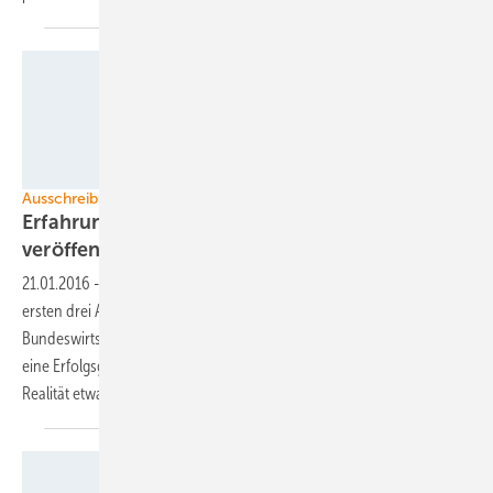
Foto: S.A.G. Solarstrom
Ausschreibung von Solarparkleistung - ein Kommentar
Erfahrungsbericht der ersten drei Runden
veröffentlicht
21.01.2016
-
Die Bundesregierung hat den Erfahrungsbericht aus den
ersten drei Ausschreibungsrunden veröffentlicht. Für
Bundeswirtschaftsminister Sigmar Gabriel sind die Ausschreibungen
eine Erfolgsgeschichte. Doch bei näherem Hinschauen, sieht die
Realität etwas anders
aus.