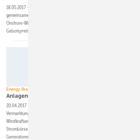
18.05.2017
-
Die Bundesregierung hat die Verordnung für die
gemeinsamen Ausschreibungen von Marktprämien für Solarparks und
Onshore-Windkraftanlagen beschlossen. Sie enthält neben dem
Gebotspreis einen Aufschlag für das
Verteilnetz.
Christoph Busse
Energy Brainpool entwickelt neuen Preisindex
Anlagen bei negativen Preisen
abschalten
20.04.2017
-
Die bisherigen Indizes zur Beurteilung der
Vermarktungserlöse von Strom aus Photovoltaik- und
Windkraftanlagen beinhalten immer die Zeiten negativer Preise an der
Strombörse. Deshalb raten die Experten von Energy Brainpool, die
Generatoren in diesen Zeiten abzuregeln, um Verluste zu vermeiden