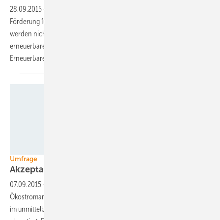
28.09.2015
-
Die Bundesregierung erwägt eine Aufstockung der
Förderung für erneuerbare Heizungen. Doch die geplanten MIttel
werden nicht ausreichen, um das zarte Wachstum auf dem Sektor der
erneuerbaren Wärme zu halten, befürchtet der Bundesverband
Erneuerbare Energie. Er fordert einen größeren
Fördertopf.
Agentur für Erneuerbare Energien
Umfrage
Akzeptanz von Ökostromkraftwerken
steigt
07.09.2015
-
Die Zustimmung der Bundesbürger zum Ausbau von
Ökostromanlagen ist weiterhin hoch. Selbst der Bau von Kraftwerken
im unmittelbaren Wohnumfeld wird von den meisten Deutschen