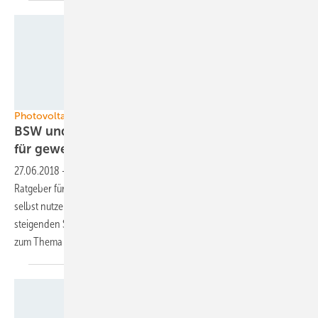
BSW Solar/Solargrafik.de
Photovoltaik im Gewerbe
BSW und DIHK veröffentlichen Faktenpapier
für gewerbliche
Anlagen
27.06.2018
-
Der BSW Solar und der DIHK haben gemeinsam einen
Ratgeber für Gewerbebetriebe veröffentlicht, wie diese Solarstrom
selbst nutzen können. Damit machen sie sich unabhängig gegenüber
steigenden Strompreisen. Der Ratgeber enthält auch einige Details
zum Thema
Mieterstrom.