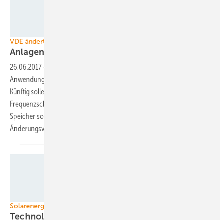
TÜV Rheinland
VDE ändert Netzanschlussbedingungen
Anlagen bleiben immer am
Netz
26.06.2017
-
Das VDE/FNN überarbeitet derzeit die
Anwendungsregeln für Erzeugungsanlagen am Niederspannungsnetz.
Künftig sollen die Generatoren auch bei Spannungs- und
Frequenzschwankungen am Netz bleiben und dieses stützen. Auch
Speicher sollen sich wie Erzeugungsanlagen verhalten.
Änderungsvorschläge können noch abgegeben
werden.
Juwi
Solarenergie und Windkraft an Land
Technologieoffene Ausschreibungen
verordnet