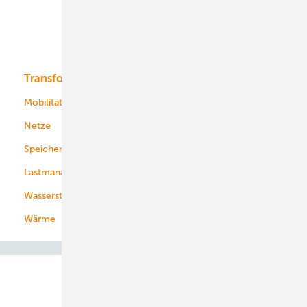
Solar
Bioenergie
Transformation
Energieversorger
Service
Mobilität
Kommunen
Netze
Stadtwerke
Speicher
Energiekonzerne
Lastmanagement
Wasserstoff
Wärme
Abo- & Leserservice