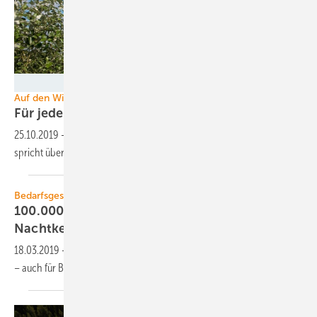
www.flickr.com/photos/rockenbauer
Auf den Windenergietagen
Für jeden Markt die passende
Anlage
25.10.2019
-
Stefan Lütkemeyer, Vertriebsleiter weltweit bei ENERCON,
spricht über neue Anlagen-Designs, Effizienz und
Qualität.
Bedarfsgesteuerte Nachtkennzeichnung
100.000 Euro pro Anlage für die
Nachtkennzeichnung?
18.03.2019
-
Bedarfsgesteuerte Nachtkennzeichnung wird zur Pflicht
– auch für Bestandsanlagen. Wie soll das umgesetzt
werden?