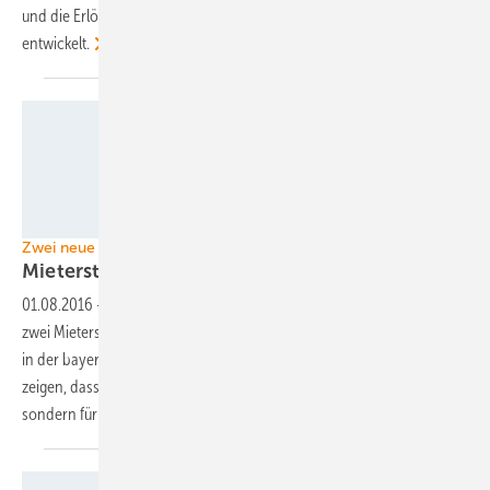
und die Erlöse zu steigern. Sie haben dafür einen eigenen Preisindex
entwickelt.
Polarstern
Zwei neue Projekte in München
Mieterstrom auch für
Sozialwohnungen
01.08.2016
-
Der Münchner Ökostromversorger Polarstern realisiert
zwei Mieterstromprojekte auf Gebäude des sozialen Wohnungsbaus
in der bayerischen Landeshauptstadt. Damit will das Unternehmen
zeigen, dass Mieterstrom aus Photovoltaikanlagen kein Luxus ist,
sondern für alle ein
Vorteil.