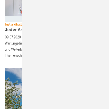
Deutsche Windtechnik
Instandhaltung Windkraft
Jeder Anlage sei gut
gedient
09.07.2020
-
Instandhalter leisten längst mehr als reinen
Wartungsdienst. Sie helfen beim Sparen, bei optimierter Erzeugung
und Weiterbetrieb - gerade jetzt. Lesen Sie hier unseren
Themenschwerpunkt aus unserem Magazin
04/2020.