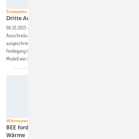
Wagner amp;amp; Co. Solartechnik
Solarparks in Deutschland
Dritte Ausschreibungsrunde
gestartet
06.10.2015
-
Die Bundesnetzagentur hat mit der dritten
Ausschreibung von Marktprämien für Solarparks begonnen. Die
ausgeschriebene Leistung beträgt insgesamt 200 Megawatt. Die
Festlegung der Kilowattstundenpreise erfolgt nach dem gleichen
Modell wie in der zweiten
Auktionsrunde.
Foto: Ritter XL
Wärmewende in Gang bringen
BEE fordert mehr Förderung für erneuerbare
Wärme