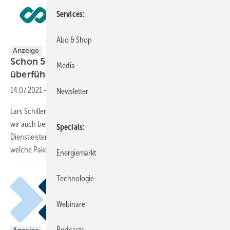
Services
Abo & Shop
Anzeige
Schon 50 Anlagen ins Weiterbetriebsszenario
Media
überführt
14.07.2021
-
Wie betreibt man alte Parks wirtschaftlich?
Newsletter
Lars Schiller: Weiterbetrieb ist für uns eine Herzensangelegenheit, weil
wir auch bei diesem Thema für unsere Betreiber ein zuverlässiger
Specials
Dienstleister sein wollen. Wir haben uns also Gedanken gemacht,
welche Pakete ein Betreiber braucht, um die
Anlagen...
Energiemarkt
Technologie
Webinare
Podcasts