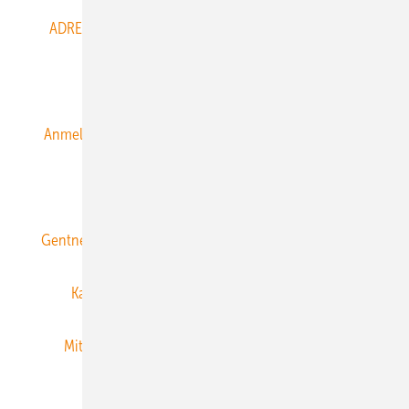
ADRESSBUCH der WIND- und SOLARENERGIE
AGB
Alle Inhalte chronologisch
Anmelden
Anmeldung & Registrierung
Datenschutz
E-Paper
ERNEUERBARE ENERGIEN abonnieren
Gentner Energy Media
Gentner Verlag
Impressum
Karriere bei Gentner
Team
Mediaservice
Mitgliedschaften und Engagement
Newsletter
Privacy Manager
RSS-Feed