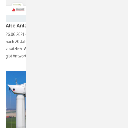
wind-turbine.com
Alte Anlagen im Ausland
weiterbetreiben
26.06.2021
-
Das Ende der EEG-Förderung von Windenergieanlagen
nach 20 Jahren erschwert den rentablen Betrieb von Windprojekten
zusätzlich. Was tun mit ausgeförderten Anlagen? Projekt Rückenwind
gibt
Antworten.