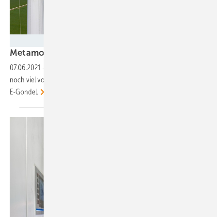
Foto: Klaas Eissens - ENERCON
Metamorphose einer
Anlage
07.06.2021
-
Mit der Windturbine E-160 EP5 hat Hersteller Enercon
noch viel vor. Das Design erlaubt einen zügigen Wechsel zur
E-Gondel.