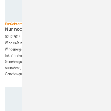
Foto: Herbert Grabe, Ostwind
Ernüchternde Bilanz nach einem Jahr 10H-Abstandsregelung
Nur noch vier neue Anlagen
genehmigt
02.12.2015
-
„Kalkuliertes Ende statt kontrolliertem Ausbau der
Windkraft in Bayern“ - so kommentiert der der Bundesverband
Windenergie in Bayern (BWE-Bayern) die Bilanz ein Jahr nach dem
Inkrafttreten der sogenannten 10H-Abstandsregelung. Neue
Genehmigungsanträge für Windenergieanlagen bildeten nur noch die
Ausnahme, teilte der Verband mit, der jetzt eine Auswertung der
Genehmigungen für neue Turbinen im Freistaat vorgelegt
hat.