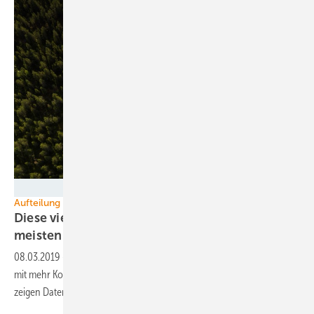
Nordex
Aufteilung Windkraftmarkt Deutschland
Diese vier Turbinenbauer haben 2018 am
meisten Anlagen
errichtet
08.03.2019
-
Der rückläufige deutsche Windkraftausbau an Land geht
mit mehr Konzentration auf Turbinen weniger Hersteller einher. Das
zeigen Daten des UL
International.