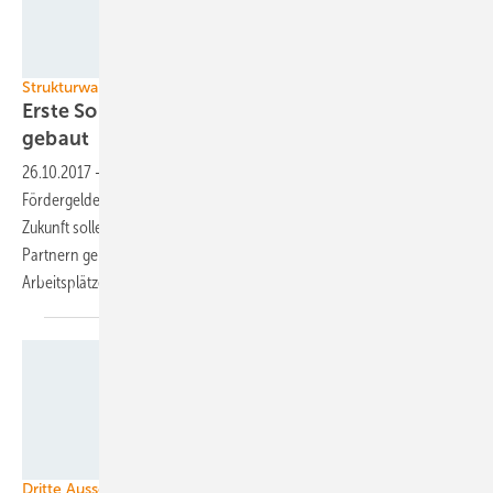
Greenpeace Energy
Strukturwandel in der Lausitz
Erste Solaranlage für Braunkohleausstieg
gebaut
26.10.2017
-
Greenpeace Energy hat die erste Anlage mit
Fördergeldern seiner Kunden für den Braunkohleausstieg gebaut. In
Zukunft sollen noch mehr Generatoren dazukommen, die mit lokalen
Partnern gebaut werden. Dadurch sollen in der Region neue
Arbeitsplätze
entstehen.
IBC Solar
Dritte Ausschreibungsrunde Photovoltaik