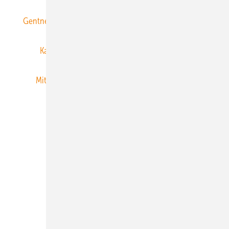
Gentner Energy Media
Gentner Verlag
Impressum
Karriere bei Gentner
Team
Mediaservice
Mitgliedschaften und Engagement
Newsletter
Privacy Manager
RSS-Feed
Veranstaltungen / Webinare
© 2026 ERNEUERBARE ENERGIEN