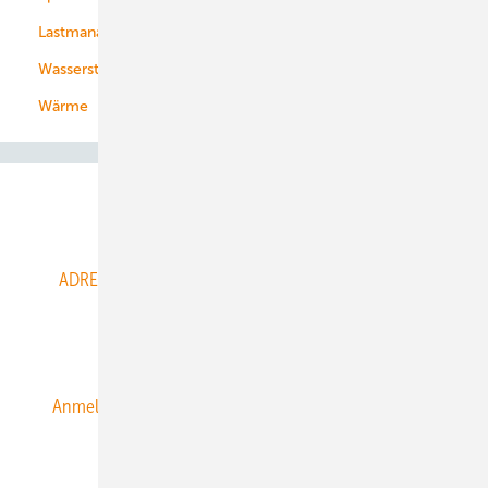
Lastmanagement
Wasserstoff
Wärme
Abo- & Leserservice
ADRESSBUCH der WIND- und SOLARENERGIE
AGB
Alle Inhalte chronologisch
Anmelden
Anmeldung & Registrierung
Datenschutz
E-Paper
ERNEUERBARE ENERGIEN abonnieren