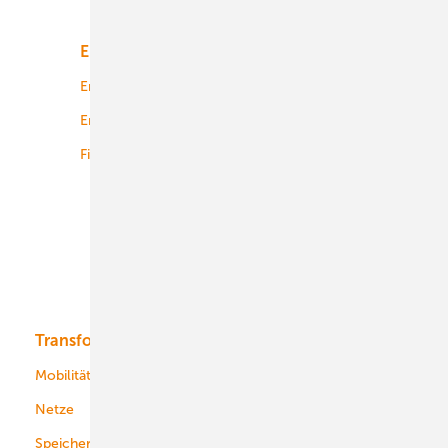
Energiemarkt
Technologie
Energierecht
Planung
Energiemärkte weltweit
Logistik
Finanzierung
Betrieb
Onshore-Wind
Offshore-Wind
Solar
Bioenergie
Transformation
Energieversorger
Service
Mobilität
Kommunen
Netze
Stadtwerke
Speicher
Energiekonzerne