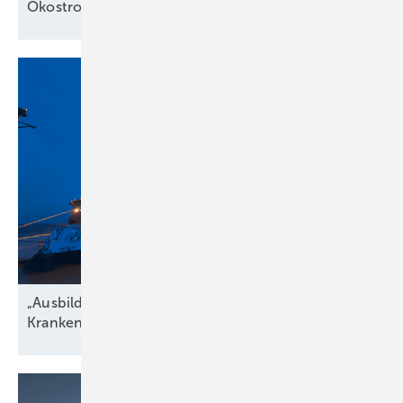
Ökostromausbau in
Österreich
„Ausbildungsquote niedriger als der
Krankenstand“