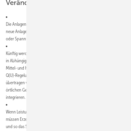
Veränderungen an:
Die Anlagen bleiben auch im Fehlerfall am Netz. Das wird aber nur für
neue Anlagen gelten, die künftig kurzzeitige Spannungseinbrüche
oder Spannungserhöhungen ausgleichen sollen.
Künftig werden die Anlagen stärker zur Einspeisung von Blindleistung
in Abhängigkeit der Spannung im Netz herangezogen. Dazu soll die im
Mittel- und Hochspanungsbereich schon erfolgreich angewandte
Q(U)-Regelung zur Spannungshaltung auf das Niederspannungsnetz
übertragen werden. Dadurch ließen sich – abhängig von den
örtlichen Gegebenheiten – mehr Erzeugungsanlagen ins Netz
integrieren.
Wenn Leistung im Netz fehlt und die Frequenz entsprechend sinkt,
müssen Erzeugungsanlagen und Speicher künftig verstärkt einspeisen
und so das System stützen. Hier werden vor allem die Betreiber von