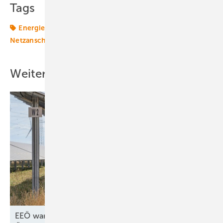
Tags
Energiemarkt
Energiemärkte weltweit
Netz
Netzanschluss
Photovoltaikmarkt
anlage
bleibe
Weitere Inhalte
EEÖ warnt vor teuren Strompreisen ohne