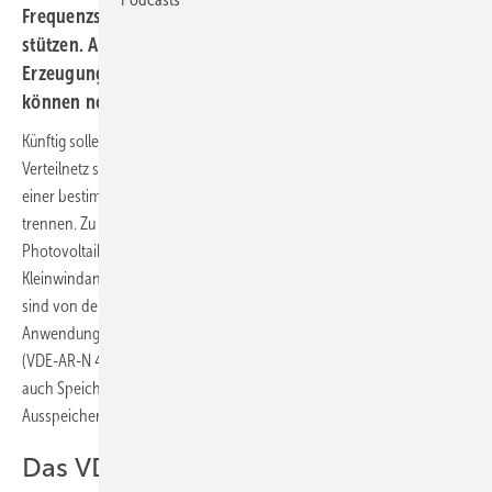
Frequenzschwankungen am Netz bleiben und dieses
stützen. Auch Speicher sollen sich wie
Erzeugungsanlagen verhalten. Änderungsvorschläge
können noch abgegeben werden.
Künftig sollen dezentrale Erzeugungsanlagen im Fehlerfall das
Verteilnetz stützen. Bisher gilt die Regel, dass sich solche Anlagen ab
einer bestimmten Frequenz- oder Spannungsabweichung im Netz
trennen. Zu den betroffenen Generatoren gehören zum größten Teil
Photovoltaikanlagen. Aber auch Blockheizkraftwerke,
Kleinwindanlagen, Brennstoffzellen und kleine Wasserkraftanlagen
sind von den Regelungen betroffen.Mit der Neufassung der
Anwendungsregel „Erzeugungsanlagen am Niederspannungsnetz“
(VDE-AR-N 4105) soll sich das jetzt ändern. Neu ist: In Zukunft werden
auch Speicher in die Regelungen einbezogen, die sich beim
Ausspeichern von Strom wie Erzeugungsanlagen verhalten müssen.
Das VDE/FNN strebt folgende