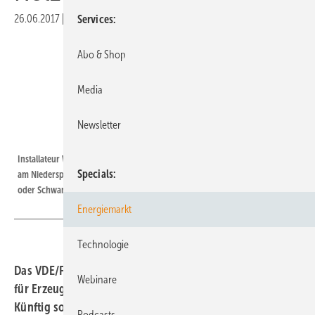
26.06.2017
|
Druckvorschau
Services
Abo & Shop
Media
Newsletter
TÜV Rheinland
Installateur Wechselrichter Anschlusskasten | In Zukunft sollen die Anlagen
Specials
am Niederspannungsnetz nicht mehr abgeschaltet werden, wenn Fehler
oder Schwankungen im Netz auftauchen.
Energiemarkt
Technologie
Das VDE/FNN überarbeitet derzeit die Anwendungsregeln
Webinare
für Erzeugungsanlagen am Niederspannungsnetz.
Künftig sollen die Generatoren auch bei Spannungs- und
Podcasts