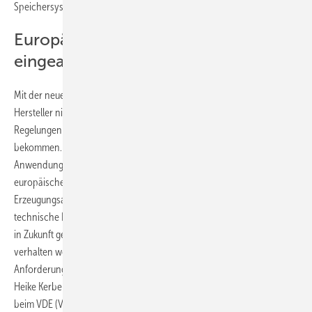
Speichersystemen in die Pflicht genommen.
Europäische Anforderungen mit
eingearbeitet
Mit der neuen Anwendungsregel sollen Planer, Installateure, und
Hersteller nicht nur weiterhin präzise und bundesweit einheitliche
Regelungen zum Anschluss der Anlagen an das Niederspannungsnetz
bekommen. Vielmehr betont das VDE/FNN, dass die neue
Anwendungsregel auch gleich die die Anforderungen aus dem
europäischen Netzwerk-Code „Anforderungen an
Erzeugungsanlagen“, berücksichtigt. Zudem enthält sie zahlreiche
technische Neuerungen. Der Vorteil für die Netzbetreiber: Sie wissen
in Zukunft genau, wie sich die Erzeugungsanlagen im Fehlerfall
verhalten werden. „Die Anwendungsregel stellt höhere
Anforderungen an dezentrale Erzeugungsanlagen als bisher“, betont
Heike Kerber, Geschäftsführerin des Forums Netztechnik/Netzbetrieb
beim VDE (VDE FNN). „Mit den neuen vorausschauenden