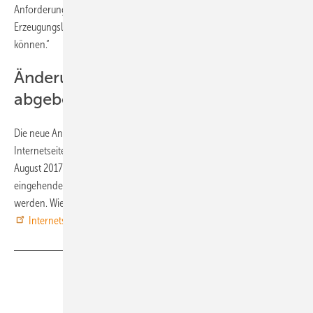
Anforderungen schaffen wir den notwendigen Rahmen, um weitere
Erzeugungsleistung in die Niederspannungsnetze integrieren zu
können.“
Änderungsvorschläge bis 23. August
abgeben
Die neue Anwendungsregel liegt derzeit als Entwurf vor, der auf der
Internetseite des VDE/FNN zum
Download
bereit steht. Bis zum 23.
August 2017 nimmt der VDE Änderungsvorschläge entgegen, die nach
eingehender Prüfung eventuell in die neuen Regelungen eingearbeitet
werden. Wie diese konkret eingereicht werden, stellt der VDE auf der
Internetseite des FNN
dar. (
Sven Ullrich
)
Teilen
Link kopieren