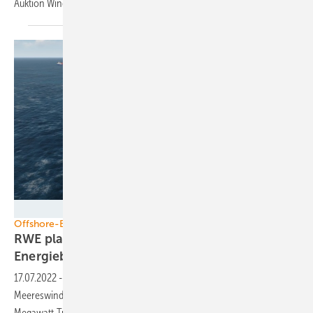
Auktion Wind am Land noch hinter den Erwartungen
zurück.
Lhyfe/DORiS
Offshore-Elektrolyse
RWE plant Wasserstofferzeugung für
Energiebedarf im
Offshore-Windpark
17.07.2022
-
Nordsee Two könnte als einer der ersten kommerziellen
Meereswindparks direkt Wasserstoff im Meer erzeugen und soll 15-
Megawatt-Turbinen
erhalten.