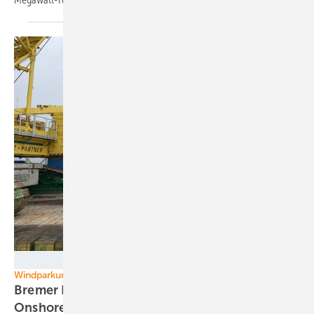
Berliner Stadtwerke
Windparkunternehmen WPD
Bremer Projektentwickler mit hohem Anteil am
Onshore-Windkraft-Tender