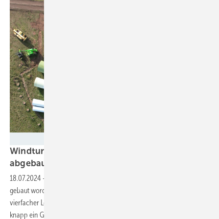
VSB
Windturbinen an Land: 2024 bisher mehr
abgebaut als
aufgebaut
18.07.2024
-
277 Bestandsturbinen sind 2024 in Deutschland zurück
gebaut worden, während nur 250 Anlagen aufgebaut wurden. Dank
vierfacher Leistung gegenüber alten Anlagen wurde letztlich dennoch
knapp ein Gigawatt Netto
zugebaut.