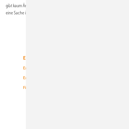
gibt kaum Änderungen im Vergleich zu vorhergehenden Runde. Nur
eine Sache ist
anders.
Unsere Themen
Energiemarkt
Technologie
Energierecht
Planung
Energiemärkte weltweit
Logistik
Finanzierung
Betrieb
Onshore-Wind
Offshore-Wind
Solar
Bioenergie