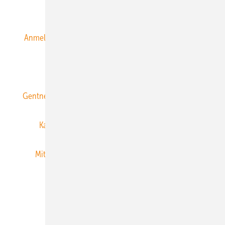
Alle Inhalte chronologisch
Anmelden
Anmeldung & Registrierung
Datenschutz
E-Paper
ERNEUERBARE ENERGIEN abonnieren
Gentner Energy Media
Gentner Verlag
Impressum
Karriere bei Gentner
Team
Mediaservice
Mitgliedschaften und Engagement
Newsletter
Privacy Manager
RSS-Feed
Veranstaltungen / Webinare