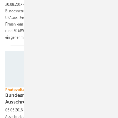
20.08.2017
-
In der zweiten Ausschreibungsrunde der
Bundesnetzagentur für Windenergieanlagen an Land hat die Firma
UKA aus Dresden die meisten Zuschläge erhalten. Eine Reihe weiterer
Firmen kam ebenfalls zum Zuge. Unter anderem Eno Energy, die sich
rund 30 MW gesichert hat, und die Firma W.E.B. gab einen Zuschlag für
ein genehmigtes Projekt mit 21,6 MW
bekannt.
Juwi
Photovoltaik
Bundesnetzagentur startet fünfte
Ausschreibungsrunde
06.06.2016
-
Die Bundesnetzagentur hat die fünfte Runde der
Ausschreibungen für Photovoltaik-Freiflächenanlagen gestartet. Es