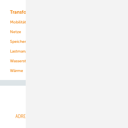
Transformation
Energieversorger
Service
Mobilität
Kommunen
Netze
Stadtwerke
Speicher
Energiekonzerne
Lastmanagement
Wasserstoff
Wärme
Abo- & Leserservice
ADRESSBUCH der WIND- und SOLARENERGIE
AGB