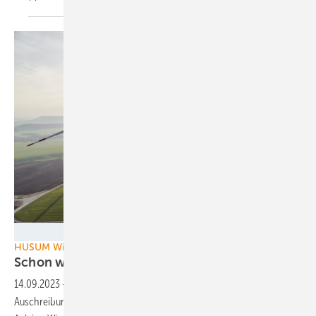
Nordex SE
HUSUM Wind
Schon wieder zu wenig Projekte in der
Auktion
14.09.2023
-
Obwohl die Bundesnetzagentur das
Auschreibungsvolumen drastisch reduziert hatte, bleibt die August-