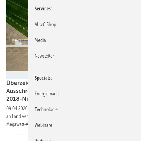
Services
Abo & Shop
Media
Newsletter
Flightseeing
Specials
Überzeichnete Windpark-an-Land-
Ausschreibung senkt Vergütungen auf
Energiemarkt
2018-Niveau
09.04.2026
-
Die neuen Zuschläge für weitere 3,4 Gigawatt Windkraft
Technologie
an Land verfestigen mehrere Trends: Der Süden bleibt außen vor, 7-
Megawatt-Anlagen sind im
Kommen.
Webinare
Podcasts