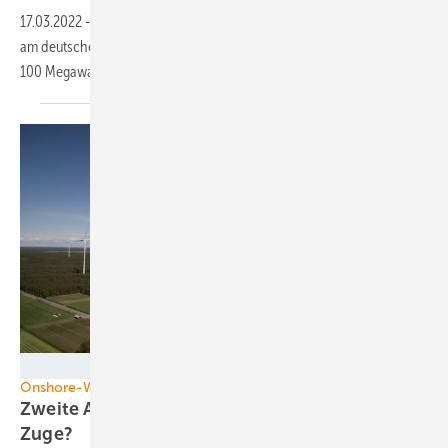
17.03.2022
-
Auch Windparkunternehmen WPD erhöht die Teilhabe
am deutschen Windkraftausbau an Land wieder. Zuschläge für rund
100 Megawatt in
Ausschreibung.
Diverse
Onshore-Wind
Zweite Ausschreibungsrunde: Wer kommt zum
Zuge?