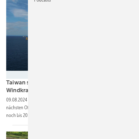
Jan de Nul
Taiwan schickt nächste 2,7 Gigawatt Offshore-
Windkraft an den
Start
09.08.2024
-
Die eigenständige chinesische Insel hat die fünf
nächsten Offshore-Windparkprojekte ausgewählt, die womöglich
noch bis 2030 einspeisen
können.