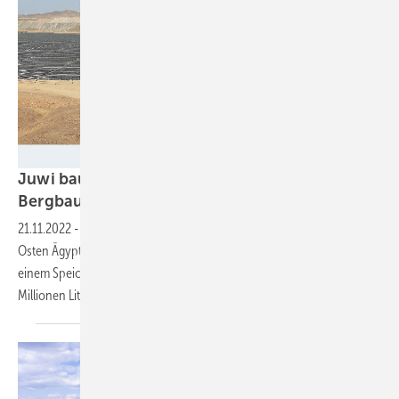
Juwi
Juwi baut riesiges Hybridkraftwerk für den
Bergbau in
Ägypten
21.11.2022
-
Juwi hat für die Stromversorgung einer Goldmine im
Osten Ägyptens ein System bestehend aus einem Solarpark und
einem Speicher gebaut. Damit spart der Minenbetreiber jedes Jahr 22
Millionen Liter Diesel
ein.