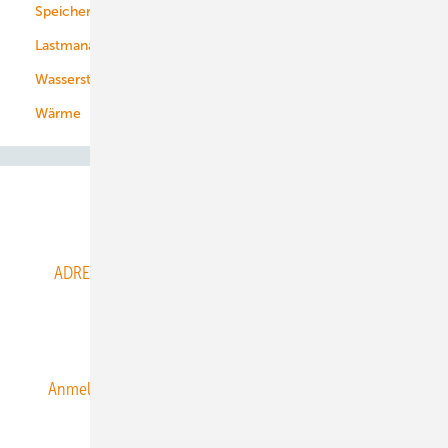
Speicher
Energiekonzerne
Lastmanagement
Wasserstoff
Wärme
Abo- & Leserservice
ADRESSBUCH der WIND- und SOLARENERGIE
AGB
Alle Inhalte chronologisch
Anmelden
Anmeldung & Registrierung
Datenschutz
E-Paper
ERNEUERBARE ENERGIEN abonnieren