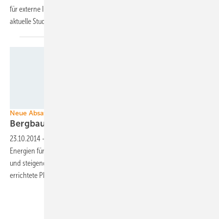
für externe Investoren. Wie diese reduziert werden können, zeigt eine
aktuelle
Studie.
Redavia GmbH/THEnergy
Neue Absatzmärkte für Photovoltaik
Bergbau entdeckt erneuerbare
Energien
23.10.2014
-
Der Bergbau entdeckt zunehmend die erneuerbaren
Energien für sich. Hoher Strombedarf, Preisdruck auf dem Weltmarkt
und steigende Stromkosten machen vor allem die billige und schnell
errichtete Photovoltaik für die Unternehmen
interessant.