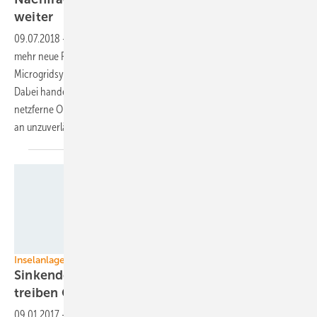
weiter
09.07.2018
-
Die Analysten von Navigant Research registrieren immer
mehr neue Projekte zur Installation von sogenannten
Microgridsystemen, die vor allem mit Solarenergie betrieben werden.
Dabei handelt es sich um Inselanlagen, die unter anderem Bergwerke,
netzferne Ortschaften oder öffentliche Einrichtungen versorgen, die
an unzuverlässigen Stromnetzen angeschlossen
sind.
Redavia GmbH/THEnergy
Inselanlagen
Sinkende Photovoltaik- und Speicherpreise
treiben Offgrid-Markt
an
09.01.2017
-
Die sinkenden Kosten für Photovoltaikanlagen und