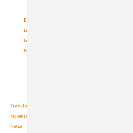
Unsere Themen
Energiemarkt
Technologie
Energierecht
Planung
Energiemärkte weltweit
Logistik
Finanzierung
Betrieb
Onshore-Wind
Offshore-Wind
Solar
Bioenergie
Transformation
Energieversorger
Service
Mobilität
Kommunen
Netze
Stadtwerke