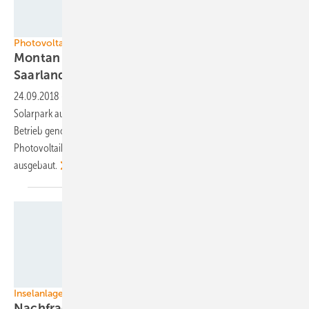
Montan Solar
Photovoltaik auf ehemaligen Bergbauflächen
Montan Solar baut neues Kraftwerk im
Saarland
24.09.2018
-
Der Projektierer Montan Solar hat einen neuen
Solarpark auf einer Fläche des einstigen Steinkohlebergbaus in
Betrieb genommen. Es ist bereits die zehnte Anlage im Saarland. Das
Photovoltaikkraftwerk wird in den nächsten Jahren weiter
ausgebaut.
CRONIMET Mining Power Solutions GmbH
Inselanlagen
Nachfrage nach Microgridsystemen steigt