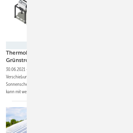
247Solar
Thermobatterie speichert überschüssigen
Grünstrom in
Microgrids
30.06.2021
-
Eine neue Batterie auf Wärmebasis kann die
Verschiebung von überschüssigem Solarstrom in Zeiten ohne
Sonnenschein verschieben. Sie verzichtet auf Elektrochemie und
kann mit weiteren Erzeugern im Microgrid kombiniert
werden.