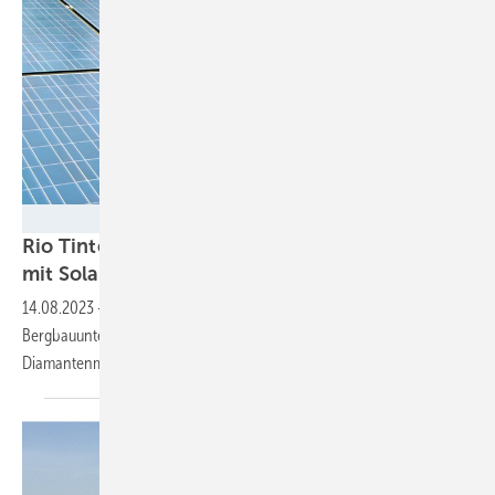
SU
Rio Tinto versorgt Diamantenmine in Kanada
mit
Solarstrom
14.08.2023
-
Hoch im Norden von Kanada baut das
Bergbauunternehmen Rio Tinto einen Solarpark. Er versorgt dort eine
Diamantenmine teilweise mit
Strom.