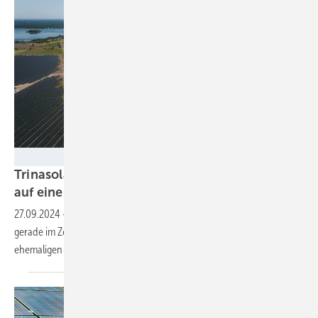
Trina Solar
Trinasolar liefert Komponenten für Solarpark
auf einer Konversionfläche in
Polen
27.09.2024
-
Satte 200 Megawatt erreicht der neue Solarpark, der
gerade im Zentrum von Polen ans Netz gegangen ist. Damit wird eine
ehemaligen Tagebaufläche für eine neue Nutzung
aktiviert.