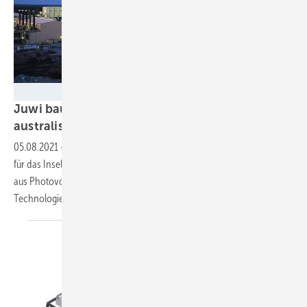
BHP/Juwi AG
Juwi baut Solar-Hybridkraftwerk für
australische
Nickelmine
05.08.2021
-
Der Projektentwickler aus Wörrstadt entwickelt und baut
für das Inselnetz eins Nickelbergwerk in Westaustralien einen Hybrid
aus Photovoltaik und Speicher. Dabei kommen die neuen
Technologien des Unternehmens zum
Einsatz.