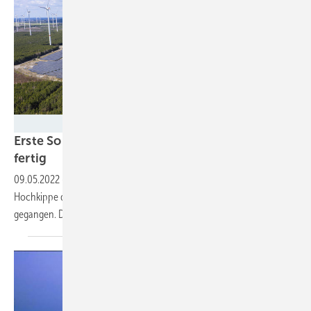
GP Joule
Erste Solaranlage des Energieparks Lausitz ist
fertig
09.05.2022
-
Die ersten 90 der geplanten 300 Megawatt auf einer
Hochkippe des Tagebaus Klettwitz in der Lausitz sind ans Netz
gegangen. Der Bau war technisch eine echte
Herausforderung.