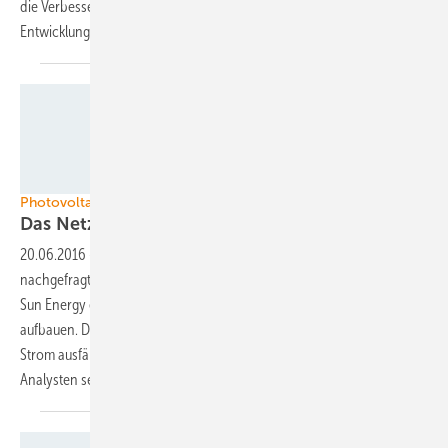
die Verbesserung der Aussichten auf dem Markt, sondern auch um die
Entwicklung entsprechender
Lösungen.
Tesvolt
Photovoltaik und Speichersystem in Afrika
Das Netz
ersetzen
20.06.2016
-
Im Afrika südlich der Sahara werden vor allem Anlagen
nachgefragt, die das Netz ersetzen. So werden Tesvolt und Ideema
Sun Energy ein Solarkraftwerke mit integriertem Speichersystem
aufbauen. Der Speicher wird dabei das Inselnetz aufbauen, wenn der
Strom ausfällt. Ähnliche Projekte sind auch in Sambia geplant.
Analysten sehen hier ein riesiges Potenzial für die
Solarbranche.