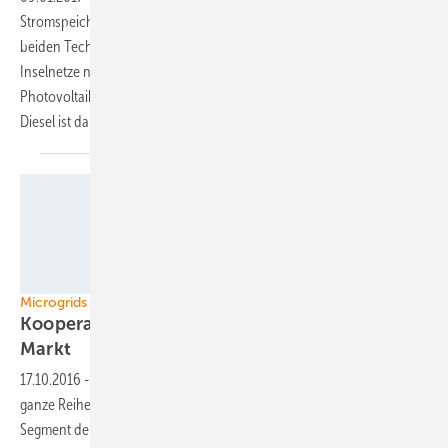
Stromspeicher treiben die Nachfrage nach Inselanlagen an, die diese
beiden Technologien integrieren. Inzwischen werden immer mehr
Inselnetze nicht mehr mit Dieselgeneratoren betrieben, sondern mit
Photovoltaikanlagen, die durch Speicher unterstützt werden. Der
Diesel ist dabei nur das
Backup.
Juwi
Microgrids
Kooperationen verbessern die Chancen am
Markt
17.10.2016
-
In den vergangenen beiden Jahren haben sich eine
ganze Reihe von Unternehmen mit Blick auf das aussichtsreiche
Segment der Microgrids zusammengetan. Dabei geht es nicht nur um