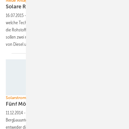
Neue Anlagen im Bau
Solare Rohstoffförderung ist der nächste
Markt
16.07.2015
-
Photovoltaik und konzentrierende Solarthermie – egal
welche Technologie eingesetzt wird, der Bau von großen Anlagen für
die Rohstoffförderung nimmt Fahrt auf. In Australien und im Oman
sollen zwei riesige Solaranlagen gebaut werden, um den Verbrauch
von Diesel und Erdgas zu senken oder ganz zu
ersetzen.
CRONIMET Mining Power Solutions GmbH
Solarstrom für den Bergbau
Fünf Möglichkeiten zur
Risikominimierung
11.12.2014
-
Solaranlagen können die Stromkosten für
Bergbauunternehmen drastisch reduzieren. Doch am Anfang stehen
entweder die hohen Kosten für die Minenbetreiber oder die Risiken