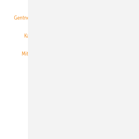
Gentner Energy Media
Gentner Verlag
Impressum
Karriere bei Gentner
Team
Mediaservice
Mitgliedschaften und Engagement
Newsletter
Privacy Manager
RSS-Feed
Veranstaltungen / Webinare
© 2026 ERNEUERBARE ENERGIEN