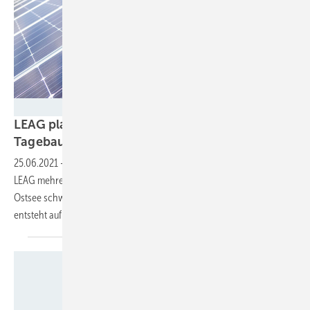
LEAG/Andreas Franke
LEAG plant drei Solarparks in ehemaligen
Tagebauen in der
Lausitz
25.06.2021
-
Auf ehemaligen Braunkohletagebaugeländen baut die
LEAG mehrere Solarparks. Einer davon wird auf dem neuen Cottbuser
Ostsee schwimmen, der gerade geflutet wird. Eine weitere Anlage
entsteht auf einer Aschehalde eines
Braunkohlekraftwerks.