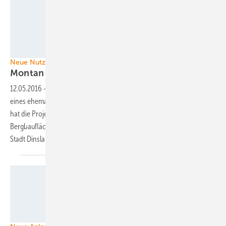
Wirsol
Neue Nutzungskonzepte für alte Bergbauflächen
Montan Solar baut Dachanlage in
NRW
12.05.2016
-
Montan Solar baut die erste Dachanlage auf der Fläche
eines ehemaligen Steinkohlebergbaus in Nordrhein-Westfalen. Bisher
hat die Projektgesellschaft schon mehrere Solarparks auf einstigen
Bergbauflächen im Saarland errichtet. Mit dem jetzigen Projekt will die
Stadt Dinslaken den Strukturwandel
einläuten.
Juwi