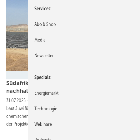
Services
Abo & Shop
Media
Newsletter
Juwi
Specials
Südafrika: Neue Solarparks unterstützen die
nachhaltige
Energieversorgung
Energiemarkt
31.07.2025
-
Die beiden Solarkraftwerke Sonvanger und Paarde Valley
baut Juwi für verschiedene Unternehmen im Bergbausektor und der
Technologie
chemischen Industrie. Weitere Anlagen für große Unternehmen hat
der Projektierer bereits
angekündigt.
Webinare
Podcasts