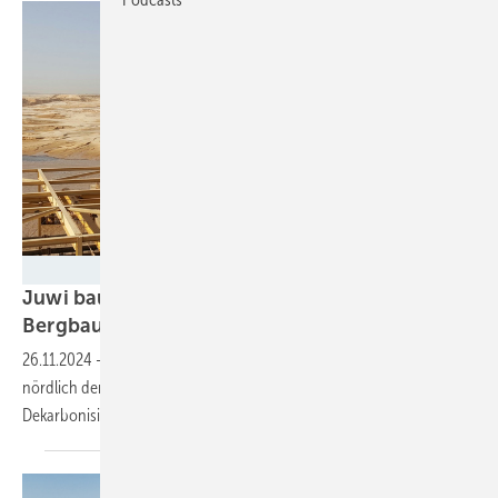
Juwi
Juwi baut solare Inselanlage mit Speicher für
Bergbau in
Senegal
26.11.2024
-
Die Anlage kann 20 Prozent des Energiebedarfs der Mine
nördlich der Hauptstadt Dakar abdecken. Sie ist Teil der
Dekarbonisierungsstrategie des Bergbauunternehmens
Eramet.