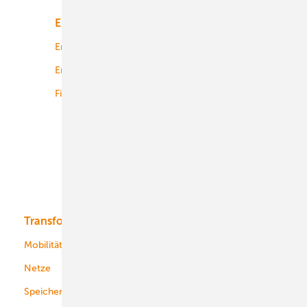
Energiemarkt
Technologie
Energierecht
Planung
Energiemärkte weltweit
Logistik
Finanzierung
Betrieb
Onshore-Wind
Offshore-Wind
Solar
Bioenergie
Transformation
Energieversorger
Service
Mobilität
Kommunen
Netze
Stadtwerke
Speicher
Energiekonzerne