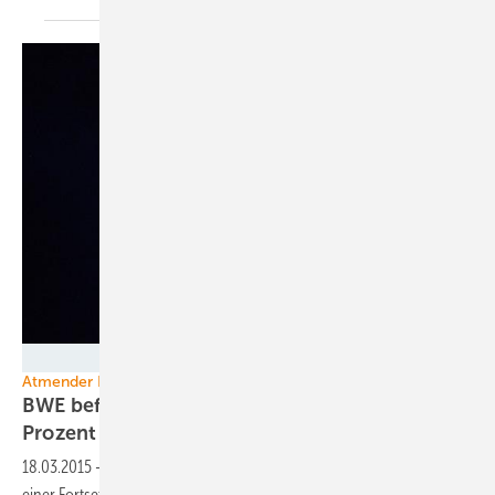
Foto: Mark Mühlhaus / attenzione
Atmender Deckel
BWE befürchtet Preisdegression von 4,8
Prozent
18.03.2015
-
Der Bundesverband Windenergie (BWE) rechnet mit
einer Fortsetzung des Rekordzubaus von Windenergie an Land. Damit