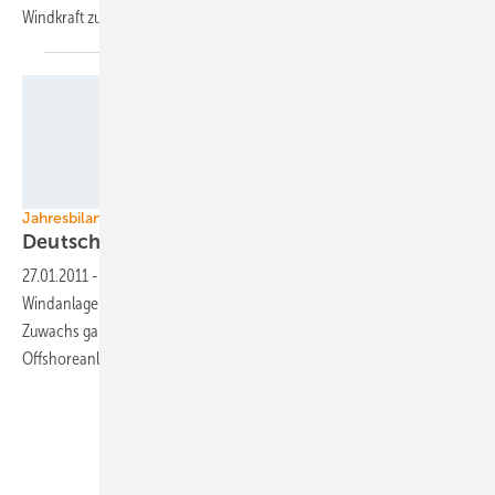
Windkraft zur Seite
springen.
Grafik: DEWI
Jahresbilanz Windenergie
Deutscher Windmarkt 2010
rückläufig
27.01.2011
-
Mit nur 1551 MW sank die Neuinstallation von
Windanlagen voriges Jahr um 19 Prozent – auf das Niveau von 1999.
Zuwachs gab es dagegen beim Repowering und bei
Offshoreanlagen.
Unsere Themen