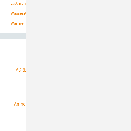
Lastmanagement
Wasserstoff
Wärme
Abo- & Leserservice
ADRESSBUCH der WIND- und SOLARENERGIE
AGB
Alle Inhalte chronologisch
Anmelden
Anmeldung & Registrierung
Datenschutz
E-Paper
ERNEUERBARE ENERGIEN abonnieren