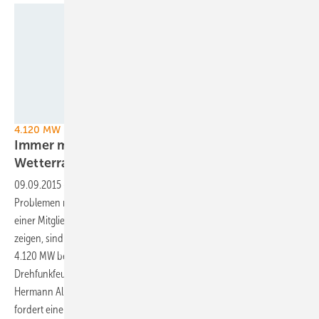
Foto: Juwi
4.120 MW blockiert
Immer mehr Probleme mit Flugsicherung und
Wetterradar
09.09.2015
-
Immer mehr Windenergieprojekte kämpfen mit
Problemen mit Drehfunkfeuern und Wetterradar. Wie die Ergebnisse
einer Mitgliederumfrage des Bundesverbandes Windenergie (BWE)
zeigen, sind 1.422 geplante Windparks mit einer Gesamtleistung von
4.120 MW betroffen. Den größten Anteil machen Probleme mit den
Drehfunkfeuern der deutschen Flugsicherung aus. BWE-Präsident
Hermann Albers kritisiert das zuständige Verkehrsministerium und
fordert eine „aktiv positive Moderation durch den
Minister“.