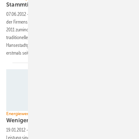
Stammtisch wendet sich zur
See
07.06.2012
-
Wenn nicht Windenergiehauptstadt so ist Hamburg seit
der Firmensitz-Verlegungswelle von Offshore-Windradbauern im Jahr
2011 zumindest die Seewindkraftkapitale. Das sieht wohl auch ihre
traditionelle Windkraftszene so: Der Stammtisch der
Hansestadtgruppe des Bundesverband Windenergie (BWE) berief
erstmals seit elf Jahren ein Offshore-Treffen
ein.
Foto: Umweltministerium Baden-Württemberg
Energiewende Baden-Württemberg
Weniger Zubau geht
kaum
19.01.2012
-
Ganze sechs Windturbinen mit 13 Megawatt (MW)
Leistung sind im vergangenen Jahr in Baden-Württemberg installiert