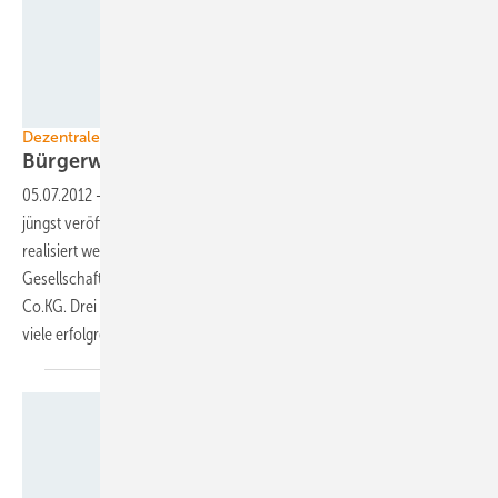
Energiegenossenschaft Ingersheim
Dezentrale Windkraft
Bürgerwind auf dem
Vormarsch
05.07.2012
-
Der Bundesverband Windenergie (BWE) zeigt in einer
jüngst veröffentlichten Broschüre auf, wie Bürgerwindprojekte
realisiert werden können. Dafür kommen in der Regel zwei
Gesellschaftsformen infrage: eine Genossenschaft oder eine GmbH &
Co.KG. Drei Windparkprojekte in Deutschland werden beispielhaft für
viele erfolgreiche Initiativen ausführlich
beschrieben.