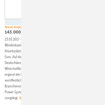
GWS
Neue Analyse
143.000 Jobs in der
Windindustrie
23.03.2017
-
Im Jahr 2015 zählte die Onshore- und Offshore-
Windindustrie in Deutschland insgesamt 143.000 direkte und indirekte
Arbeitsplätze. Der erwirtschaftete Umsatz lag indes bei 13 Milliarden
Euro. Auf dieses Ergebnis kam die Analyse „Beschäftigung in
Deutschland durch Windindustrie“, die die Gesellschaft für
Wirtschaftliche Strukturforschung (GWS) durchführte. Die Analyse
ergänzt die Ende 2016 durch das Bundeswirtschaftsministerium
veröffentlichten Gesamtzahlen und wurde nun von den drei
Branchenorganisationen Bundesverband WindEnergie (BWE), VDMA
Power Systems und Offshore-Wind-Industrie-Allianz (OWIA)
vorgelegt.