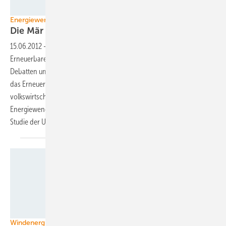
Foto: Steffen Kugler
Energiewende
Die Mär vom
Strompreistreiber
15.06.2012
-
In den letzten Monaten hat die Politik in den
Erneuerbaren den Sündenbock für steigende Strompreise gefunden.
Debatten um planwirtschaftliche Züge und Überförderung drücken
das Erneuerbare-Energien-Gesetz (EEG) in die Ecke eines
volkswirtschaftlichen Schädlings. Dagegen werden die Kosten der
Energiewende auf immer weniger Schultern verteilt, belegt jetzt eine
Studie der Umweltschutzorganisation
Greenpeace.
Foto: Bundesverband Windenergie, Landesvorstand Hamburg
Windenergiehauptadt