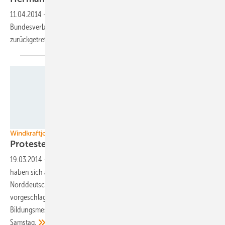
11.04.2014
-
Am 10. April ist die aktuelle Präsidentin des
Bundesverbandes Windenergie, Sylvia Pilarsky-Grosch,
zurückgetreten. Ex-Präsident Hermann Albers
übernimmt.
Enercon
Windkraftjobs und Bildungsmesse
Proteste für Beschäftigung als
Politikziel
19.03.2014
-
Rund 4.000 Beschäftigte aus etwa 50 Unternehmen
haben sich am 19. März an Protestkundgebungen in ganz
Norddeutschland gegen die bisher von der schwarz-roten Koalition
vorgeschlagenen EEG-Reformen beteiligt. Wichtige Job- und
Bildungsmesse thematisiert Beschäftigungssituation an Freitag und
Samstag.