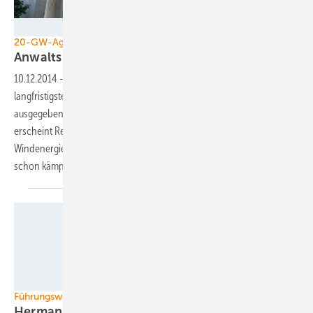
Foto: Nds. Landtag
20-GW-Agenda in Niedersachsen
Anwalts Lob für
Windkrafterlass
10.12.2014
-
Niedersachsen macht Ernst mit Deutschlands
langfristigstem Ausbauplan für Windkraft. Das im Sommer
ausgegebene Regierungsziel – 20 Gigawatt Kapazität bis 2050 –
erscheint Rechtsexperten dank ausgeklügelter Regeln im kommenden
Windenergieerlass abgesichert. Der Bundesverband Windenergie hat
schon kämpferische Unterstützung
angekündigt.
BWE
Führungswechsel beim BWE
Hermann Albers ist erneut
Präsident