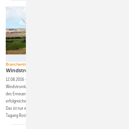
Foto: eno energy
Branchentreffen Rostock Wind
Windstrom als lokales Produkt
beliebt
12.08.2016
-
Mit viel Wertschöpfung vor Ort und mit lokalen
Windstromtarifen könnte die in der Windbranche kritisierte Reform
des Erneuerbare-Energien-Gesetzes (EEG) doch noch eine
erfolgreiche Zukunft des Windkraftausbau in Deutschland zulassen.
Das ist nur eine der teils sehr konkreten Botschaften von der heutigen
Tagung Rostock
Wind.