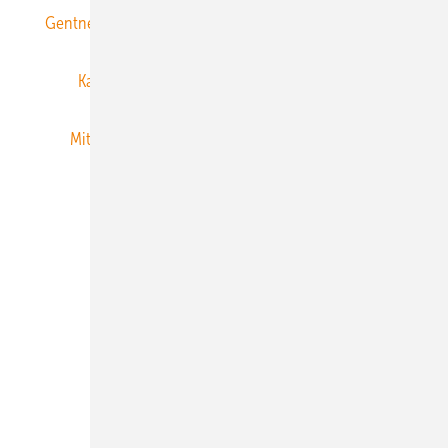
Gentner Energy Media
Gentner Verlag
Impressum
Karriere bei Gentner
Team
Mediaservice
Mitgliedschaften und Engagement
Newsletter
Privacy Manager
RSS-Feed
Veranstaltungen / Webinare
© 2026 ERNEUERBARE ENERGIEN