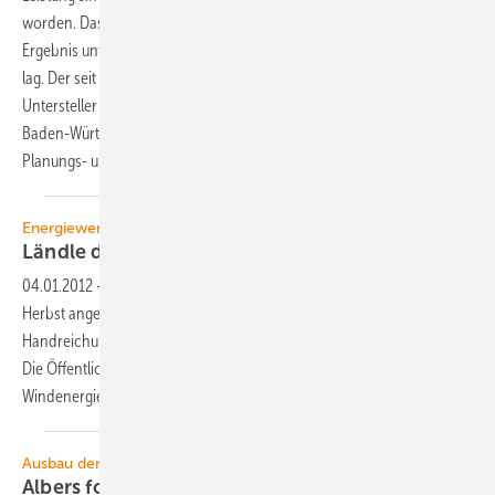
worden. Das erklärte jetzt das Umweltministerium in Stuttgart. Das
Ergebnis unterschreitet sogar jenes von 2010, als die Anzahl bei acht
lag. Der seit Frühjahr 2011 amtierende Umweltminister Franz
Untersteller (Grüne) muss einräumen: „Weniger geht kaum noch“, sieht
Baden-Württemberg aber weiter auf dem Weg zu einem besseren
Planungs- und
Investitionsklima.
Energiewende Baden-Württemberg
Ländle diskutiert
Windenergieerlass
04.01.2012
-
Die grün-rote Landesregierung in Stuttgart hat den im
Herbst angekündigten Entwurf einer „praktisch orientierte(n)
Handreichung“ für den forcierten Ausbau der Windenergie vorgelegt.
Die Öffentlichkeit wird nun an der Diskussion über den
Windenergieerlass Baden-Württemberg
beteiligt.
Ausbau der Erneuerbaren
Albers fordert klare
Zusagen