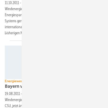
11.10.2011
-
Der Streit um die Ausrichtung der weltweit größten
Windenergiefachmesse spitzt sich weiter zu. Am Mittwoch will die
Energiesparte des deutschen Anlagenbauverbandes VDMA Power
Systems gemeinsam mit der Messe Hamburg ihre Pläne für eine
internationale Windleitmesse ab 2014 bekanntgeben – zum Ärger der
bisherigen Messeausrichter in
Husum.
R_by_Immanuel M.
Energiewende Bundesländer
Bayern will
aufholen
19.08.2011
-
Bundesweit bildet Bayern das Schlusslicht in Sachen
Windenergie. Doch das soll sich laut Umweltminister Markus Söder,
CSU, jetzt ändern: Er will den Kommunen beim geplanten Ausbau der