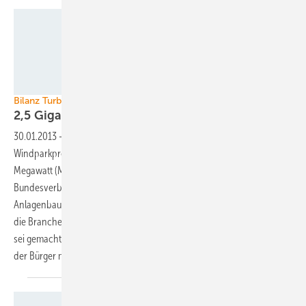
Foto: wpd AG
Bilanz Turbineninstallationen 2012
2,5 Gigawatt Windkraft
mehr
30.01.2013
-
Im besten Installationsjahr seit neun Jahren haben
Windparkprojektierer und Turbinenbauer 2012 bundesweit 2.440
Megawatt (MW) errichtet. Die 1.008 neuen Windräder nannten
Bundesverband Windenergie (BWE) und Maschinen- und
Anlagenbauverband VDMA am Mittwoch ein stabiles Wachstum. Dass
die Branche gut 400 MW mehr errichten konnte als 2011 (2.007 MW),
sei gemachten Hausaufgaben auf Länderseite sowie der Identifikation
der Bürger mit der Energiewende zu
verdanken.