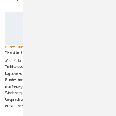
BWE
Bilanz Turbineninstallationen 2012
"Endlich sind die Genehmigungen
da"
31.01.2013
-
Den Zuwachs von fast 2,5 Gigawatt Windkraft durch neue
Turbinenparks im Jahr 2012 bewertet Sylvia Pilarsky-Grosch als
logische Folge eines endlich eingehaltenen Versprechens: Die
Bundesländer hätten lange angekündigte Flächen für mehr Windparks
nun freigegeben, so betont die Vizepräsidentin des Bundesverbandes
Windenergie (BWE) im Interview mit ERNEUERBARE ENERGIEN. Ein
Gespräch über richtige Bewertungsmaßstäbe, Preisdruck und nicht
ernst zu nehmende sowie gefährliche
Wahlkampfmanöver.