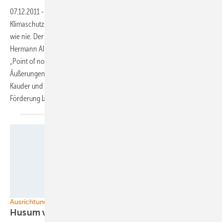
07.12.2011
-
Während im südafrikanischen Durban über den
Klimaschutz diskutiert wird, liegt der weltweite CO2-Ausstoß so hoch
wie nie. Der Präsident des Bundesverbandes Windenergie (BWE)
Hermann Albers warnt jetzt davor, dass man nicht mehr weit vom
„Point of no Return“ entfernt sei. Deshalb seien die aktuellen
Äußerungen der Fraktionsvorsitzenden der Regierungskoalitionen
Kauder und Brüderle über eine beschleunigte Absenkung der
Förderung bei den erneuerbaren Energien vollkommen
verfehlt.
Husumer Wirtschaftsgesellschaft
Ausrichtung der Windenergiefachmesse
Husum versus
Hamburg