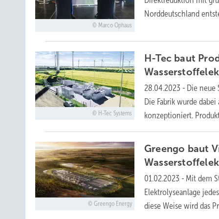
Direktreduktion mit grü
Norddeutschland
entst
Marco Ophaus
H-Tec baut Prod
Wasserstoffele
28.04.2023
-
Die neue 
Die Fabrik wurde dabei
H-Tec Systems
konzeptioniert. Produ
Greengo baut V
Wasserstoffelek
01.02.2023
-
Mit dem S
Elektrolyseanlage jede
Greengo Energy
diese Weise wird das P