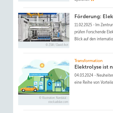
Förderung: Elek
11.02.2025
-
Im Zentru
prüfen Forschende Elek
Blick auf den internat
ZSW / David Arzt
Transformation
Elektrolyse ist 
04.03.2024
-
Neuheiten
eine Reihe von
Vorteil
Illustration: Nandalal -
stock.adobe.com