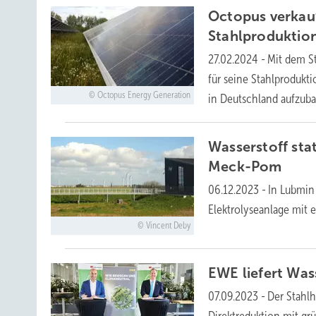
Octopus verkauf
Stahlproduktio
27.02.2024
-
Mit dem St
für seine Stahlprodukti
Octopus Energy Generation
in Deutschland
aufzuba
Wasserstoff stat
Meck-Pom
06.12.2023
-
In Lubmin
Elektrolyseanlage mit e
Vincent Deby
EWE liefert Was
07.09.2023
-
Der Stahlh