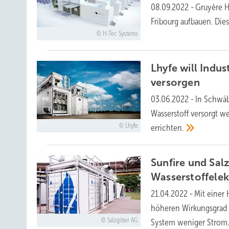
08.09.2022
-
Gruyère H
Fribourg aufbauen. Dies
H-Tec Systems
Lhyfe will Indu
versorgen
03.06.2022
-
In Schwäb
Wasserstoff versorgt w
Lhyfe
errichten.
Sunfire und Salz
Wasserstoffelek
21.04.2022
-
Mit einer 
höheren Wirkungsgrad 
Salzgitter AG
System weniger
Strom