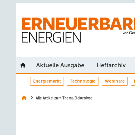
Springe
Springe
Springe
auf
auf
auf
Hauptinhalt
Hauptmenü
SiteSearch
Aktuelle Ausgabe
Heftarchiv
Energiemarkt
Technologie
Webinare
Alle Artikel zum Thema Elektrolyse