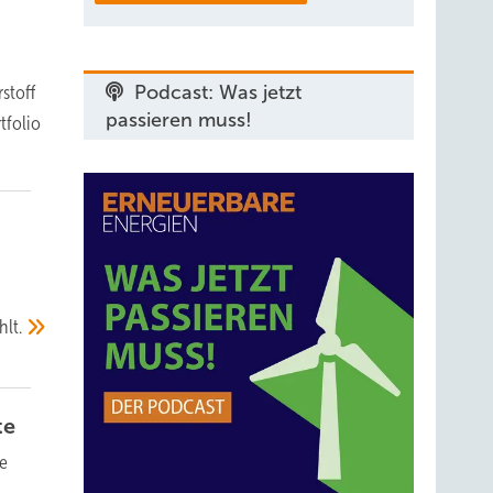
stoff
Podcast: Was jetzt
passieren muss!
tfolio
lt.
te
ie