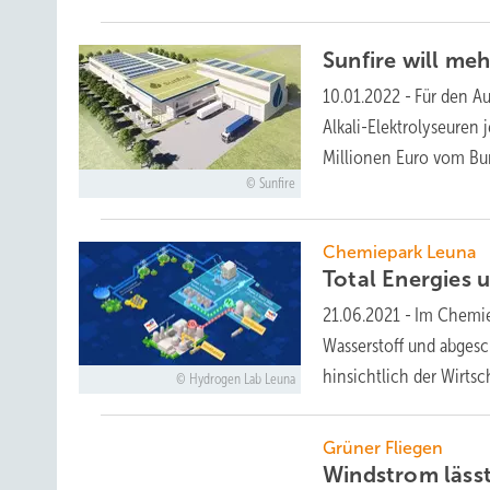
Sunfire will me
10.01.2022
-
Für den A
Alkali-Elektrolyseuren
Millionen Euro vom
Bu
Sunfire
Chemiepark Leuna
Total Energies 
21.06.2021
-
Im Chemie
Wasserstoff und abgesc
hinsichtlich der Wirts
Hydrogen Lab Leuna
Grüner Fliegen
Windstrom läss