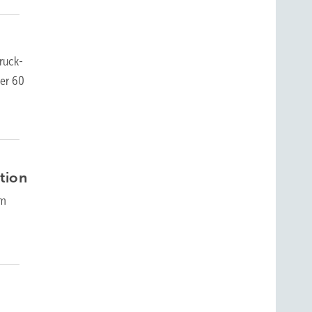
ruck-
ner 60
tion
em