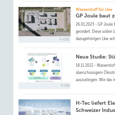
Wasserstoff für Lkw
GP Joule baut 
26.01.2023
-
GP Joule h
geordert. Diese sollen
dazugehörigen Lkw wil
H2B2
Neue Studie: S
18.11.2022
-
Wasserstof
überschüssigem Ökostro
auszusteigen. Wie das i
IÖW
H-Tec liefert E
Schweizer
Indus