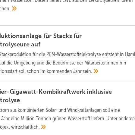
nem Wasserstoff. Diesen liefert EWE aus den Elektrolyseuren, die in
ehen.
uktionsanlage für Stacks für
ktrolyseure
auf
Stackproduktion für die PEM-Wasserstoffelektrolyse entsteht in Ham
 auf die Umgebung und die Bedürfnisse der Mitarbeiter:innen hin
ktionsstart soll schon im kommenden Jahr
sein.
ier-Gigawatt-Kombikraftwerk inklusive
trolyse
trom aus kombinierten Solar- und Windkraftanlagen soll eine
s Jahr eine Million Tonnen grünen Wasserstoff liefern. Unter andere
rojekt
wirtschaftlich.