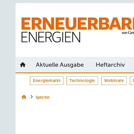
Springe
Springe
Springe
auf
auf
auf
Hauptinhalt
Hauptmenü
SiteSearch
Aktuelle Ausgabe
Heftarchiv
Energiemarkt
Technologie
Webinare
Speicher