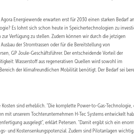
 Agora Energiewende erwarten erst für 2030 einen starken Bedarf a
logie? Es lohnt sich schon heute in Speichertechnologien zu investi
zur Verfügung zu stellen. Zudem können wir durch die jetzigen
Ausbau der Stromtrassen oder für die Bereitstellung von
ersen, GP Joule-Geschäftsführer. Der entscheidende Vorteil der
igkeit: Wasserstoff aus regenerativen Quellen wird sowohl im
eich der klimafreundlichen Mobilität benötigt. Der Bedarf sei ber
 Kosten sind erheblich. "Die komplette Power-to-Gas-Technologie, 
n mit unserem Tochterunternehmen H-Tec Systems entwickelt habe
enfertigung ausgelegt", erklärt Petersen. "Damit ergibt sich ein enor
ngs- und Kostensenkungspotenzial. Zudem sind Pilotanlagen wichtig