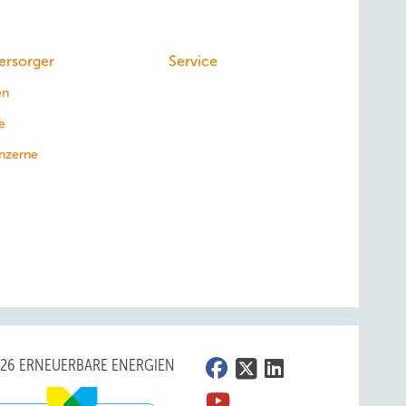
ersorger
Service
en
e
nzerne
026 ERNEUERBARE ENERGIEN