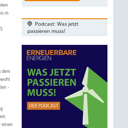
enken
is in
Podcast: Was jetzt
15
passieren muss!
us dem
obwohl
len -
ng
den,
r einen