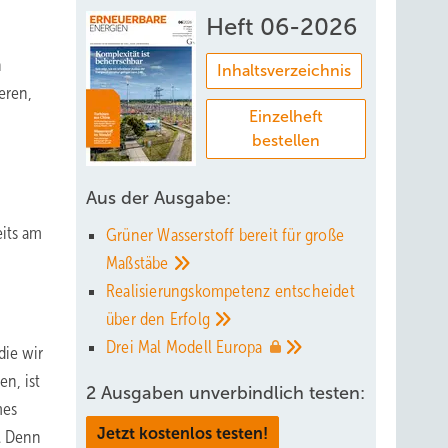
Heft 06-2026
n
Inhaltsverzeichnis
eren,
Einzelheft
bestellen
Aus der Ausgabe:
eits am
Grüner Wasserstoff bereit für große
Maßstäbe
Realisierungskompetenz entscheidet
über den
Erfolg
Drei Mal Modell
Europa
die wir
n, ist
2 Ausgaben unverbindlich testen:
mes
Jetzt kostenlos testen!
. Denn