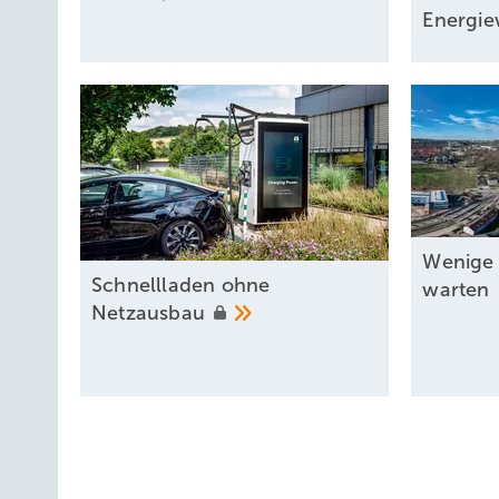
Energi
Wenige 
S chnellladen ohne
warten
Netzausbau