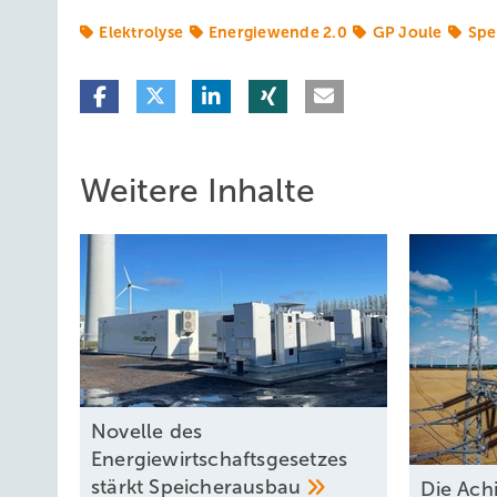
Elektrolyse
Energiewende 2.0
GP Joule
Spe
Weitere Inhalte
Novelle des
Energiewirtschaftsgesetzes
stärkt
Speicherausbau
D ie A ch