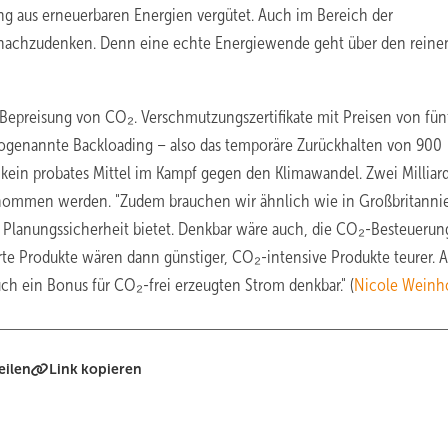
ung aus erneuerbaren Energien vergütet. Auch im Bereich der
l nachzudenken. Denn eine echte Energiewende geht über den reine
 Bepreisung von CO₂. Verschmutzungszertifikate mit Preisen von fün
sogenannte Backloading – also das temporäre Zurückhalten von 900
n kein probates Mittel im Kampf gegen den Klimawandel. Zwei Milliar
 genommen werden. "Zudem brauchen wir ähnlich wie in Großbritanni
g Planungssicherheit bietet. Denkbar wäre auch, die CO₂-Besteueru
rte Produkte wären dann günstiger, CO₂-intensive Produkte teurer. 
uch ein Bonus für CO₂-frei erzeugten Strom denkbar." (
Nicole Weinh
eilen
Link kopieren