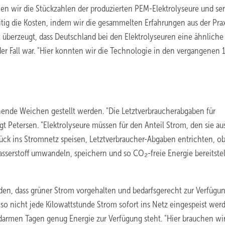
en wir die Stückzahlen der produzierten PEM-Elektrolyseure und s
itig die Kosten, indem wir die gesammelten Erfahrungen aus der Prax
st überzeugt, dass Deutschland bei den Elektrolyseuren eine ähnliche
r Fall war. "Hier konnten wir die Technologie in den vergangenen 
ende Weichen gestellt werden. "Die Letztverbraucherabgaben für
gt Petersen. "Elektrolyseure müssen für den Anteil Strom, den sie a
rück ins Stromnetz speisen, Letztverbraucher-Abgaben entrichten, 
asserstoff umwandeln, speichern und so CO₂-freie Energie bereitstel
den, dass grüner Strom vorgehalten und bedarfsgerecht zur Verfügu
also nicht jede Kilowattstunde Strom sofort ins Netz eingespeist wer
armen Tagen genug Energie zur Verfügung steht. "Hier brauchen wi