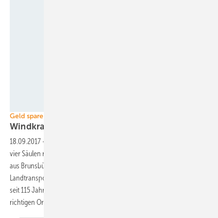
F.A. Kruse
Geld sparen in der Logistik
Windkraft-Produktion ohne
Lagerhaltung
18.09.2017
-
Spedition, Logistik, Metallbau, Produktschutz – auf diesen
vier Säulen ruht das Geschäft der F.A. Kruse jun. Unternehmensgruppe
aus Brunsbüttel (Kreis Dithmarschen). Ob Luftfracht, Seefracht oder
Landtransport auf Schiene und Straße – die Experten sorgen bereits
seit 115 Jahren dafür, dass die Waren der Kunden zur richtigen Zeit am
richtigen Ort
sind.