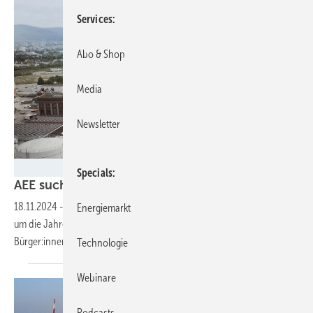
Services
Abo & Shop
Media
Newsletter
SWH/LAVA
Specials
AEE sucht Energie-Kommune des Jahres
2024
18.11.2024
-
Alle Energie-Kommunen des Monats werden antreten,
Energiemarkt
um die Jahresauszeichnung zu bekommen. Auswählen dürfen die
Bürger:innen.
Technologie
Webinare
Podcasts