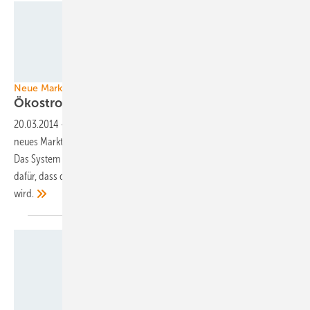
Foto: Juwi
Neue Marktmodelle
Ökostromanbieter blasen zum
Angriff
20.03.2014
-
Drei der großen deutschen Ökostromanbieter haben ein
neues Marktmodell für fluktuierenden regenerativen Strom vorgestellt.
Das System entlastet nicht nur die Stromkunden, sondern sorgt auch
dafür, dass der letzte Schritt der Energiewende in Angriff genommen
wird.
BMU/Thomas Trutschel, photothek.de