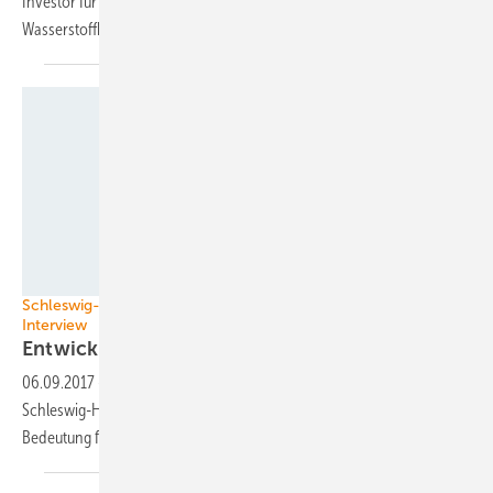
Investor für umfassende Sektorkopplung zu werden. Zuerst sollen
Wasserstoffbusse
fahren
CDU Schleswig-Holstein
Schleswig-Holsteins Ministerpräsident Daniel Günther im
Interview
Entwicklung
voranbringen
06.09.2017
-
Daniel Günther ist seit Juni 2017 Ministerpräsident von
Schleswig-Holstein. Was denkt er über Windenergie – und über ihre
Bedeutung für die
Wirtschaft?