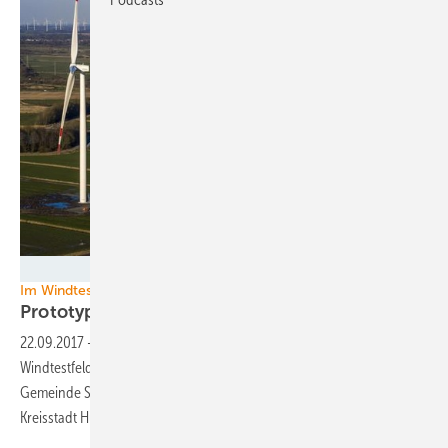
Windtestfeld-Nord GmbH
Im Windtestfeld
Prototypen im
Visier
22.09.2017
-
Vor einem Jahr waren es erst zwei Turbinen. Nun ist das
Windtestfeld Nord auf einem etwa 150 Hektar großen Areal der
Gemeinde Südermarsch unmittelbar südlich der nordfriesischen
Kreisstadt Husum mit sechs Windenergieanlagen
vollständig.