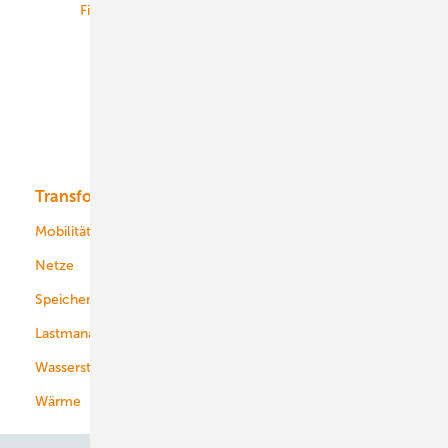
Finanzierung
Betrieb
Onshore-Wind
Offshore-Wind
Solar
Bioenergie
Transformation
Energieversorger
Service
Mobilität
Kommunen
Netze
Stadtwerke
Speicher
Energiekonzerne
Lastmanagement
Wasserstoff
Wärme