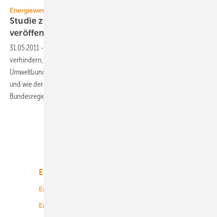
Energiewende
Studie zum Atomausstieg ab 2017
veröffentlicht
31.05.2011
-
Bundesumweltminister Röttgen wollte ursprünglich
verhindern, dass der Inhalt der Untersuchung des
Umweltbundesamts bekannt wird. Nun kann jeder nachlesen, dass
und wie der Atomausstieg schon deutlich eher, als von der
Bundesregierung geplant, vollzogen werden
kann.
Unsere Themen
Energiemarkt
Technologie
Energierecht
Planung
Energiemärkte weltweit
Logistik