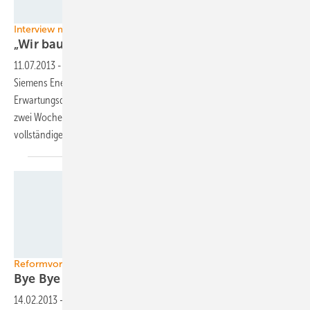
Siemens
Interview mit Siemens-Service-Chef
„Wir bauen Beziehungen
aus“
11.07.2013
-
Tim Holt ist seit 2010 CEO Service Renewables bei
Siemens Energy. Ein Gespräch über Kundenbindung,
Erwartungsdruck, Garantien - und Geldflüsse. Lesen Sie hier das vor
zwei Wochen im Juli-Heft gekürzt erschienene Interview in
vollständiger
Fassung!
BEE / Andreas Labes
Reformvorschlag zum EEG
Bye Bye
Energiewende?
14.02.2013
-
In der Nacht zum Donnerstag haben sich Peter Altmaier