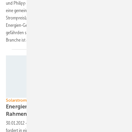
und Philipp Rösler, die Bundesminister für Umwelt und Wirtschaft, auf
eine gemeinsame Strategie zur Umsetzung der so genannten
Strompreisbremse geeinigt. Die Vorschläge würden das Erneuerbare-
Energien-Gesetz (EEG) quasi komplett umkrempeln – wirtschaftlich
gefährden sie gleichermaßen Bestands- und Neuanlagen. Die
Branche ist
alarmiert.
Foto: IBC Solar
Solarstrom in Malaysia
Energieminister fordert bessere
Rahmenbedingungen
30.01.2012
-
Der malaysische Energieminister Datuk Seri Peter Chin
fordert in einer Rede bessere Rahmenbedingungen für erneuerbare