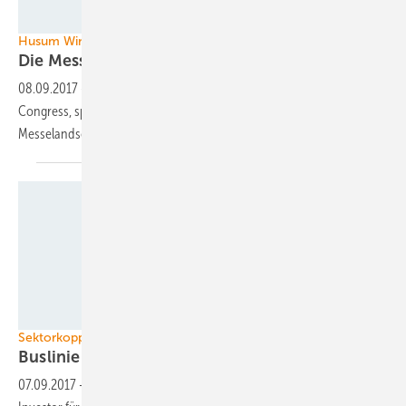
HUSUM Wind
Husum Wind Messechef Peter Becker
Die Messen ergänzen
sich
08.09.2017
-
Peter Becker, Geschäftsführer der Messe Husum und
Congress, spricht über die Entwicklung der deutschen
Messelandschaft im Bereich
Windenergie.
GP Joule
Sektorkopplung
Buslinie zur
Energiewende
07.09.2017
-
Projektierer GP Joule investiert, um Dienstleister und