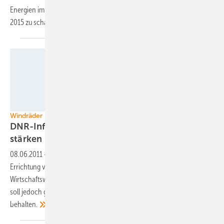
Energien im Land. Um das Regierungsziel von 5 Prozent Anteil bis
2015 zu schaffen, brauchen die Projekte im Land mehr
Investoren.
Foto: Grabe, obs / DNR
Windräder in Wäldern
DNR-Infokampagne soll erneuerbare Energien
stärken
08.06.2011
-
Der Deutsche Naturschutzring hält die vermehrte
Errichtung von Windkraftanlagen in intensiv genutzten
Wirtschaftswäldern für möglich. Die Kampagne „Windkraft im Visier“
soll jedoch gleichfalls die Naturverträglichkeit beim Ausbau im Blick
behalten.