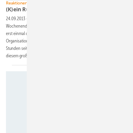
Reaktionen auf Bundestagswahl
(K)ein Ruck durch
Deutschland
24.09.2013
-
Der durch Deutschland gegangene Wahl-Schock vom
Wochenende hat offenbar auch der Erneuerbare-Energien-Branche
erst einmal den Atem verschlagen. Nur ganz wenige ihrer
Organisationen oder Vertreter äußerten sich in den ersten 40
Stunden seit Bekanntgabe des Wahlergebnisses. Dabei stecken in
diesem große
Möglichkeiten.