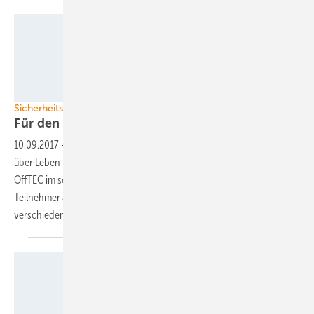
OffTEC
Sicherheits- und Techniktraining
Für den Ernstfall
gewappnet
10.09.2017
-
Die richtige Vorbereitung auf den Notfall kann manchmal
über Leben und Tod entscheiden. Im Maritimen Trainingscentrum
OffTEC im schleswig-holsteinischen Enge-Sande lernen die
Teilnehmer aus der Windenergiebranche, wie sie sich in den
verschiedensten Situationen richtig
verhalten.