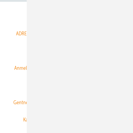
Abo- & Leserservice
ADRESSBUCH der WIND- und SOLARENERGIE
AGB
Alle Inhalte chronologisch
Anmelden
Anmeldung & Registrierung
Datenschutz
E-Paper
ERNEUERBARE ENERGIEN abonnieren
Gentner Energy Media
Gentner Verlag
Impressum
Karriere bei Gentner
Team
Mediaservice