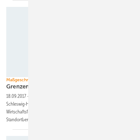
WTSH
Maßgeschneiderte Förderpolitik
Grenzen überwinden mit
Technologietransfer
18.09.2017
-
Die Wirtschaftsförderung und Technologietransfer
Schleswig-Holstein GmbH (WTSH) ist die zentrale
Wirtschaftsförderungsgesellschaft in Schleswig-Holstein.
Standortberater Kristian Hamel erklärt, wie die WTSH
arbeitet.