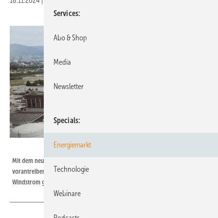
18.11.2024
|
Druckvorschau
Services
Abo & Shop
Media
Newsletter
Specials
Energiemarkt
SWH/LAVA
Mit dem neuen Energiespeicher will Heidelberg die Sektorkopplung
Technologie
vorantreiben. Denn der Speicher wird vor allem mit Sonnen- und
Windstrom gefüllt.
Webinare
Podcasts