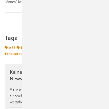
können“, betont Stefan Wenzel. (su)
Teilen
Link kopieren
Tags
AEE
Energiemarkt
Energiemärkte weltweit
Erneuerbare Energie
Keine Zeit? Kein Problem mit dem ERE
Newsletter!
Mit unserem Newsletter erhalten Sie regelmäßig von uns
ausgewählte Informationen und Neuigkeiten, gebündelt und
kostenlos direkt ins Postfach.