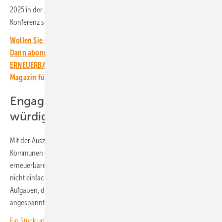
2025 in der Zeit von 15.00 bis 16.30 Uhr im Rahmen einer Online-
Konferenz stattfinden.
Wollen Sie über die Energiewende auf dem Laufenden bleiben?
Dann abonnieren Sie einfach den kostenlosen Newsletter von
ERNEUERBARE ENERGIEN – dem größten verbandsunabhängigen
Magazin für erneuerbare Energien in Deutschland!
Engagement der Kommunen
würdigen
Mit der Auszeichnung will die AEE aber auch das Engagement der
Kommunen in Sachen Klimaschutz und beim Ausbau der
erneuerbaren Energien anerkennen. Denn dies ist für die Kommunen
nicht einfach, insbesondere angesichts der vielen kommunalen
Aufgaben, des vielerorts anhaltenden Personalmangels und der
angespannten Haushaltslage in ganz Deutschland.
E in Stück urbane Demokratie