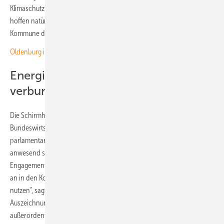
Klimaschutzmaßnahmen steht und bereit ist, aktiv mitzuwirken. Wir
hoffen natürlich auch, dass sich das in der Abstimmung zur Energie-
Kommune des Jahres widerspiegelt“, sagt er.
Oldenburg ist Solarhauptstadt mit 2.656 neuen PV-Anlagen
Energiewende ist mit Bürger:innen
verbunden
Die Schirmherrschaft der Auszeichnung hat das
Bundeswirtschaftsministerium (BMWK) übernommen. Stefan Wenzel,
parlamentarischer Staatssekretär im BMWK, wird zur Auszeichung
anwesend sein. „Die Energiewende ist unumkehrbar mit dem
Engagement der Bürgerinnen und Bürger verbunden, die von Anfang
an in den Kommunen aktiv den Wandel gestalten und zu ihrem Vorteil
nutzen“, sagt er. „Das beweist die mittlerweile über 15 Jahre währende
Auszeichnung als Energie-Kommune und ich freue mich
außerordentlich, im Februar diese Initiative begleiten und würdigen zu