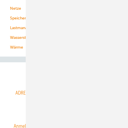
Netze
Stadtwerke
Speicher
Energiekonzerne
Lastmanagement
Wasserstoff
Wärme
Abo- & Leserservice
ADRESSBUCH der WIND- und SOLARENERGIE
AGB
Alle Inhalte chronologisch
Anmelden
Anmeldung & Registrierung
Datenschutz
E-Paper