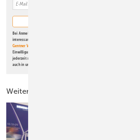
Bei Anmeldung zu diesem Newsletter bin ich damit einverstanden, über
interessante Verlags- und Online-Angebote
der Marken der Alfons W.
Gentner Verlag GmbH & Co. KG
informiert zu werden. Diese
Einwilligung kann ich jederzeit widerrufen und eine Abmeldung ist
jederzeit möglich. Informationen zum Umgang mit Daten finden Sie
auch in unserer
Datenschutzerklärung
.
Weitere Inhalte