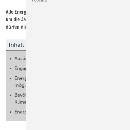
Alle Energie-Kommunen des Monats werden antreten,
um die Jahresauszeichnung zu bekommen. Auswählen
dürfen die Bürger:innen.
Inhalt
Abstimmung startet im Januar 2025
Engagement der Kommunen würdigen
Energiewende ist ohne Kommunen nicht
möglich
Bevölkerung steht hinter
Klimaschutzmaßnahmen
Energiewende ist mit Bürger:innen verbunden