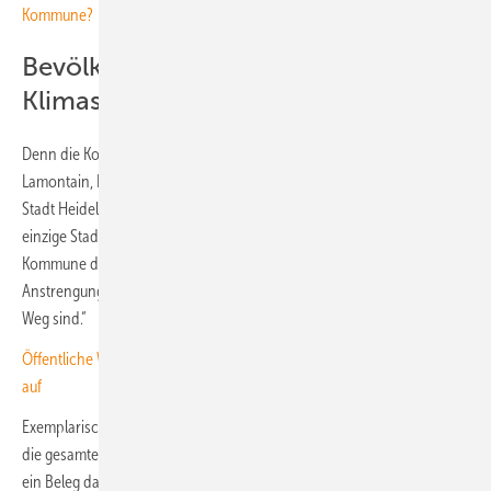
Kommune?
Bevölkerung steht hinter
Klimaschutzmaßnahmen
Denn die Kommunen sind stolz auf die Erfolge. So sagt Raoul Schmidt-
Lamontain, Bürgermeister für Klimaschutz, Umwelt und Mobilität der
Stadt Heidelberg: „Im Januar 2024 wurde Heidelberg als bislang
einzige Stadt in Deutschland bereits zum zweiten Mal als Energie-
Kommune des Monats ausgezeichnet. Das zeigt, dass wir mit unseren
Anstrengungen für Energiewende und Klimaschutz auf dem richtigen
Weg sind.“
Öffentliche Wasserstofftankstelle in Heidelberg nimmt ihren Betrieb
auf
Exemplarisch dafür stehe die positive Entwicklung der CO2-Bilanz für
die gesamte Stadt, betont Raoul Schmidt-Lamontain. „Dieser Erfolg ist
ein Beleg dafür, dass die Heidelberger Bevölkerung hinter den