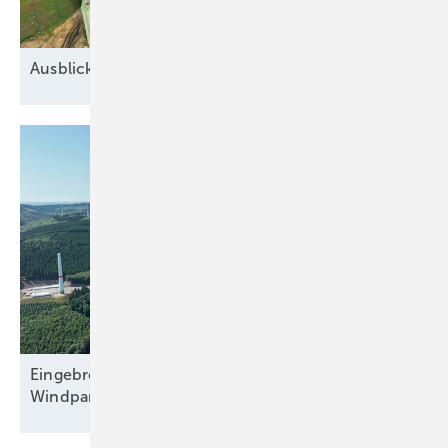
Ausblick auf 2026: Neue Geschäfte für
Speicher
Eingebremster Boom: Weiterhin nur zweitbester
Windparkzubau in Halbjahr
Eins