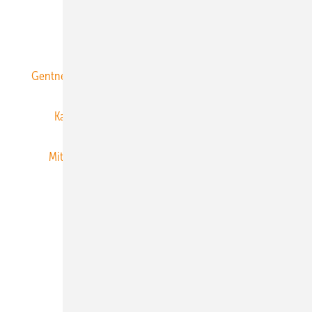
ERNEUERBARE ENERGIEN abonnieren
Gentner Energy Media
Gentner Verlag
Impressum
Karriere bei Gentner
Team
Mediaservice
Mitgliedschaften und Engagement
Newsletter
Privacy Manager
RSS-Feed
Veranstaltungen / Webinare
© 2026 ERNEUERBARE ENERGIEN