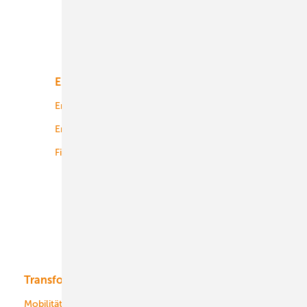
Unsere Themen
Energiemarkt
Technologie
Energierecht
Planung
Energiemärkte weltweit
Logistik
Finanzierung
Betrieb
Onshore-Wind
Offshore-Wind
Solar
Bioenergie
Transformation
Energieversorger
Service
Mobilität
Kommunen