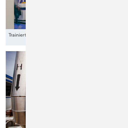
Trainierte
Leistun gsträger