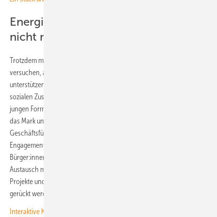
Energiewende ist ohne Kommunen
nicht möglich
Trotzdem machen sich stetig neue Kommunen auf den Weg oder
versuchen, als Vorreiterkommune mit ihren Erfahrungen andere zu
unterstützen. „So wie Kommunen das Mark und den Rahmen des
sozialen Zusammenlebens schon seit dem Mittelalter in ihrer ganz
jungen Form darstellen, so sind die Energie-Kommunen des Monats
das Mark unserer Arbeit auf kommunaler Ebene“, sagt Robert Brandt,
Geschäftsführer der AEE. „Die Energiewende ist ohne das große
Engagement der kommunalen Entscheider:innen und der
Bürger:innen hierzulande nicht denkbar. Umso wichtiger ist der stete
Austausch mit ihnen bezüglich der konkreten Umsetzung neuer
Projekte und die Würdigung ihrer Arbeit. Diese soll mehr in den Fokus
gerückt werden.“
Interaktive Karte zu finanzieller Teilhabe: Wie viel Geld geht an die