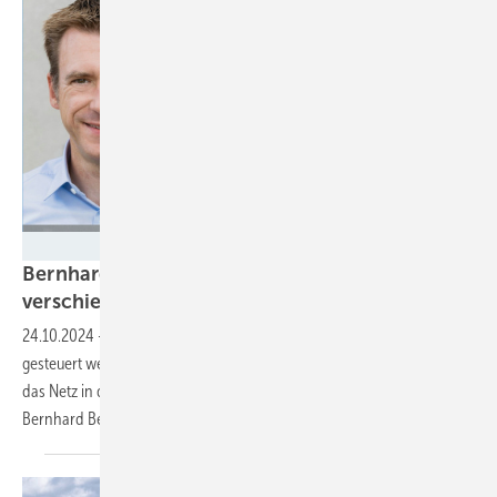
Velka Botička/Libreo
Bernhard Beck von Libreo: „Die Ladezeit
verschieben“
24.10.2024
-
Das Laden von E-Autos auf Firmenparkplätzen muss gut
gesteuert werden. So können die Elektroautos das Energiesystem und
das Netz in den Unternehmen entlasten. Wie das funktioniert, erklärt
Bernhard Beck, Geschäftsführer von
Libreo.