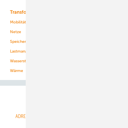
Transformation
Energieversorger
Service
Mobilität
Kommunen
Netze
Stadtwerke
Speicher
Energiekonzerne
Lastmanagement
Wasserstoff
Wärme
Abo- & Leserservice
ADRESSBUCH der WIND- und SOLARENERGIE
AGB