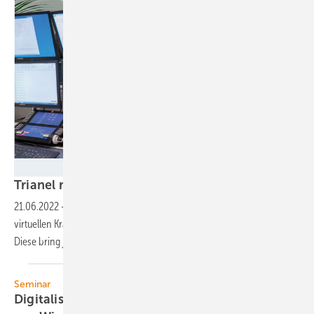
Trianel
Trianel modernisiert sein virtuelles
Kraftwerk
21.06.2022
-
Der Stadtwerkeverbund Trianel hat die Leitwarte seines
virtuellen Kraftwerks mit einer neuen Steuerungssoftware ausgestattet.
Diese bring jede Menge Vorteile auch für die
Kunden.
Seminar
Digitalisierung in Betrieb und Instandhaltung