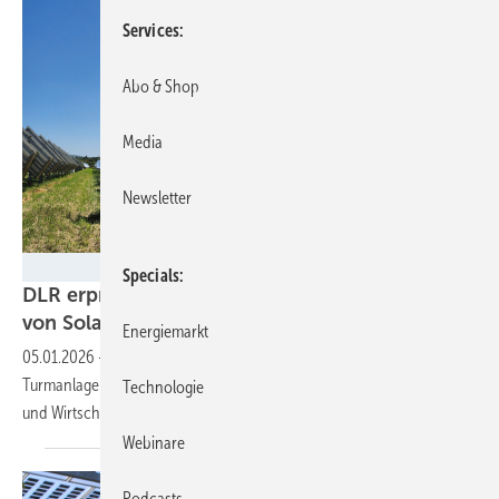
Services
Abo & Shop
Media
Newsletter
DLR
Specials
DLR erprobt Konzept für autonomen Betrieb
von
Solarturmkraftwerken
Energiemarkt
05.01.2026
-
Das Konzept erlaubt den Betrieb von solarthermischen
Turmanlagen komplett aus der Ferne. Dies ermöglicht mehr Effizienz
Technologie
und Wirtschaftlichkeit solcher
Systeme.
Webinare
Podcasts