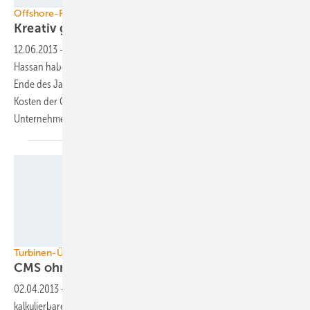
Offshore-Forschung
Kreativ gegen die
Kosten
12.06.2013
-
Die Ingenieure des Beratungsunternehmens GL Garrad
Hassan haben sich eine kreative Mammutaufgabe auferlegt. Bis zum
Ende des Jahres wollen Sie Ideen entwickeln, mit denen sich die
Kosten der Offshore-Windenergie senken lassen. Potenziale sieht das
Unternehmen auf drei großen Baustellen entlang der
Windturbine.
Horst Kolodziejczyk
Turbinen-Überwachung
CMS ohne
Sensoren?
02.04.2013
-
Das Konzept des Windparks als steuer- und
kalkulierbares Kraftwerk erfordert wie bei konventionellen Meilern