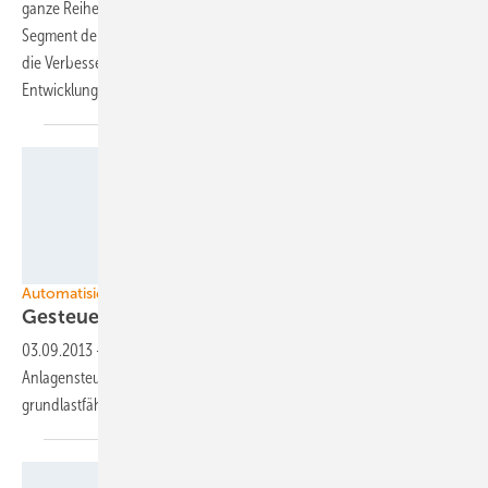
ganze Reihe von Unternehmen mit Blick auf das aussichtsreiche
Segment der Microgrids zusammengetan. Dabei geht es nicht nur um
die Verbesserung der Aussichten auf dem Markt, sondern auch um die
Entwicklung entsprechender
Lösungen.
Windwärts Energie GmbH/Mark Mühlhaus/attenzione
Automatisierung
Gesteuerte
Echtzeit
03.09.2013
-
Einheitlich automatisierte und schnellere
Anlagensteuerungen könnten Turbinen intelligenter betreiben – und
grundlastfähig
machen.