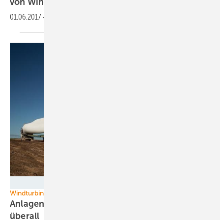
von
Windenergieanlagen
01.06.2017
-
05.12 - 06.12. in
Hannover
Siemens
Windturbinenentwicklung
Anlagenparade für noch mehr Windernte,
überall