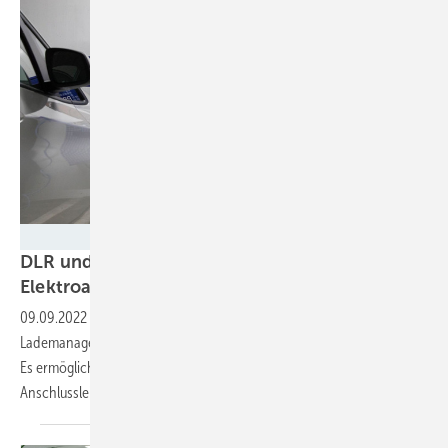
DLR/Eppler
DLR und ZSW: Intelligentes Laden von
Elektroautos erfolgreich
getestet
09.09.2022
-
Das DLR und das ZSW haben ein intelligentes
Lademanagement für Elektroautos entwickelt und erfolgreich erprobt.
Es ermöglicht das Laden von ganzen Fuhrparks, ohne die
Anschlussleistung zu
erhöhen.