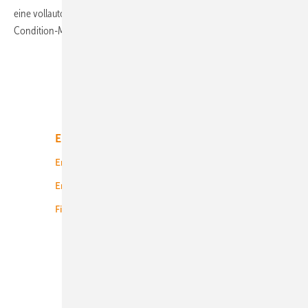
eine vollautomatisierte Komponenten-Zustandsüberwachung: ein
Condition-Monitoring-System
(CMS).
Unsere Themen
Energiemarkt
Technologie
Energierecht
Planung
Energiemärkte weltweit
Logistik
Finanzierung
Betrieb
Onshore-Wind
Offshore-Wind
Solar
Bioenergie