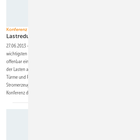
Foto: Schaeffler
Konferenz COWEC
Lastreduzierung wird
unvermeidlich
27.06.2013
-
Deutsche Windturbinenbauer sind sich über die
wichtigsten technischen Herausforderung der nächsten fünf Jahren
offenbar einig: Eine feinere Steuerung der Anlagen, die Reduzierung
der Lasten auf den Komponenten, neue Einspeiserichtlinien, größere
Türme und Rotoren – und wachsende jährliche
Stromerzeugungszeiten der Windenergieanlagen. Das ergab die erste
Konferenz deutscher Windkraftingenieure,
COWEC.
Grafik: SWAY AS