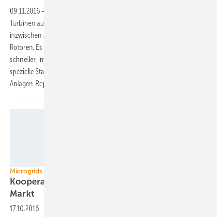
09.11.2016
-
Sogar der kleinste der in Deutschland regelmäßig
Turbinen aufbauenden Windenergieanlagenhersteller arbeitet
inzwischen an der immer reaktionsschnelleren Feinsteuerung der
Rotoren. Es ist ein Trend, der es der Windindustrie erlaubt, immer
schneller, immer mehr und zunehmend große Anlagenmodelle für
spezielle Standorte zu entwickeln. Ein Vorgeschmack auf den großen
Anlagen-Report in unserem
November-Magazin.
Juwi
Microgrids
Kooperationen verbessern die Chancen am
Markt
17.10.2016
-
In den vergangenen beiden Jahren haben sich eine