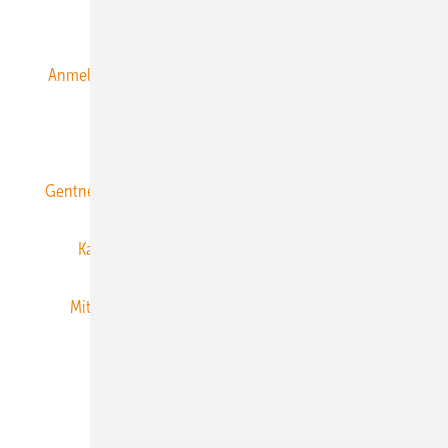
Alle Inhalte chronologisch
Anmelden
Anmeldung & Registrierung
Datenschutz
E-Paper
ERNEUERBARE ENERGIEN abonnieren
Gentner Energy Media
Gentner Verlag
Impressum
Karriere bei Gentner
Team
Mediaservice
Mitgliedschaften und Engagement
Newsletter
Privacy Manager
RSS-Feed
Veranstaltungen / Webinare