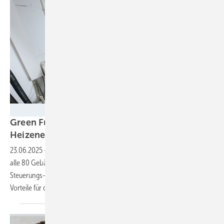
Besim Mazhiqi
Green Fusion optimiert Nutzung der
Heizenergie von 1.300 Wohnungen der
KWH
23.06.2025
-
Nach einer erfolgreichen Pilotphase wird Green Fusion
alle 80 Gebäude von Kommunale Haus und Wohnen (KHW) in seine
Steuerungs- und Optimierungsplattform aufnehmen. Dies verspricht
Vorteile für die Mieter und das
Klima.