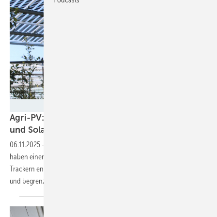
Fraunhofer ISE
Agri-PV: Trackersteuerung balanciert Agrar-
und Solarerträge
aus
06.11.2025
-
Die Forscherinnen und Forscher des Fraunhofer ISE
haben einen neuen Algorithmus für die Steuerung von Agri-PV-
Trackern entwickelt. Dieser optimiert die landwirtschaftlichen Erträge
und begrenzt gleichzeitig die Verluste bei der
Stromproduktion.