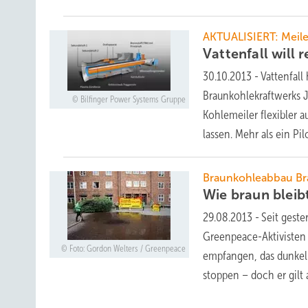
AKTUALISIERT: Meile
Vattenfall will 
30.10.2013
-
Vattenfal
Braunkohlekraftwerks J
Bilfinger Power Systems Gruppe
Kohlemeiler flexibler 
lassen. Mehr als ein Pil
Braunkohleabbau B
Wie braun bleib
29.08.2013
-
Seit geste
Greenpeace-Aktivisten
Foto: Gordon Welters / Greenpeace
empfangen, das dunkel
stoppen – doch er gilt 