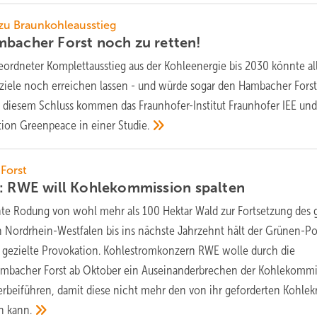
zu Braunkohleausstieg
mbacher Forst noch zu
retten!
geordneter Komplettausstieg aus der Kohleenergie bis 2030 könnte al
ziele noch erreichen lassen - und würde sogar den Hambacher Forst
 diesem Schluss kommen das Fraunhofer-Institut Fraunhofer IEE und
ion Greenpeace in einer
Studie.
Forst
r: RWE will Kohlekommission
spalten
nte Rodung von wohl mehr als 100 Hektar Wald zur Fortsetzung des 
 Nordrhein-Westfalen bis ins nächste Jahrzehnt hält der Grünen-Pol
ne gezielte Provokation. Kohlestromkonzern RWE wolle durch die
ambacher Forst ab Oktober ein Auseinanderbrechen der Kohlekommi
rbeiführen, damit diese nicht mehr den von ihr geforderten Kohlekr
en
kann.