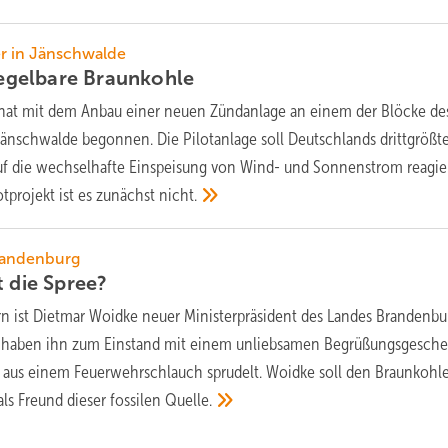
r in Jänschwalde
regelbare
Braunkohle
l hat mit dem Anbau einer neuen Zündanlage an einem der Blöcke de
änschwalde begonnen. Die Pilotanlage soll Deutschlands drittgrößt
auf die wechselhafte Einspeisung von Wind- und Sonnenstrom reagi
otprojekt ist es zunächst
nicht.
randenburg
t die
Spree?
rn ist Dietmar Woidke neuer Ministerpräsident des Landes Brandenbu
 haben ihn zum Einstand mit einem unliebsamen Begrüßungsgesch
 aus einem Feuerwehrschlauch sprudelt. Woidke soll den Braunkohl
als Freund dieser fossilen
Quelle.