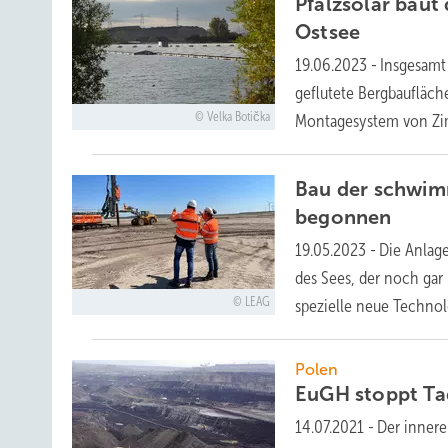
Pfalzsolar bau
Ostsee
19.06.2023
-
Insgesamt
geflutete Bergbaufläch
Velka Botička
Montagesystem von Z
Bau der schwim
begonnen
19.05.2023
-
Die Anlage
des Sees, der noch gar 
LEAG
spezielle neue
Technol
Polen
EuGH stoppt T
14.07.2021
-
Der innere