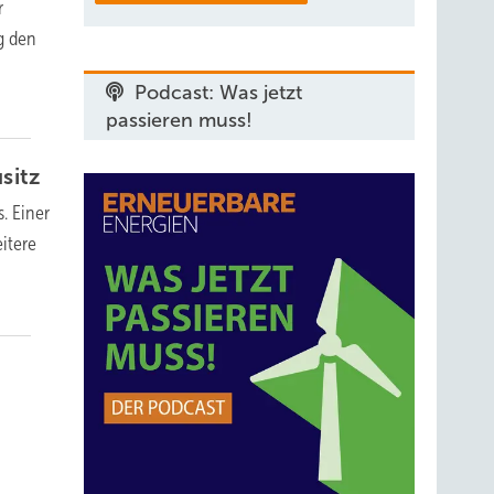
r
g den
Podcast: Was jetzt
passieren muss!
sitz
. Einer
itere