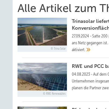
Alle Artikel zum
Trinasolar lief
Konversionfläc
27.09.2024
-
Satte 200
ans Netz gegangen ist.
Trina Solar
aktiviert.
RWE und PCC ba
04.08.2023
-
Auf dem G
Unternehmen insgesamt 
planen die Partner zwe
RWE Renewables