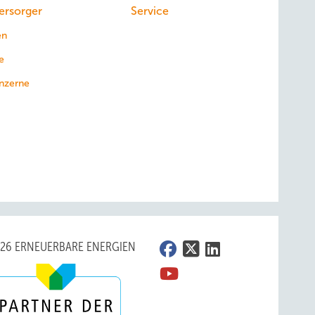
ersorger
Service
en
e
nzerne
026 ERNEUERBARE ENERGIEN