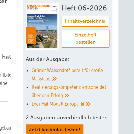
ser
Heft 06-2026
Inhaltsverzeichnis
Einzelheft
bestellen
 hat
Aus der Ausgabe:
Grüner Wasserstoff bereit für große
mtbild
Maßstäbe
eine
Realisierungskompetenz entscheidet
über den
Erfolg
Drei Mal Modell
Europa
2 Ausgaben unverbindlich testen:
agebau
Jetzt kostenlos testen!