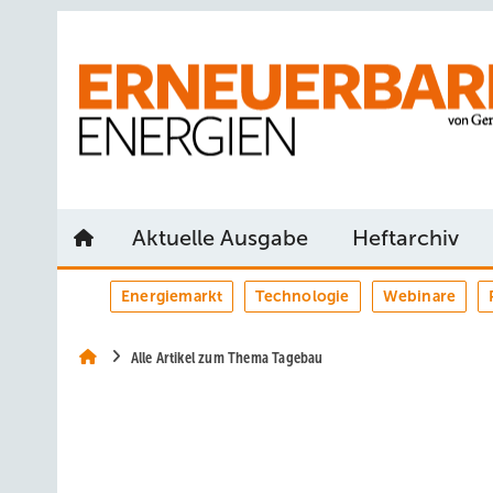
Springe
Springe
Springe
auf
auf
auf
Hauptinhalt
Hauptmenü
SiteSearch
Aktuelle Ausgabe
Heftarchiv
Energiemarkt
Technologie
Webinare
Alle Artikel zum Thema Tagebau