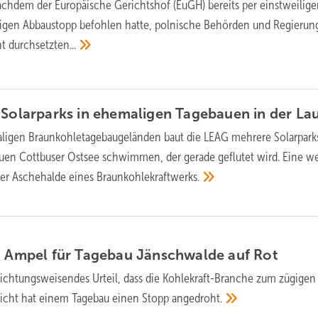
Nachdem der Europäische Gerichtshof (EuGH) bereits per einstweilige
tigen Abbaustopp befohlen hatte, polnische Behörden und Regierun
ht
durchsetzten...
 Solarparks in ehemaligen Tagebauen in der
Lau
ligen Braunkohletagebaugeländen baut die LEAG mehrere Solarparks
uen Cottbuser Ostsee schwimmen, der gerade geflutet wird. Eine we
ner Aschehalde eines
Braunkohlekraftwerks.
et Ampel für Tagebau Jänschwalde auf
Rot
 richtungsweisendes Urteil, dass die Kohlekraft-Branche zum zügigen
ericht hat einem Tagebau einen Stopp
angedroht.