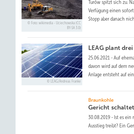
Turów spitzt sich zu. 
Verfügung einen sofor
Stopp aber danach nic
Foto: wikimedia - Uciechowska (CC
BY-SA 3.0)
LEAG plant drei
25.06.2021
-
Auf ehema
davon wird auf dem ne
Anlage entsteht auf ei
LEAG/Andreas Franke
Braunkohle
Gericht schalt
30.08.2019
-
Ist es ein
Ausstieg treibt? Ein G