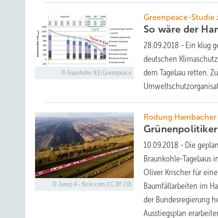
Greenpeace-Studie 
So wäre der Ha
28.09.2018
-
Ein klug 
deutschen Klimaschutz
dem Tagebau retten. Zu
Fraunhofer IEE/Greenpeace
Umweltschutzorganisat
Rodung Hambacher 
Grünenpolitike
10.09.2018
-
Die gepla
Braunkohle-Tagebaus in
Oliver Krischer für ei
Junep A - flickr.com (CC BY 2.0)
Baumfällarbeiten im H
der Bundesregierung he
Ausstiegsplan erarbeit