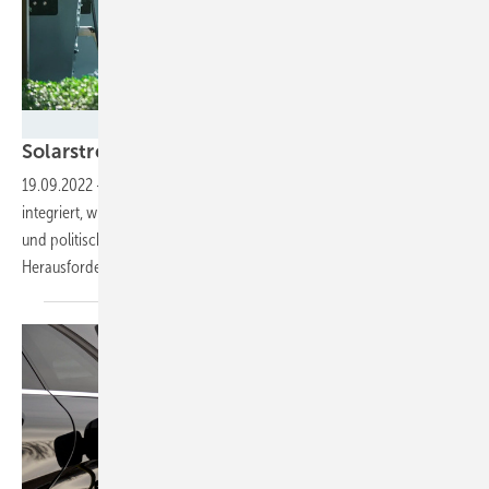
BMS/Chargemondo
Solarstrom im Elektroauto treibt die
Nachfrage
19.09.2022
-
Etwa die Hälfte der Wallboxen sind in Solaranlagen
integriert, wie eine aktuelle Studie zeigt. Sie erlaubt wirtschaftlichen
und politischen Entscheidern auch Einblicke in die
Herausforderungen des
Marktes.