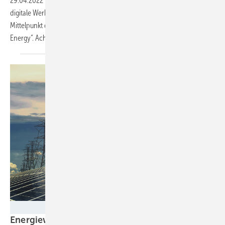
29.04.2022
-
Die intelligente Nutzung von erneuerbaren Energien und
digitale Werkzeuge für den Betrieb von Ökostromanlagen stehen im
Mittelpunkt der smarter E Awarts in der Kategorie „Smart Renewable
Energy“. Acht Lösungen haben es ins Finale
geschafft.
lovelyday12 - stock.adobe.com
Energiewirtschaftsgesetz: Diese 5 Anpassungen