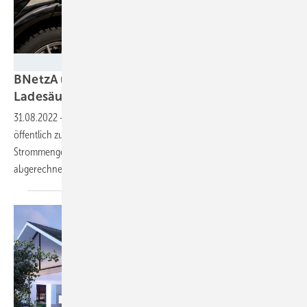
Electrodrive-E
BNetzA und UBA stellen klar: Wann gilt eine
Ladesäule als öffentlich
zugänglich
31.08.2022
-
Private Ladesäulen oder Wallboxen können nicht als
öffentlich zugängliche Ladepunkte angemeldet werden. Denn diese
Strommengen würden dann im THG-Quotenhandel doppelt
abgerechnet.