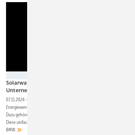
Solarwatt
Solarwatt präsentiert zukünftige Strategie des
Unternehmens und neues
Komplettsystem
07.11.2024
-
Solarwatt hat ein neues Komplettsystem für die
Energiewende im Einfamilienhaus und im Gewerbebetrieb vorgestellt.
Dazu gehören auch neue Komponenten und eine neue Strategie.
Diese umfasst eine vertiefte Zusammenarbeit mit Stiebel Eltron und
BMW.