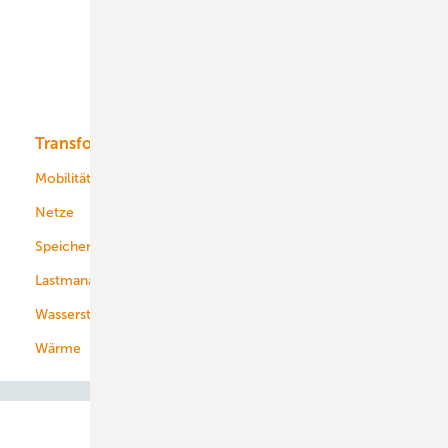
Offshore-Wind
Solar
Bioenergie
Transformation
Energieversorger
Service
Mobilität
Kommunen
Netze
Stadtwerke
Speicher
Energiekonzerne
Lastmanagement
Wasserstoff
Wärme