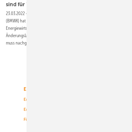
sind für Wind, PV und Wasserstoff
erforderlich
23.03.2022
-
Das Bundesministerium für Wirtschaft und Klimaschutz
(BMWK) hat einen Referentenentwurf zur Änderung des
Energiewirtschaftsgesetzes (EnWG) vorgelegt. Es besteht
Änderungsbedarf in einigen Punkten. Auch beim Thema Wasserstoff
muss nachgearbeitet
werden.
Unsere Themen
Energiemarkt
Technologie
Energierecht
Planung
Energiemärkte weltweit
Logistik
Finanzierung
Betrieb
Onshore-Wind