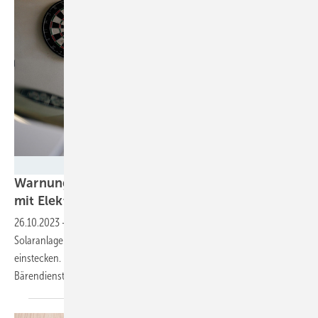
Enpal
Warnung vor Neuauflage der Solarförderung
mit Elektroauto aus dem
Verkehrsministerium
26.10.2023
-
Volker Wissing (FDP) musst für sein Förderprogramm für
Solaranlagen mit Speicher und Elektroauto für Hausbesitzer viel Kritik
einstecken. Eine Neuauflage würde der Solarbranche einen
Bärendienst erweisen, warnt unter anderem
Enpal.