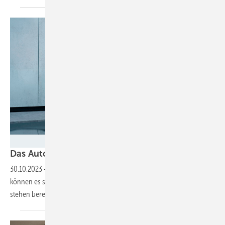
Foto: Wallbox
Das Auto wird zum
Speicher
30.10.2023
-
Elektroautos müssen keine Last fürs Netz sein, sondern
können es sogar entlasten. Die ersten bidirektionalen Ladelösungen
stehen
bereit.