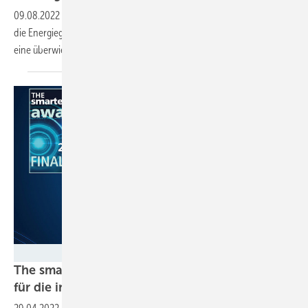
09.08.2022
-
Forschungsprojekt: Welche Vorzüge ergeben sich durch
die Energiegewinnung mittels Solartechnik in einem Gebäude, das auf
eine überwiegende Eigenversorgung durch PV Strom ausgelegt
ist?
Solar Promotion
The smarter E Award: 8 innovative Lösungen
für die intelligente Nutzung von
Ökostrom