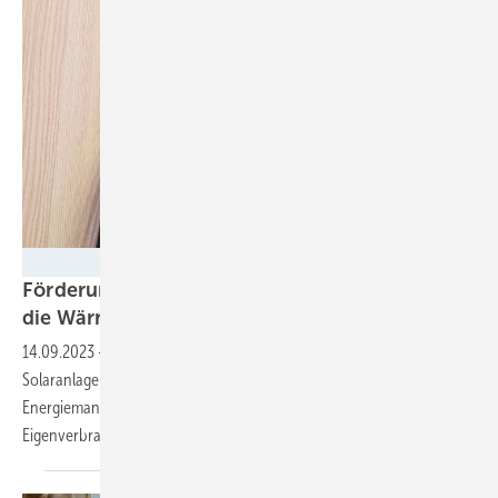
Velka Botička
Förderung Solarstrom für Elektroautos: Auch
die Wärme mit
einbeziehen
14.09.2023
-
Die Bundesregierung unterstützt den Bau von
Solaranlagen mit Speichern und Ladestationen für Elektroautos. Das
Energiemanagement und Solarstrom in der Heizung können aber den
Eigenverbrauchsanteil weiter
erhöhen.