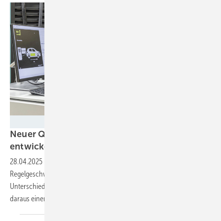
Fraunhofer ISE
Neuer Qualitätsstandard für Wallboxen
entwickelt
28.04.2025
-
Forscher des Fraunhofer ISE haben sich vor allem die
Regelgeschwindigkeit von Wallboxen genau angeschaut und große
Unterschiede festgestellt. Die Kolleg:innen an der HTW Berlin haben
daraus einen Score für die Qualität der Geräte
entwickelt.