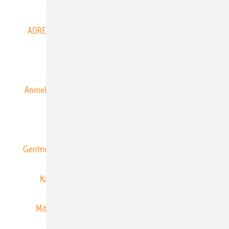
Abo- & Leserservice
ADRESSBUCH der WIND- und SOLARENERGIE
AGB
Alle Inhalte chronologisch
Anmelden
Anmeldung & Registrierung
Datenschutz
E-Paper
ERNEUERBARE ENERGIEN abonnieren
Gentner Energy Media
Gentner Verlag
Impressum
Karriere bei Gentner
Team
Mediaservice
Mitgliedschaften und Engagement
Newsletter