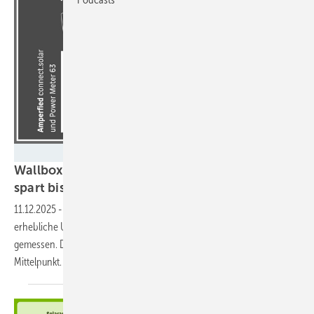
HTW Berlin
Wallbox-Inspektion: Effiziente Ladestation
spart bis zu 540 Euro in zehn
Jahren
11.12.2025
-
Die erste Wallbox-Inspektion der HTW Berlin hat
erhebliche Unterschiede bei den einzelnen Ladestationen für E-Autos
gemessen. Dabei stand das Überschussladen von Solarstrom im
Mittelpunkt. Aber auch Standby-Verluste sind
relevant.