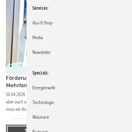
Services
Abo & Shop
Media
Newsletter
Mahle
Specials
Förderung von Ladepunkten in
Mehrfamilienhäusern startet am 15.
April
Energiemarkt
10.04.2026
-
Die Förderung richtet sich an Wohnungseigentümer,
aber auch an Wohnungsbaugesellschaften. Vor dem Förderantrag
Technologie
muss ein Kostenvoranschlag erstellt
werden.
Webinare
Podcasts