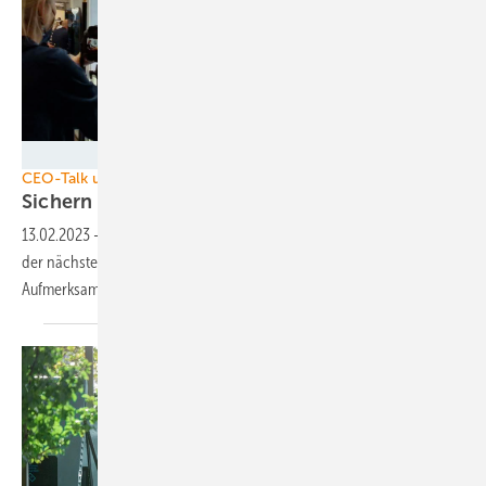
TOPseven
CEO-Talk und mehr
Sichern Sie sich jetzt Ihr
Firmenvideo!
13.02.2023
-
ERNEUERBARE ENERGIEN besucht Ihr Unternehmen auf
der nächsten Messe für einen Videodreh. So erlangen Sie optimale
Aufmerksamkeit bei Ihren
Kunden.