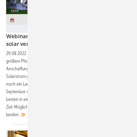
Huawei Technologies Deutschland GmbH
Webinar am 1. September 2022: Wallbox in ein
solar versorgtes Gebäude richtig
integrieren
29.08.2022
-
Immer mehr Hauseigentümer entscheiden sich für eine
größere Photovoltaikanlage. Der Hauptgrund: Es ist die zusätzliche
Anschaffung eines Elektroautos geplant, das mit den selbst erzeugten
Solarstrom geladen werden soll. Die einzige Voraussetzung ist dann
noch ein Ladepunkt. In unserem Webinar mit Huawei, am 01.
September von 16 bis 17 Uhr, erfahren Sie, wie eine Wallbox am
besten in ein Haussystem mit Photovoltaik eingebunden wird. Das
Ziel: Möglichst viel Solarstrom muss im Akku des Elektroautos
landen.