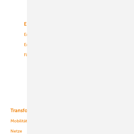
Unsere Themen
Energiemarkt
Technologie
Energierecht
Planung
Energiemärkte weltweit
Logistik
Finanzierung
Betrieb
Onshore-Wind
Offshore-Wind
Solar
Bioenergie
Transformation
Energieversorger
Service
Mobilität
Kommunen
Netze
Stadtwerke