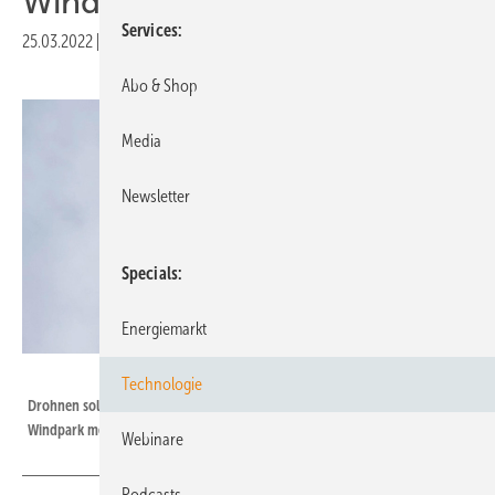
Windenergieanlagen
Services
25.03.2022
|
Druckvorschau
Abo & Shop
Media
Newsletter
Specials
Energiemarkt
DLR
Technologie
Drohnen sollen Windeigenschaften, Temperatur und Luftfeuchtigkeit im
Windpark messen.
Webinare
Podcasts