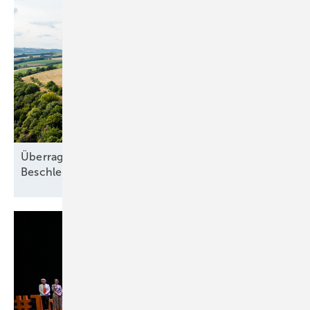
Überragendes öffentliches Interesse:
Beschleunigung ohne
Freifahrtschein