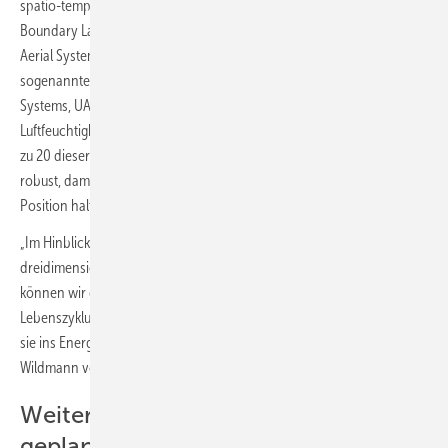
spatio-temporal Structures of Turbulence in the Atmospheric
Boundary Layer with In-Situ measurements by a fleet of Unmanned
Aerial Systems) in einer festgelegten Formation vom Boden ab. Die
sogenannten „Unbemannten Flugsysteme“ (Unmanned Aerial
Systems, UAS) messen Windeigenschaften, Temperatur und
Luftfeuchtigkeit mit hoher Auflösung. Vorab wurden Versuche mit bis
zu 20 dieser kleinen Drohnen durchgeführt. Sie sind besonders
robust, damit sie auch bei größeren Windgeschwindigkeiten ihre
Position halten und Ergebnisse liefern.
„Im Hinblick auf die Energiewende spielt das Verständnis der
dreidimensionalen, turbulenten Strukturen eine wichtige Rolle. So
können wir die Lasten verstehen, denen Windturbinen in ihrem
Lebenszyklus ausgesetzt sind, und prognostizieren, welche Leistung
sie ins Energienetz einspeisen“, sagt Projektleiter Dr. Norman
Wildmann von DLR-Institut für Physik der Atmosphäre.
Weitere Experimente im Windkanal
geplant