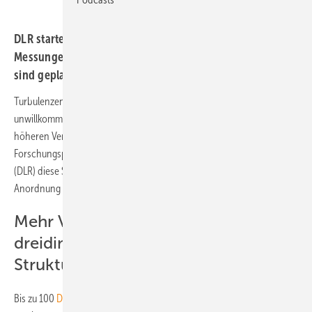
DLR startet Forschungsprojekt zur Turbulenzanalyse.
Messungen im Forschungswindpark und im Windkanal
sind geplant.
Turbulenzen und Abschattungen sind in einem Windpark
unwillkommene Effekte: Sie sorgen für niedrigere Energieerträge und
höheren Verschleiß an den Windenergieanlagen. Mit einem
Forschungsprojekt will das Deutsche Zentrum für Luft- und Raumfahrt
(DLR) diese Strömungen besser verstehen und damit auch die
Anordnung von Anlagen in einem Park verbessern.
Mehr Verständnis der
dreidimensionalen, turbulenten
Strukturen
Bis zu 100
Drohnen
heben für das Projekt Establis-UAS (Exposing