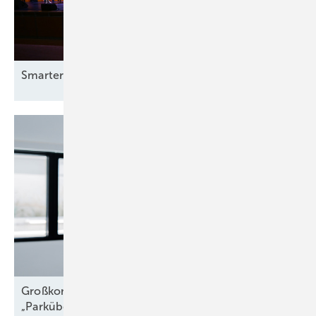
Smarter E Awards – die Gewinner stehen
fest
Großkomponentendienst auf See:
„Parkübergreifende
Troubleshooter“