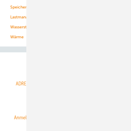
Speicher
Energiekonzerne
Lastmanagement
Wasserstoff
Wärme
Abo- & Leserservice
ADRESSBUCH der WIND- und SOLARENERGIE
AGB
Alle Inhalte chronologisch
Anmelden
Anmeldung & Registrierung
Datenschutz
E-Paper