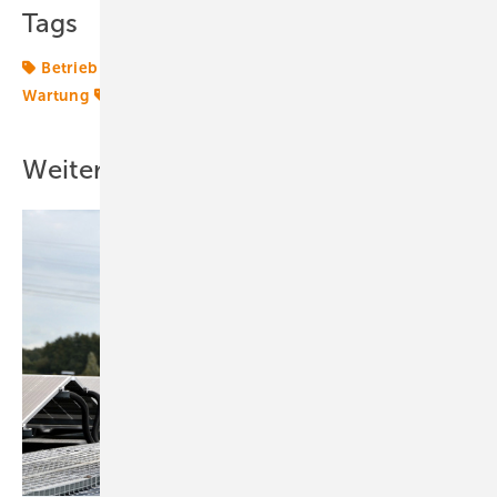
Tags
Betrieb
Drohne
Drohnen
Rotorblatt
Service +
Wartung
Techniktrends
Wartung
Windtechnik
Weitere Inhalte