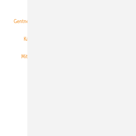
ERNEUERBARE ENERGIEN abonnieren
Gentner Energy Media
Gentner Verlag
Impressum
Karriere bei Gentner
Team
Mediaservice
Mitgliedschaften und Engagement
Newsletter
Privacy Manager
RSS-Feed
Veranstaltungen / Webinare
© 2026 ERNEUERBARE ENERGIEN