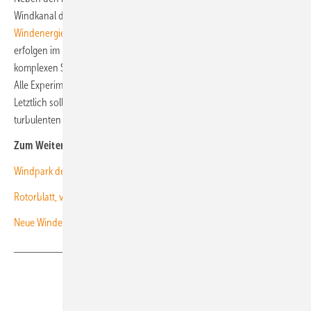
Windkanal der Universität Oldenburg und im
DLR-Forschungspark
Windenergie Krummendeich
geplant. Zwei weitere Messkampagnen
erfolgen im Rahmen der internationalen TeamX Initiative, die sich den
komplexen Strömungen in der Grenzschicht des Gebirges widmet.
Alle Experimente werden ergänzt durch numerische Simulationen.
Letztlich soll ein umfassendes Modell für die Darstellung der
turbulenten Strömung entstehen.
Zum Weiterlesen:
Windpark der Zukunft entsteht in Niedersachsen
Rotorblatt, verwertbar vom Produktionsmüll bis zum Einsatzende
Neue Windenergie-Studien: Entwarnung für Rotmilane?
Teilen
Link kopieren