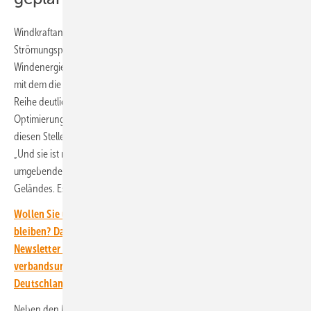
Windkraftanlagen erzeugen neben den schon vorhandenen
Strömungsphänomenen zusätzlich eigene Wirbel. Ein Ziel der
Windenergieforschung im DLR ist deswegen, ein Modell zu entwickeln,
mit dem die Auswirkungen auf die Anlagen in der zweiten oder dritten
Reihe deutlich werden. „Da gibt es noch einiges an
Optimierungsbedarf. Die Antwort auf die Frage, wie sich der Wind an
diesen Stellen verhält, ist sehr komplex“, erklärt Norman Wildmann.
„Und sie ist nicht nur von der Anlage abhängig, sondern auch von der
umgebenden Atmosphäre und den Eigenschaften des umgebenden
Geländes. Es geht darum, beides zu kombinieren.“
Wollen Sie über das Wind-auf-See-Gesetz auf dem Laufenden
bleiben? Dann abonnieren Sie einfach den kostenlosen
Newsletter von ERNEUERBARE ENERGIEN – dem größten
verbandsunabhängigen Magazin für erneuerbare Energien in
Deutschland!
Neben den Messungen an Windkraftanlagen sind Experimente im