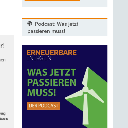
Podcast: Was jetzt
passieren muss!
r!
nen
gung
 Daten