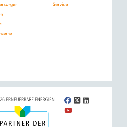
ersorger
Service
en
e
nzerne
026 ERNEUERBARE ENERGIEN