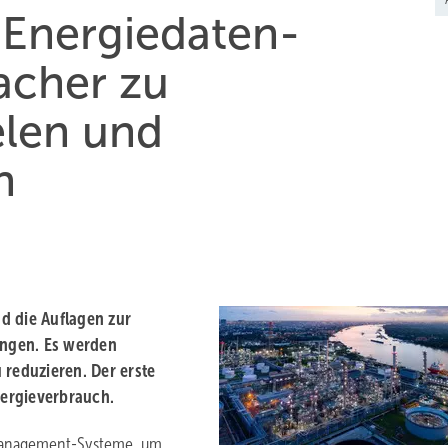
 Energiedaten-
acher zu
elen und
n
d die Auflagen zur
ngen. Es werden
 reduzieren. Der erste
nergieverbrauch.
emanagement-Systeme, um