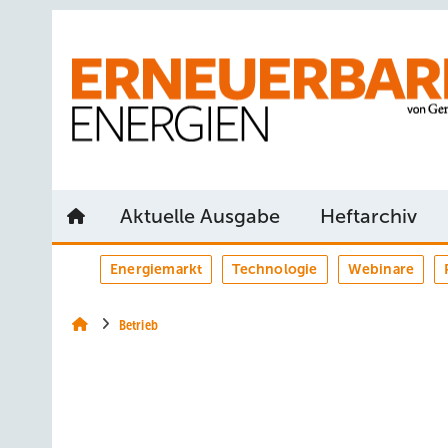
Springe
Springe
Springe
auf
auf
auf
Hauptinhalt
Hauptmenü
SiteSearch
Aktuelle Ausgabe
Heftarchiv
Energiemarkt
Technologie
Webinare
Betrieb