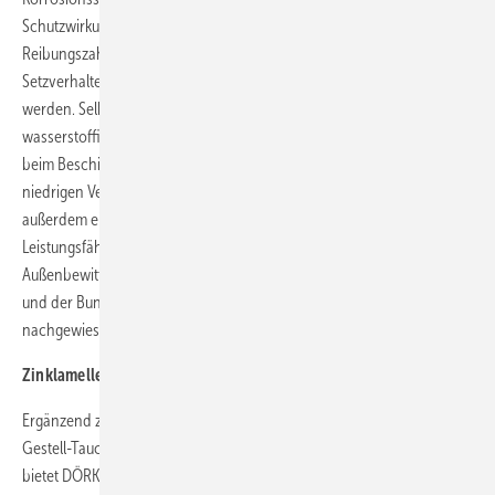
Schutzwirkung und ermöglicht u. a. die Einhaltung definierter
Reibungszahlen. Zudem zeigen beschichtete Schrauben kein
Setzverhalten, wodurch kostenintensive Wartungsarbeiten reduziert
werden. Selbst das Risiko einer applikationsbedingten
wasserstoffinduzierten Spannungsrisskorrosion wird vermieden, da
beim Beschichtungsvorgang kein Wasserstoff angeboten wird. Die
niedrigen Vernetzungstemperaturen von ca. 200°C verhindern
außerdem eine Werkstoffveränderung hochfester Bauteile. Die
Leistungsfähigkeit der Zinklamellensysteme ist in umfangreichen
Außenbewitterungstests des Deutschen Institut für Bautechnik (DIBt)
und der Bundesanstalt für Materialforschung und -prüfung (BAM)
nachgewiesen worden.
Zinklamellenüberzug aus der Spraydose
Ergänzend zu den klassischen Beschichtungsmöglichkeiten im
Gestell-Tauch-Schleuder-Verfahren oder in der Spritzapplikation
bietet DÖRKEN auch einen raumtemperaturhärtenden