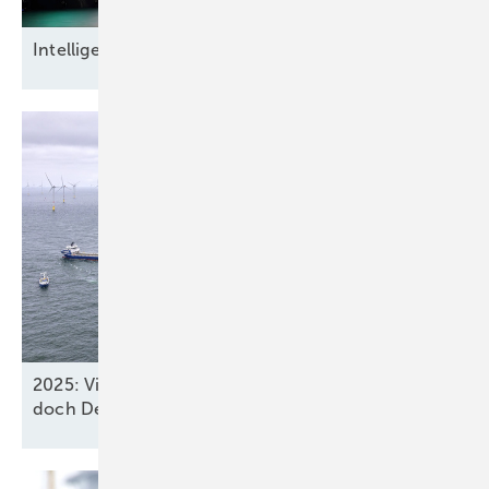
Intel ligente
Datensicherheit
2025: Vier neue Meereswindparks stöpseln ein,
doch Deutschland verfehlt
2030-Ziel