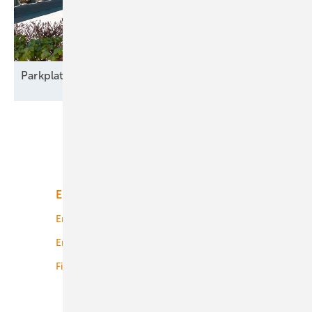
Parkplatz
nachrüsten
Unsere Themen
Energiemarkt
Technologie
Energierecht
Planung
Energiemärkte weltweit
Logistik
Finanzierung
Betrieb
Onshore-Wind