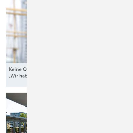
Keine Offshore-Ausschreibung 2026? WAB-Chef:
„Wir haben Bauchschmerzen
damit“