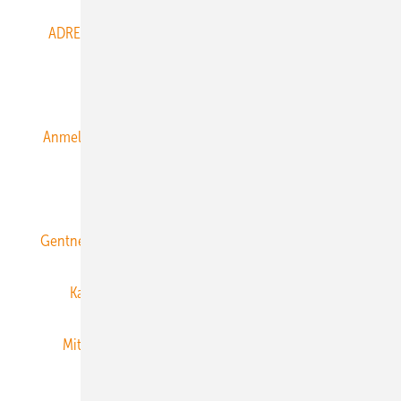
ADRESSBUCH der WIND- und SOLARENERGIE
AGB
Alle Inhalte chronologisch
Anmelden
Anmeldung & Registrierung
Datenschutz
E-Paper
ERNEUERBARE ENERGIEN abonnieren
Gentner Energy Media
Gentner Verlag
Impressum
Karriere bei Gentner
Team
Mediaservice
Mitgliedschaften und Engagement
Newsletter
Privacy Manager
RSS-Feed