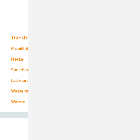
Offshore-Wind
Solar
Bioenergie
Transformation
Energieversorger
Service
Mobilität
Kommunen
Netze
Stadtwerke
Speicher
Energiekonzerne
Lastmanagement
Wasserstoff
Wärme
Abo- & Leserservice