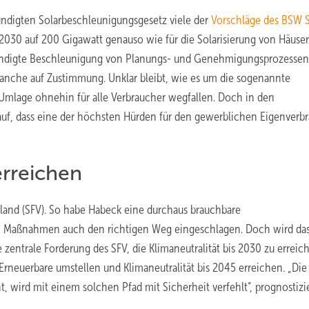
ündigten Solarbeschleunigungsgesetz viele der
Vorschläge des BSW S
s 2030 auf 200 Gigawatt genauso wie für die Solarisierung von Häuse
kündigte Beschleunigung von Planungs- und Genehmigungsprozesse
anche auf Zustimmung. Unklar bleibt, wie es um die sogenannte
-Umlage ohnehin für alle Verbraucher wegfallen. Doch in den
uf, dass eine der höchsten Hürden für den gewerblichen Eigenverb
erreichen
land (SFV). So habe Habeck eine durchaus brauchbare
n Maßnahmen auch den richtigen Weg eingeschlagen. Doch wird das
 zentrale Forderung des SFV, die Klimaneutralität bis 2030 zu erreich
rneuerbare umstellen und Klimaneutralität bis 2045 erreichen. „Die 
 wird mit einem solchen Pfad mit Sicherheit verfehlt“, prognostizie