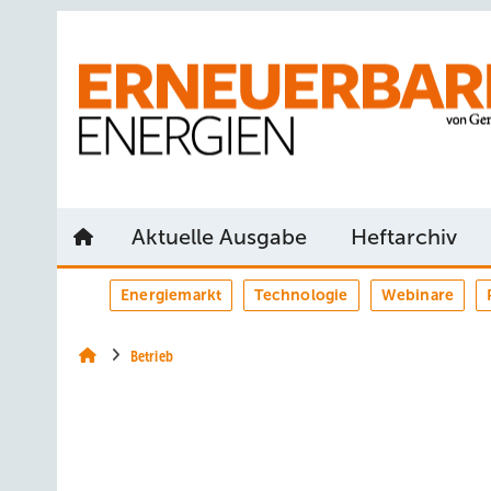
Springe
Springe
Springe
auf
auf
auf
Hauptinhalt
Hauptmenü
SiteSearch
Aktuelle Ausgabe
Heftarchiv
Energiemarkt
Technologie
Webinare
Betrieb