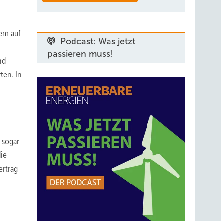
lem auf
Podcast: Was jetzt
passieren muss!
nd
ten. In
 sogar
die
ertrag