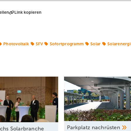
eilen
Link kopieren
Photovoltaik
SFV
Sofortprogramm
Solar
Solarenergi
Parkplatz
nachrüsten
ichs Solarbranche