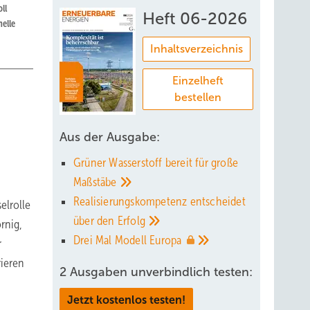
ll
Heft 06-2026
elle
Inhaltsverzeichnis
Einzelheft
bestellen
Aus der Ausgabe:
Grüner Wasserstoff bereit für große
Maßstäbe
Realisierungskompetenz entscheidet
elrolle
über den
Erfolg
rnig,
Drei Mal Modell
Europa
r
rieren
2 Ausgaben unverbindlich testen:
Jetzt kostenlos testen!