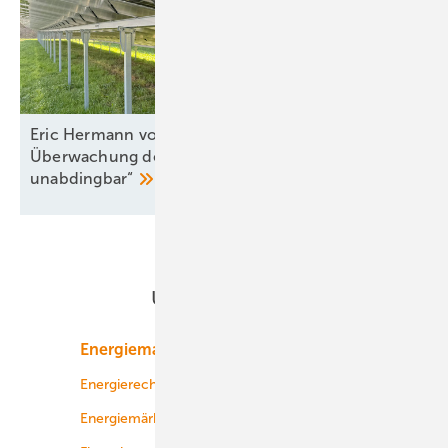
Eric Hermann von IBC Solar: „Die enge
Überwachung der Montagequalität ist
unabdingbar“
Unsere Themen
Energiemarkt
Technologie
Energierecht
Planung
Energiemärkte weltweit
Logistik