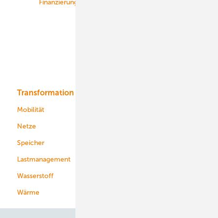
Finanzierung
Betrieb
Onshore-Wind
Offshore-Wind
Solar
Bioenergie
Transformation
Energieversorger
Service
Mobilität
Kommunen
Netze
Stadtwerke
Speicher
Energiekonzerne
Lastmanagement
Wasserstoff
Wärme