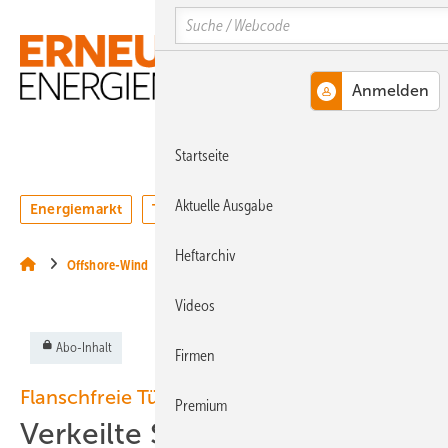
Springe
Springe
Springe
Search
auf
auf
auf
Hauptinhalt
Hauptmenü
SiteSearch
MENÜ
Startseite
Aktuelle Ausgabe
Energiemarkt
Technologie
Webinare
Podcasts
Heftarchiv
Offshore-Wind
Videos
Abo-Inhalt
Firmen
Flanschfreie Türme
Premium
Verkeilte Stabilität mit