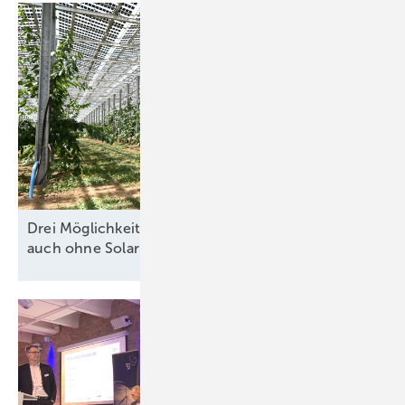
Bohrungen des l-Profils sind. An der U-Innenseite angebrachte
waagerechte Ladevorrichtungen tragen die innovativen Keile. Stecken
die Turmsegmente ineinander, schieben Arbeiter die Keile ein und
drehen mit dem Schrauber eine Mutter zu, die um eine aus dem Keil
ragende Gewindestange steckt. Dies zieht die Gewindestange heraus,
deren spezielle Geometrie im Innern des Keils die Spreizung auslöst.
Hierbei drückt der Keil das obere Turmsegment nach unten und presst
zugleich gegen den oberen Lochrand des unteren Turmsegments –
und entfaltet somit die hohe Festigkeit einer Keilverbindung durch
deren Kombination aus Reibung, Zug- und Druckkräften.
Drei Möglichkeiten für wirtschaftliche Agri-PV
auch ohne
Solarpaket
Kleinere Schrauben genügen
Zugleich genügen kleinere Schrauben: „Bolzen der Größe M42 statt
M72 bis M80“, sagt Winkes. „Wir sparen 50 Prozent Gewicht und
können ein Turmsegment in der halben Zeit montieren.“ Schraub-
beziehungsweise Installationswerkzeuge mit unter 10 bis nur wenig
mehr als 15 Kilogramm Gewicht genügen. Auch das Zusammenfügen