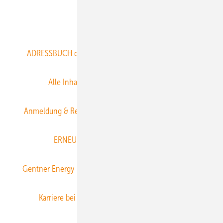
Abo- & Leserservice
ADRESSBUCH der WIND- und SOLARENERGIE
AGB
Alle Inhalte chronologisch
Anmelden
Anmeldung & Registrierung
Datenschutz
E-Paper
ERNEUERBARE ENERGIEN abonnieren
Gentner Energy Media
Gentner Verlag
Impressum
Karriere bei Gentner
Team
Mediaservice