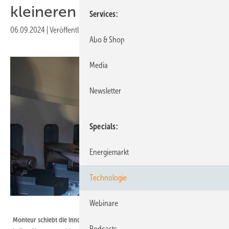
kleineren Schrauben
Services
06.09.2024
|
Veröffentlicht in
Ausgabe 07-2024
Abo & Shop
Media
Newsletter
Specials
Energiemarkt
Technologie
Webinare
Foto: C1 Connections
Monteur schiebt die innovativen Keile auf den dafür vorgesehenen Laden
Podcasts