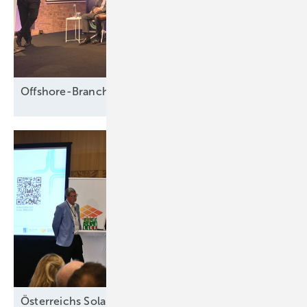
der Turmsegmente soll ohne Arbeiter gelingen, die bisher beim
Kranhub eines Turmsegments das Zusammenkommen der
Flanschlöcher von Hand steuern mussten. Trichterförmige
Senkführungen an zwei Stellen des unteren Segments und
Führungsstahlstifte im oberen Segment lassen die Turmabschnitte
Offshore-Branche fürchtet Fadenriss und plädiert für 
exakt in die richtige Position zueinander rutschen.
Angeblich bewies sich die Keilverbindung in der Pilot-
Windenergieanlage in Dänemark als stabil. „Wir sind jetzt technisch
bereit. Unsere Partnerunternehmen machen nun den nächsten
Schritt“, sagt Winkes.
(tw)
Österreichs Solarbranche verlangt