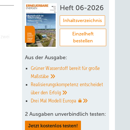
Heft 06-2026
Inhaltsverzeichnis
Einzelheft
 zwei
bestellen
mten
Aus der Ausgabe:
erlaubt
Grüner Wasserstoff bereit für große
Maßstäbe
hwind
Realisierungskompetenz entscheidet
nge
über den
Erfolg
rde
Drei Mal Modell
Europa
en das
2 Ausgaben unverbindlich testen:
fast
Jetzt kostenlos testen!