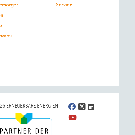
ersorger
Service
en
e
nzerne
026 ERNEUERBARE ENERGIEN