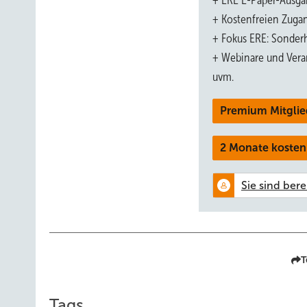
+ ERE E-Paper-Ausga
+ Kostenfreien Zuga
Das Konzept sei in Zusammenarbeit mit Kollegen aus dem 
+ Fokus ERE: Sonderh
hochschnell rotierender Motoren in Elektroautos. Als Hera
+ Webinare und Vera
gleichmäßig zu verteilen und Stromeinspeisung sauber zu 
uvm.
Wind-Forschung, dürfte dies nun gut bewältigen, sagt Ja
Premium Mitglie
2 Monate kosten
T
Tags