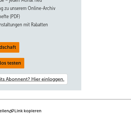
be – jeden Monat neu
ng zu unserem Online-Archiv
Elektrotechnikbereich entstanden, sagt Jacobs. Es folge dem Prinz
efte (PDF)
usforderung gilt hier der Synchronbetrieb: die Lasten auf die Teilge
nstaltungen mit Rabatten
takten. Doch die Steuerungselektronik, stark fortentwickelt seit der
cobs.
(tw)
dschaft
los testen
eilen
Link kopieren