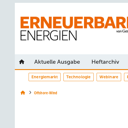
Springe
Springe
Springe
auf
auf
auf
Hauptinhalt
Hauptmenü
SiteSearch
Aktuelle Ausgabe
Heftarchiv
Energiemarkt
Technologie
Webinare
Offshore-Wind