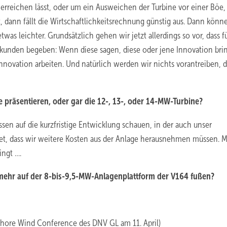
reichen lässt, oder um ein Ausweichen der Turbine vor einer Böe
t, dann fällt die Wirtschaftlichkeitsrechnung günstig aus. Dann könn
as leichter. Grundsätzlich gehen wir jetzt allerdings so vor, dass f
lkunden begeben: Wenn diese sagen, diese oder jene Innovation bri
novation arbeiten. Und natürlich werden wir nichts vorantreiben, d
präsentieren, oder gar die 12-, 13-, oder 14-MW-Turbine?
sen auf die kurzfristige Entwicklung schauen, in der auch unser
t, dass wir weitere Kosten aus der Anlage herausnehmen müssen. Mi
ingt ….
mehr auf der 8-bis-9,5-MW-Anlagenplattform der V164 fußen?
shore Wind Conference des DNV GL am 11. April
)