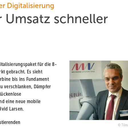
r Digitalisierung
r Umsatz schneller
talisierungspaket für die 8-
kt gebracht. Es sieht
urbine bis ins Fundament
zu verschlanken, Dämpfer
lückenlose
nd eine neue mobile
Hvid Larsen.
istierenden
Tilm