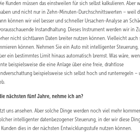
 Kunden müssen das einstweilen für sich selbst kalkulieren. Aber w
haben und nicht nur in Zehn-Minuten-Durchschnittswerten – weil d
ann können wir viel besser und schneller Ursachen-Analyse an Sch
rausschauende Instandhaltung. Dieses Instrument werden wir in Z
vorher nicht sichtbaren Daten breiter nutzen können. Vielleicht auch 
mieren können. Nehmen Sie ein Auto mit intelligenter Steuerung, 
r ein bestimmtes Limit hinaus automatisch bremst. Was wäre, wen
te beispielsweise die eine Anlage über eine freie, drahtlose
dverschattung beispielsweise sich selbst hoch und runterregeln –
eb.
 die nächsten fünf Jahre, nehme ich an?
s jetzt uns ansehen. Aber solche Dinge werden noch viel mehr komme
olcher intelligenter datenbezogener Steuerung, in der wir diese Din
e Kunden dies in der nächsten Entwicklungsstufe nutzen können.