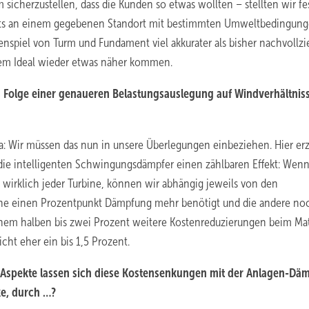
cherzustellen, dass die Kunden so etwas wollten – stellten wir fes
nts an einem gegebenen Standort mit bestimmten Umweltbedingun
enspiel von Turm und Fundament viel akkurater als bisher nachvollz
m Ideal wieder etwas näher kommen.
Folge einer genaueren Belastungsauslegung auf Windverhältniss
ja: Wir müssen das nun in unsere Überlegungen einbeziehen. Hier er
 die intelligenten Schwingungsdämpfer einen zählbaren Effekt: Wenn 
wirklich jeder Turbine, können wir abhängig jeweils von den
bine einen Prozentpunkt Dämpfung mehr benötigt und die andere no
nem halben bis zwei Prozent weitere Kostenreduzierungen beim Mat
cht eher ein bis 1,5 Prozent.
 Aspekte lassen sich diese Kostensenkungen mit der Anlagen-Dä
e, durch …?