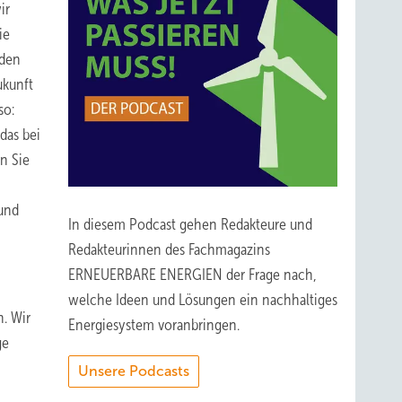
ir
ie
äden
ukunft
so:
das bei
n Sie
 und
In diesem Podcast gehen Redakteure und
Redakteurinnen des Fachmagazins
ERNEUERBARE ENERGIEN der Frage nach,
welche Ideen und Lösungen ein nachhaltiges
n. Wir
Energiesystem voranbringen.
ge
Unsere Podcasts