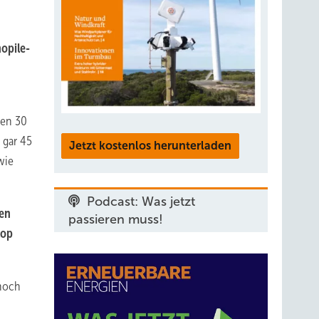
opile-
ten 30
 gar 45
Jetzt kostenlos herunterladen
wie
Podcast: Was jetzt
sen
passieren muss!
top
 noch