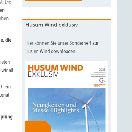
t: Die
gen
iehen
Husum Wind exklusiv
e, die
Hier können Sie unser Sonderheft zur
Husum Wind downloaden.
zielen
wir all
ch ein
erial
mpfung