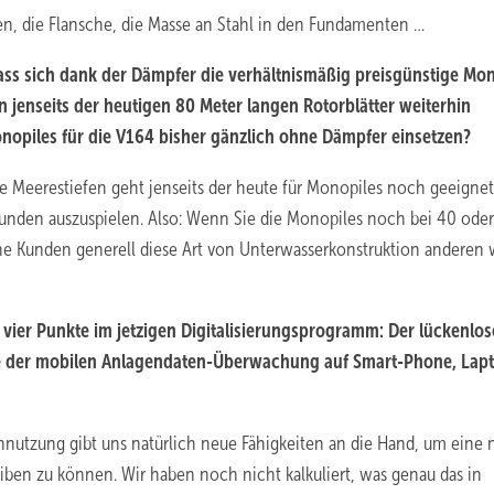
n, die Flansche, die Masse an Stahl in den Fundamenten …
ss sich dank der Dämpfer die verhältnismäßig preisgünstige Mon
enseits der heutigen 80 Meter langen Rotorblätter weiterhin
onopiles für die V164 bisher gänzlich ohne Dämpfer einsetzen?
ßere Meerestiefen geht jenseits der heute für Monopiles noch geeigne
 Kunden auszuspielen. Also: Wenn Sie die Monopiles noch bei 40 oder
che Kunden generell diese Art von Unterwasserkonstruktion anderen 
 vier Punkte im jetzigen Digitalisierungsprogramm: Der lückenlo
e der mobilen Anlagendaten-Überwachung auf Smart-Phone, Lap
ennutzung gibt uns natürlich neue Fähigkeiten an die Hand, um eine
ben zu können. Wir haben noch nicht kalkuliert, was genau das in