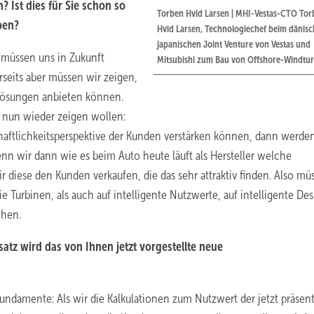
? Ist dies für Sie schon so
Torben Hvid Larsen | MHI-Vestas-CTO Tor
ben?
Hvid Larsen, Technologiechef beim dänisc
japanischen Joint Venture von Vestas und
ir müssen uns in Zukunft
Mitsubishi zum Bau von Offshore-Windtu
seits aber müssen wir zeigen,
Lösungen anbieten können.
 nun wieder zeigen wollen:
haftlichkeitsperspektive der Kunden verstärken können, dann werde
nn wir dann wie es beim Auto heute läuft als Hersteller welche
diese den Kunden verkaufen, die das sehr attraktiv finden. Also mü
 Turbinen, als auch auf intelligente Nutzwerte, auf intelligente Des
chen.
atz wird das von Ihnen jetzt vorgestellte neue
undamente: Als wir die Kalkulationen zum Nutzwert der jetzt präsent