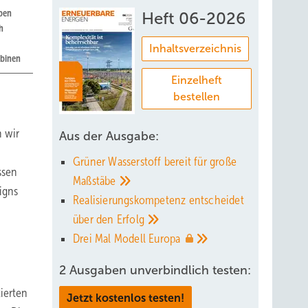
ben
Heft 06-2026
h
Inhaltsverzeichnis
rbinen
Einzelheft
bestellen
n wir
Aus der Ausgabe:
Grüner Wasserstoff bereit für große
ssen
Maßstäbe
igns
Realisierungskompetenz entscheidet
über den
Erfolg
Drei Mal Modell
Europa
2 Ausgaben unverbindlich testen:
ierten
Jetzt kostenlos testen!