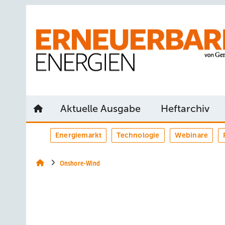
Springe
Springe
Springe
auf
auf
auf
Hauptinhalt
Hauptmenü
SiteSearch
Aktuelle Ausgabe
Heftarchiv
Energiemarkt
Technologie
Webinare
Onshore-Wind