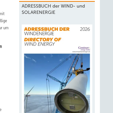
ADRESSBUCH der WIND- und
SOLARENERGIE
mit
äßige
nur um
en
e