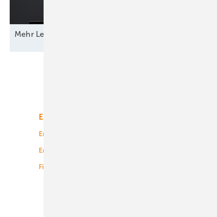
Mehr Leistung &
­Funktion
Unsere Themen
Energiemarkt
Technologie
Energierecht
Planung
Energiemärkte weltweit
Logistik
Finanzierung
Betrieb
Onshore-Wind
Offshore-Wind
Solar