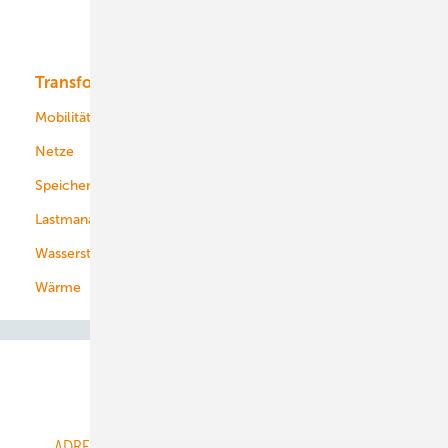
Bioenergie
Transformation
Energieversorger
Service
Mobilität
Kommunen
Netze
Stadtwerke
Speicher
Energiekonzerne
Lastmanagement
Wasserstoff
Wärme
Abo- & Leserservice
ADRESSBUCH der WIND- und SOLARENERGIE
AGB