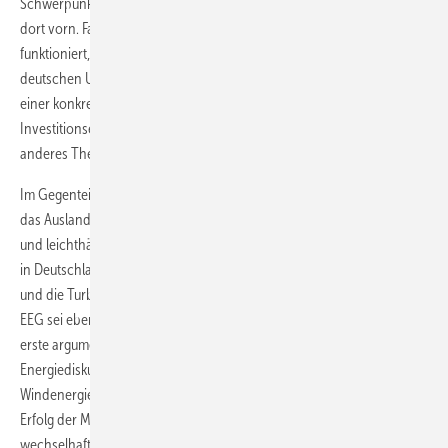
Schwerpunkt schon lange auf die Meereswindkraft gelegt und liegt
dort vorn. Fazit:
Wenn das Prinzip in Europa verteilter Fertigungsorte
funktioniert, ist das auch für die Arbeitsplätze und Umsätze der
deutschen Unternehmen gut. Dass da auch mal Unternehmen bis zu
einer konkreten Entscheidung über die neue Gestalt des EEG ihre
Investitionsentscheidungen für Deutschland zurückstellen, ist ein
anderes Thema.
Im Gegenteil birgt die Verknüpfung einer Standortentscheidung für
das Ausland mit der deutschen Politik sogar eine Gefahr. Willkürlich
und leichthändig ließe sich das Argument auch umdrehen: Da wurden
in Deutschland mit dem EEG bisher so viel Subventionen gezahlt –
und die Turbinenbauer schaffen die Arbeitsplätze im Ausland. Das
EEG sei eben nicht effektiv, ließe sich polemisieren. Es wäre nicht die
erste argumentatorische Piruette dieser Art im deutschen
Energiediskurs. Fast müsste man den deutschen
Windenergieverbänden den Rat geben, den Schritt von Siemens als
Erfolg der Meereswindkraft insgesamt zu loben, die trotz
wechselhafter Bedingungen in Europa weiter in die Zukunft investiert.