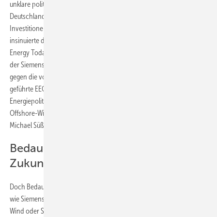
unklare politische Unterstützung des Offshore-Windenergieausbaus in
Deutschland. Diese Unklarheit rege die Branche zu großen
Investitionen außerhalb des führenden Energiewendelandes an,
insinuierte die Wochenzeitung. Die Energie-Wirtschaftsmagazin Bizz
Energy Today blies ins gleiche Horn. Beide stützten sich auf ein Zitat
der Siemens-Führung, das durchaus als wohlgemeinter Seitenhieb
gegen die von der Bundesregierung wenig investorenfreundlich
geführte EEG-Debatte interpretiert werden darf. „Die britische
Energiepolitik schafft klare Rahmenbedingungen zum Ausbau der
Offshore-Windenergie“, hatte der CEO für den Siemens-Energiesektor,
Michael Süß, zur Standortwahl kommentiert.
Bedauern nur bei unrealistischen
Zukunftswünschen
Doch Bedauern ist hier höchstens bei Marktteilnehmern angesagt, die
wie Siemens oder auch konkurrierende Offshore-Zulieferer à la Areva
Wind oder Senvion liebend gerne überall in Europa ein so gutes