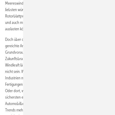
Meereswindgeschäft sehen würden, wie in Großbritannien. Am
liebsten würden sie dann wohl Turbinenfertigungen und
Rotorblattproduktionsstätten in gleich mehreren Ländern betreiben
und auch mit großen Auftragsvolumen aus allen Standortländern
auslasten können.
Doch über dieses aus der Siemens-Presseabteilung wohlmeinend
gereichte Argumentationsstöckchen zu springen hieße, eine
Grundvoraussetzung einer künftig wettbewerbsfähigen
Zukunftsbranche zu übersehen. Denn natürlich ist die moderne
Windkraft längst kein nationales Geschäft mehr und darf es auch
nicht sein. Wie in etablierten längst hochwettbewerbsfähigen
Industrien müssen die Unternehmen bekanntlich dort ihre
Fertigungen errichten, wo das Geschäft am meisten Potenzial hat.
Oder dort, wo die Fertigung logistisch sich am preisgünstigsten und
sichersten einbinden lässt. Das ist zum Beispiel auch in der
Automobilbranche oder im Maschinenbau so. Da zählen langfristige
Trends mehr als kurzfristige Motivationsschübe durch ein vielleicht