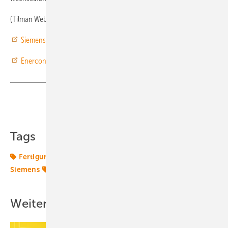
(Tilman Weber)
Siemens bestätigt Investition in britische Rotorblattfertigung
Enercon baut Rotorblattfabrik und Innovationszentrum
Teilen
Link kopieren
Tags
Fertigung
Großbritannien
Industrie
Offshore
Siemens
Windtechnik
onshore-wind
Weitere Inhalte