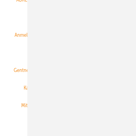
Alle Inhalte chronologisch
Anmelden
Anmeldung & Registrierung
Datenschutz
E-Paper
ERNEUERBARE ENERGIEN abonnieren
Gentner Energy Media
Gentner Verlag
Impressum
Karriere bei Gentner
Team
Mediaservice
Mitgliedschaften und Engagement
Newsletter
Privacy Manager
RSS-Feed