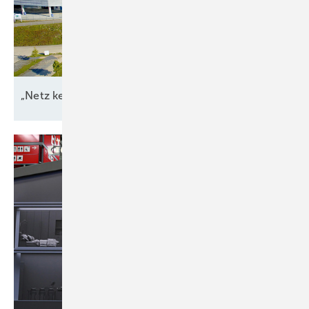
„Netz kein Engpass
mehr“