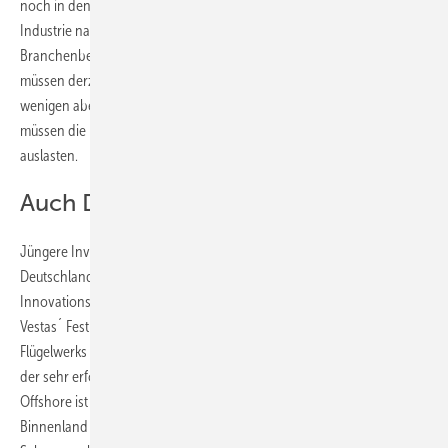
noch in den nächsten Monaten mit Bonbons für die Offshore-
Industrie nachgebesserte EEG-Novelle. Und Investoren sowie
Branchenberater verlangen ja auch genau dies: die Unternehmen
müssen derzeit Überkapazitäten abbauen und sich auf Fertigungen in
wenigen aber dafür den richtigen Kernmärkten konzentrieren. So
müssen die Unternehmen künftig ihre Fabriken kosteneffizient
auslasten.
Auch Deutschland profitiert
Jüngere Investitionen in deutsche Standorte zeigen, dass es auch
Deutschland nutzt: Enercons Bau eines neuen Flügelwerks sowie eines
Innovationszentrums für Forschung amp; Entwicklung in Aurich oder
Vestas´ Festlegung von vor zwei Jahren auf den Ausbau des
Flügelwerks im sächsischen Lauchhammer für den Bau der Rotorflügel
der sehr erfolgreichen Binnenlandanlage V112. Denn anders als bei
Offshore ist Deutschland beim Ausbau im windschwachen
Binnenland weltweit führend. Offshore hat Großbritannien den