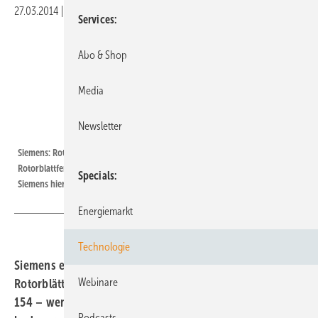
27.03.2014
|
Druckvorschau
Services
Abo & Shop
Media
Newsletter
Grafik: Siemens
Siemens: Rotorblattfertigung im britischen Hull ab 2016 | Siemens:
Rotorblattfertigung im britischen Hull ab 2016. Die Vollauslastung möchte
Specials
Siemens hier schon 2017 erreichen.
Energiemarkt
Technologie
Siemens errichtet eine Fabrik für die 75 Meter langen
Webinare
Rotorblätter der neuen Riesen-Offshore-Anlage SWT-6.0-
154 – wenig überraschend – in Großbritannien. Soll man
Podcasts