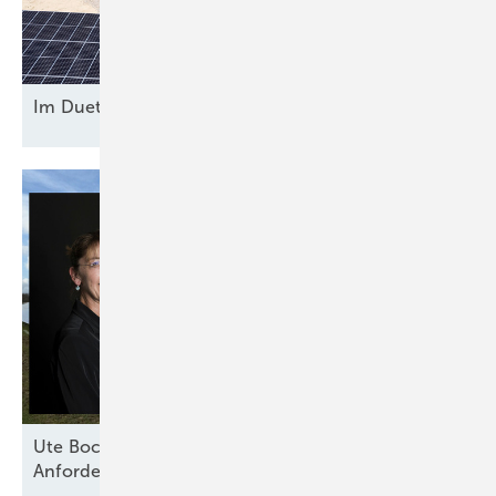
Im Duett am
Netz
Ute Bock von Baywa RE: „Versicherer haben klare
Anforderungen an technische
Standards“