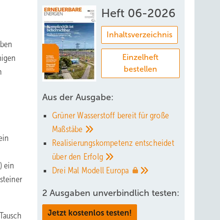
Heft 06-2026
Inhaltsverzeichnis
rben
migen
Einzelheft
bestellen
n
Aus der Ausgabe:
Grüner Wasserstoff bereit für große
Maßstäbe
ein
Realisierungskompetenz entscheidet
über den
Erfolg
) ein
Drei Mal Modell
Europa
steiner
2 Ausgaben unverbindlich testen:
Jetzt kostenlos testen!
 Tausch