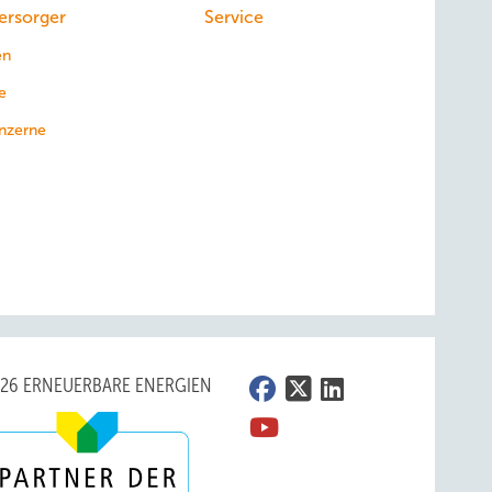
ersorger
Service
en
e
nzerne
026 ERNEUERBARE ENERGIEN