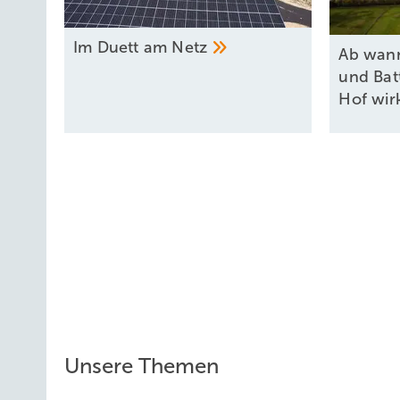
Im Duett am
Netz
Ab wann
und Bat
Hof
wir
Unsere Themen