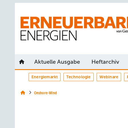
Springe
Springe
Springe
auf
auf
auf
Hauptinhalt
Hauptmenü
SiteSearch
Aktuelle Ausgabe
Heftarchiv
Energiemarkt
Technologie
Webinare
Onshore-Wind