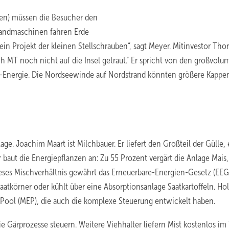
ten) müssen die Besucher den
Landmaschinen fahren Erde
ein Projekt der kleinen Stellschrauben“, sagt Meyer. Mitinvestor Tho
ch MT noch nicht auf die Insel getraut.“ Er spricht von den großvolu
-Energie. Die Nordseewinde auf Nordstrand könnten größere Kappe
age. Joachim Maart ist Milchbauer. Er liefert den Großteil der Gülle, 
 baut die Energiepflanzen an: Zu 55 Prozent vergärt die Anlage Mais,
ses Mischverhältnis gewährt das Erneuerbare-Energien-Gesetz (EEG
tkörner oder kühlt über eine Absorptionsanlage Saatkartoffeln. Hol
 Pool (MEP), die auch die komplexe Steuerung entwickelt haben.
die Gärprozesse steuern. Weitere Viehhalter liefern Mist kostenlos im