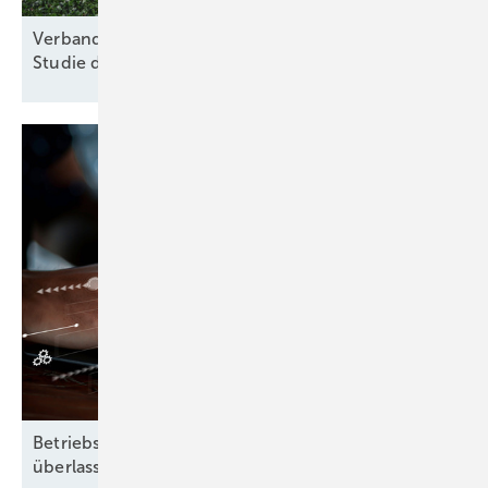
Verband für nachhaltige Agri-PV kritisiert Kosten-
Studie des
Thünen-Instituts
Betriebsführung heißt: Nichts dem Zufall
überlassen