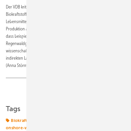
Der VDB kritisiert zudem, dass ausschließlich die Herstellung von
Biokraftstoffen strengen Kontrollen unterläge, während bei
Lebensmitteln keine Kriterien zur Zertifizierung für eine nachhaltige
Produktion angelegt würden. Dadurch könne sichergestellt werden,
dass beispielsweise auch die Rinderzucht in Brasilien nicht in
Regenwaldgebiete ausweichen dürfe. Eine ausgearbeitete,
wissenschaftliche Stellungnahme durch die Biokraftstoffindustrie zu
indirekten Landnutzungsänderungen sei darüber hinaus in Arbeit.
(Anna Störmer)
Teilen
Link kopieren
Tags
Biokraftstoff
Biokraftstoffe
E10
Greenpeace
onshore-wind