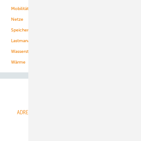
Mobilität
Kommunen
Netze
Stadtwerke
Speicher
Energiekonzerne
Lastmanagement
Wasserstoff
Wärme
Abo- & Leserservice
ADRESSBUCH der WIND- und SOLARENERGIE
AGB
Alle Inhalte chronologisch
Anmelden