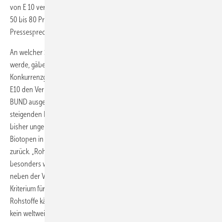
von E 10 versuchten allerdings noch weitaus effizienter zu sein und
50 bis 80 Prozent klimaschädliche Gase einzusparen, sagt der
Pressesprecher des VDB Frank Brühning.
An welcher Stelle im Herstellungsprozess wie viel CO2 eingespart
werde, gäben die Produzenten darüber hinaus aus
Konkurrenzgründen ungern Preis. Doch erhöhe die Beimischung von
E10 den Verbrauch nur geringfügig um 1,5 bis 2 Prozent. Die vom
BUND ausgesprochene Befürchtung, die Einführung von E10 führe zu
steigenden Importen und somit auch zum Anbau von Rohstoffen auf
bisher ungenutzten Flächen, wie Regenwäldern und wertvollen
Biotopen in den Ursprungsländern, weist der VDB in diesem Rahmen
zurück. „Rohstoffe für Biokraftstoffe dürfen gesetzlich nicht von
besonders wertvollen Flächen kommen“, erläutert Brühning. Dies sei
neben der Vorgabe, Treibhausgase einzusparen, ein weiteres
Kriterium für zertifizierte Biotreibstoffe und deren CO2-Bilanz.
Rohstoffe kämen ohnehin fast ausschließlich aus Deutschland, da es
kein weltweites Nachweissystem gebe.