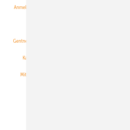
Anmeldung & Registrierung
Datenschutz
E-Paper
ERNEUERBARE ENERGIEN abonnieren
Gentner Energy Media
Gentner Verlag
Impressum
Karriere bei Gentner
Team
Mediaservice
Mitgliedschaften und Engagement
Newsletter
Privacy Manager
RSS-Feed
Veranstaltungen / Webinare
© 2026 ERNEUERBARE ENERGIEN