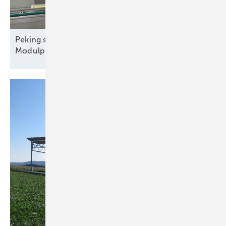
Peking streicht Exportrabatte – steigen die
Modulpreise?