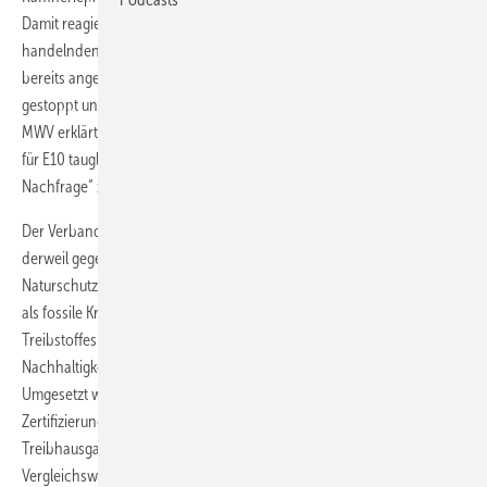
Damit reagierte die Organisation der Treibstoff produzierenden und
handelnden Unternehmen in Deutschland auf Medienberichte, die
bereits angelaufene Einführung des neuen Biokraftstoffs werde
gestoppt und nicht mehr auf weitere Tankstellen ausgedehnt. Der
MWV erklärte, über 90 Prozent aller Fahrzeuge in Deutschland seien
für E10 tauglich, die Autofahrer würden aber eine „dramatisch geringe
Nachfrage“ zeigen. Hier gelte es die Produktion von E10 anzupassen.
Der Verband der Deutschen Biokraftstoffindustrie (VDB) wehrt sich
derweil gegen den jüngsten Einwand des Bundes für Umwelt und
Naturschutz (BUND), Ethanol besitze eine schlechtere Umweltbilanz
als fossile Kraftstoffe. In der Debatte um den CO2-Ausstoß des
Treibstoffes beruft sich der VDB auf die seit 1. Januar 2011 gültige
Nachhaltigkeitsverordnung (Biokraft-NachV) für Biokraftstoffe.
Umgesetzt werden die gesetzlichen Vorgaben durch ein
Zertifizierungssystem für Biotreibstoffe. Laut Verordnung muss der
Treibhausgasausstoß mindestens 35 Prozent unter dem
Vergleichswert für konventionelles Benzin liegen. Deutsche Hersteller