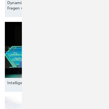
Dy namischer Ausbau trotz Engpass und offener
Fragen
Intel ligente
Datensicherheit