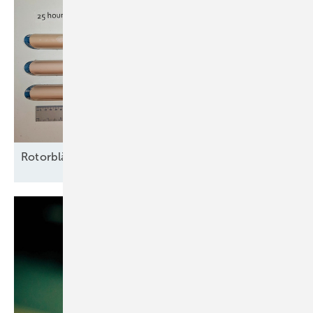
Rotorblätter nachhaltig vor Erosion
schützen