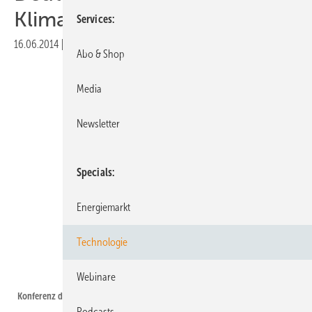
Klimaschutz?
Services
16.06.2014
|
Druckvorschau
Abo & Shop
Media
Newsletter
Specials
Energiemarkt
Technologie
Foto: Green Climate Funds
Webinare
Konferenz des Green Climate Funds im Mai.
Podcasts