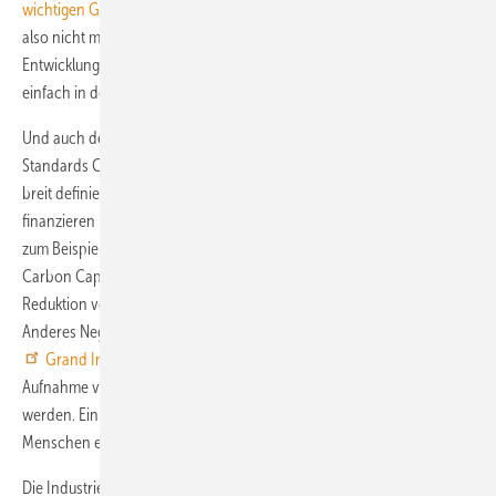
wichtigen Green Climate Fund
(GCF) vor. Noch hat sich Deutschland
also nicht mit Ruhm bekleckert. In vielen Fällen wurden Gelder für die
Entwicklungshilfe, die zuvor in Klimamaßnahmen geflossen sind,
einfach in den GCF umgelenkt.
Und auch der Fonds selbst weist noch erhebliche Mängel auf. Global
Standards Coordinator Zachary Hurwitz bemängelt den GCF, er sei so
breit definiert, dass die Staaten unter diese Titel alles Mögliche
finanzieren können: "The good, the bad and the ugly." Darunter laufe
zum Beispiel ein Kohlekraftwerk wie in
Tata Mundra
, das eine
Carbon Capture and Storage Technologie einsetzt. "Das ist keine
Reduktion von Emissionen, sondern sie woanders hin zu bringen."
Anderes Negativ-Beispiel für Hurwitz: Der südafrikanische Staudamm
Grand Inga Complex
. Die Aufstauung des Wassers verhindert die
Aufnahme von Kohlenstoff über Sedimente, die sonst transportiert
werden. Einmal davon abgesehen, dass der Staudamm für die
Menschen ein Problem bedeutet.
Die Industrieländer hatten 2010 beim Klimagipfel in Kopenhagen