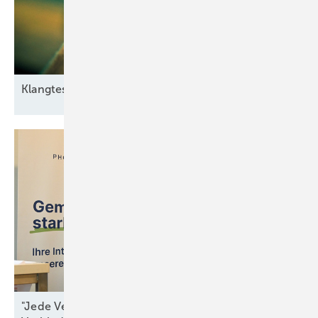
Klangtest im
Windpark
"Jede Verzögerung ist ein Beitrag zur