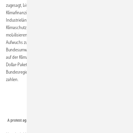
zugesagt, bis 2020 ihr Engagement bei der internationalen
Klimafinanzierung deutlich zu erhöhen. Gemeinsam wollen die
Industrieländer dann jährlich 100 Milliarden US-Dollar für
Klimaschutzmaßnahmen aus öffentlichen und privaten Mitteln
mobilisieren. Dafür ist es auch erforderlich, einen kontinuierlichen
Aufwuchs zu diesem Ziel bis 2020 darzustellen. Ex-
Bundesumweltminister Peter Altmaier hat den Beitrag Deutschlands
auf der Klimakonferenz in Warschau 2013 an dem 100-Milliarden-
Dollar-Paket konkretisiert. Jährlich etwa drei Milliarden Euro wollte die
Bundesregierung demnach für den globalen Klimaschutz ab 2020
zahlen.
International Rivers
A protest against the unreasonable use of climate protection funds.