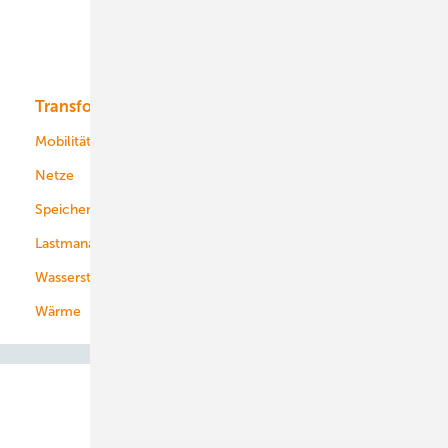
Solar
Bioenergie
Transformation
Energieversorger
Service
Mobilität
Kommunen
Netze
Stadtwerke
Speicher
Energiekonzerne
Lastmanagement
Wasserstoff
Wärme
Abo- & Leserservice