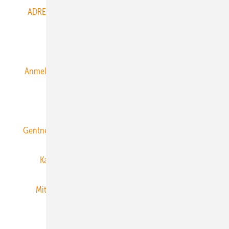
ADRESSBUCH der WIND- und SOLARENERGIE
AGB
Alle Inhalte chronologisch
Anmelden
Anmeldung & Registrierung
Datenschutz
E-Paper
ERNEUERBARE ENERGIEN abonnieren
Gentner Energy Media
Gentner Verlag
Impressum
Karriere bei Gentner
Team
Mediaservice
Mitgliedschaften und Engagement
Newsletter
Privacy Manager
RSS-Feed