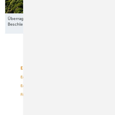
Überragendes öffentliches Interesse:
Beschleunigung ohne
Freifahrtschein
Unsere Themen
Energiemarkt
Technologie
Energierecht
Planung
Energiemärkte weltweit
Logistik
Finanzierung
Betrieb
Onshore-Wind
Offshore-Wind