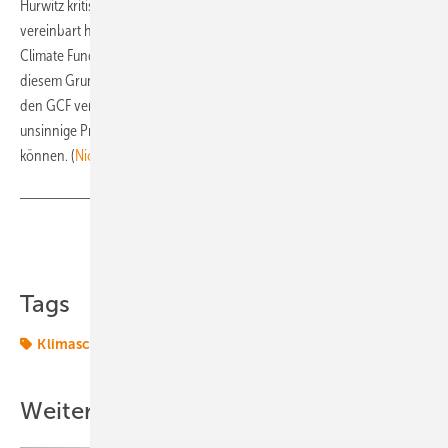
Hurwitz kritisiert, dass die Vereinten Nationen bisher nicht mehr
vereinbart haben als Bedingung für die Aufnahme in den Green
Climate Fund, dass die reduzierte Menge CO2 festgestellt wird. Aus
diesem Grund haben
300 Umwelt- und Bürgergruppen
Ende Mai
den GCF verpflichtet, eine Ausschlussliste zu erarbeiten. Sodass
unsinnige Projekte dort nicht länger vom Klimafonds profitieren
können. (
Nicole Weinhold
)
Teilen
Link kopieren
Tags
Klimaschutz
Windtechnik
onshore-wind
Weitere Inhalte