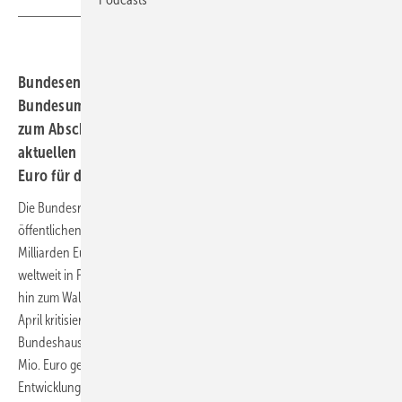
Bundesentwicklungsminister Gerd Müller und
Bundesumweltministerin Barbara Hendricks verwiesen
zum Abschluss der UN-Klimagespräche in Bonn auf die
aktuellen Haushaltsplanungen für 2014, wo 50 Millionen
Euro für den Klimaschutz vorgesehen sind. Reicht das?
Die Bundesregierung hatte laut Bundesumweltministerium 2013
öffentlichen Mittel für internationale Klimafinanzierung von 1,8
Milliarden Euro zur Verfügung gestellt. 90 Prozent der Mittel flossen
weltweit in Projekten von der Förderung erneuerbarer Energien bis
hin zum Waldbrandschutz. Das klingt gut und schön. Doch noch im
April kritisierte Oxfam: Der Entwurf der Bundesregierung für den
Bundeshaushalt 2014 verankerte Kürzungenin Höhe von240-440
Mio. Euro gegenüber 2013 bei den Klima-Hilfen für die
Entwicklungsländer und sieht außerdem
keine Mittel für den