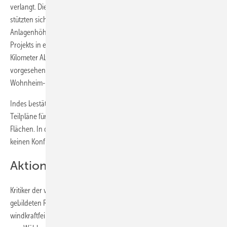
verlangt. Die offiziellen Einwände gegen den Regionalplanentwurf
stützten sich auf unterschiedlichste Begründungen, die von zu hohen
Anlagenhöhen bis zur Gefährdung eines Behindertenwohnheim-
Projekts in einem Dorf reichten: Die Anlagen müssten mindestens drei
Kilometer Abstand von der Siedlungsgrenze halten, nicht aber wie
vorgesehen nur 1.000 Meter, lautete die Forderung von Seiten der
Wohnheim-Projektierer.
Indes bestätigte das Infrastrukturministerium ausdrücklich die
Teilpläne für Freiraumgestaltung und kulturhistorisch bedeutsame
Flächen. In diesen entdeckten die Experten in Potsdam offenbar
keinen Konflikt mit der Ausweisung von Windkrafteignungsflächen.
Aktionismus vor der Landtagswahl
Kritiker der von einer sogenannten rot-roten Landtagskoalition
gebildeten Regierung werfen dieser vor, sie wolle mit
windkraftfeindlichen Entscheidungen zu erwartende Abwanderungen