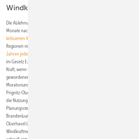
Windkraftmoratorium droht
Die Ablehnung von Seiten der Landesregierung erfolgte rund drei
Monate nach der Verabschiedung eines von der Windbranche
heftig
kritisierten Windkraftmoratoriums
durch den Landtag, das in
Regionen mit ungültigen Regionalplänen
für eine Dauer von zwei
Jahren jede weitere Anlagenerrichtung grundsätzlich verbietet
(siehe
im Gesetz § 2c "Planungssicherung"). Das Moratorium tritt dann in
Kraft, wenn eine regionale Planungsregion mit einem ungültig
gewordenen Windkraft-Eignungsflächenkonzept die Gültigkeit des
Moratoriums für ihre Region beschließt. Die Planungsversammlung
Prignitz-Oberhavel hatte im April bereits beschlossen, dass sie sich
die Nutzung des Moratoriums offen halten will. Sobald die
Planungsstelle diesen Beschluss im Amtsblatt des Landes
Brandenburg veröffentlichen würde, würde damit mit Prignitz
Oberhavel bereits die zweite von fünf Planungsregionen ein
Windkraftmoratorium erhalten. Nun will die Planungsgemeinschaft