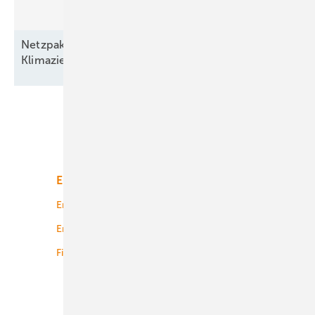
Netzpaket und EEG bremsen den Ausbau –
Klimaziele und hunderttausende Jobs
bedroht!
Unsere Themen
Energiemarkt
Technologie
Energierecht
Planung
Energiemärkte weltweit
Logistik
Finanzierung
Betrieb
Onshore-Wind
Offshore-Wind