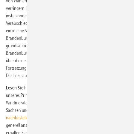
von Wählern der Regierungsparteien zur rechten Partei AFD
verringern. Die AFD bestreitet ihren Wahlkampf mit Parolen
insbesondere gegen Ausländer und gegen Windkraft. Schon die
Verabschiedung der Moratoriumsregelung von Ende April reihte sich
ein in eine Serie für die Windkraft nachteiliger Gesetzesinitiativen aus
Brandenburg wie zum Beispiel auch die Beendigung einer
grundsätzlichen
Priviliegierung von Windparkbauvorhaben
. Die
Brandenburger stimmen wie die Bürger in Sachsen am 1. September
über die neue Zusammensetzung des Landtags und damit über die
Fortsetzung oder Beendigung der Potsdamer Regierung von SPD und
Die Linke ab.
Lesen Sie
hierzu auch in unserer aktuellen Juli-Ausgabe 5/2019
unseres Print-Magazins die Analyse zum Brandenburger
Windmoratorium und zu den Landtagswahlen in Brandenburg,
Sachsen und Thüringen. Sie können bestimmte Hefte wie dieses
nachbestellen
, falls Sie kein
Abonnement
besitzen. Falls Sie sich
generell ansonsten einen Eindruck von unserem Heft machen wollen,
erhalten Sie hier ein
kostenloses Probeheft
unserer nächsten