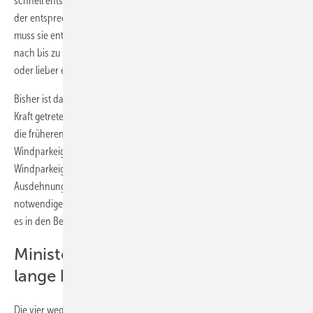
schnell entscheiden, ob sie das Moratorium mit der Veröffentlichung
der entsprechenden Regelung in Kraft setzen möchte. Außerdem
muss sie entscheiden, ob sie den Teilplan „Freiraum und Windenergie“
nach bis zu sechs Jahren Planungszeit erneut überarbeiten möchte
oder lieber eine neue Planung ausarbeiten und vorlegen will.
Bisher ist das Moratorium schon in der Region Havelland-Fläming in
Kraft getreten. In beiden nun betroffenen Regionen hatten Gerichte
die früheren Regionalplanungen aufgrund ihrer
Windparkeignungsflächen gekippt – indem sie deren
Windparkeignungsgebiete für ungültig erklärt hatten. Für die
Ausdehnung und Auswahl dieser Gebiete lasse der Teilplan die
notwendigen einheitlichen nachvollziehbare Kriterien vermissen, hieß
es in den Begründungen.
Ministerium zögerte Entscheidung
lange hinaus
Die vier wegen nahe gelegener Seeadler- und