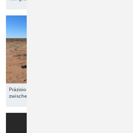
Präzision und Komplexität: Windgutachten
zwischen Klimawandel und
Windklau