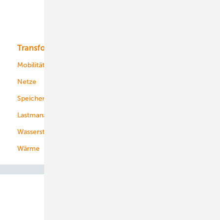
Solar
Bioenergie
Transformation
Energieversorger
Service
Mobilität
Kommunen
Netze
Stadtwerke
Speicher
Energiekonzerne
Lastmanagement
Wasserstoff
Wärme
Abo- & Leserservice