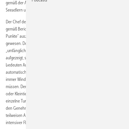
gemäß der Ablehnungsbegründung aus Potsdam den Schutz von
Seeadlern und Schwarzstörchen nicht ausreichend gewährleisten.
Der Chef der Regionalen Planungsstelle, Ansgar Kuschel, zeigte sich
gemäß Berichten lokaler Medien überrascht. Dass „problematische
Punkte“ auszumachen seien, sei den regionalen Planern zwar klar
gewesen. Doch habe die Planungsstelle zu diesen Punkten bereits
„umfänglich“ Stellung bezogen und „einen guten Lösungsweg“
aufgezeigt, sagte Kuschel der Märkischen Oderzeitung. Tatsächlich
bedeuten Ausweisungen von Regionalplan-Eignungsgebieten nicht
automatisch, dass in diesen Eignungsgebieten auch überall und
immer Windturbinen eine unbegrenzte Baugenehmigung erhalten
müssen. Denn abhängig von sich verändernden Brut- und Insekten-
oder Kleintierjagdgebieten der Vögel sind Ablehnungen gegen
einzelne Turbinen weiterhin möglich – oder Nebenbestimmungen in
den Genehmigungsbescheiden, die einen reduzierten Betrieb mit
teilweisen Abschaltungen der Windturbinen während besonders
intensiver Flugzeiten verlangen.