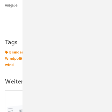
Ausgabe.
Teilen
Link kopieren
Tags
Brandenburg
Moratorium
Windenergie
Windpolitik
Windrecht
Windtechnik
onshore-
wind
Weitere Inhalte