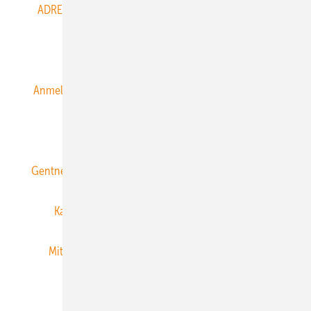
ADRESSBUCH der WIND- und SOLARENERGIE
AGB
Alle Inhalte chronologisch
Anmelden
Anmeldung & Registrierung
Datenschutz
E-Paper
ERNEUERBARE ENERGIEN abonnieren
Gentner Energy Media
Gentner Verlag
Impressum
Karriere bei Gentner
Team
Mediaservice
Mitgliedschaften und Engagement
Newsletter
Privacy Manager
RSS-Feed