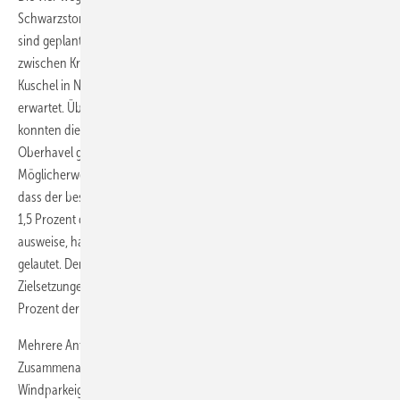
Schwarzstorchbestände durch das Ministerium abgelehnten Gebiete
sind geplante Eignungsflächen bei Perleberg, Wittstock, Gransee und
zwischen Kremmen und Löwenberg. Schon für März hatte Chefplaner
Kuschel in Neuruppin ursprünglich die Entscheidung aus Potsdam
erwartet. Über die Gründe für die langwierige Entscheidungsfindung
konnten die Regionalplaner nur rätseln. Die Region Prignitz-
Oberhavel gehört zu den windreichsten Regionen im Bundesland.
Möglicherweise könnte von Regierungsseite her moniert werden,
dass der beschlossene Regionalplanentwurf nur eine Ausweisung von
1,5 Prozent der Fläche in dem Bezirk für die Windkraftnutzung
ausweise, hatte eine Überlegung auf Seiten der Planer in Neuruppin
gelautet. Denn das Land verlangt eigentlich in seinen langfristigen
Zielsetzungen für die Energiewende eine Ausweisung von zwei
Prozent der Fläche Brandenburgs.
Mehrere Anti-Windkraft-Bürgerinitiativen hatten gut vernetzt und in
Zusammenarbeit mit weiteren lokalen Akteuren massiv gegen die
Windparkeignungsflächen Front gemacht oder Flächenreduzierungen