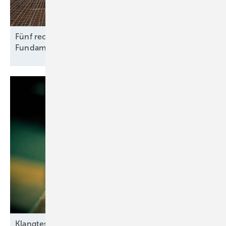
Fünf rechtliche Fallstricke beim Rückbau von
Fundamenten
Klangtest im
Windpark