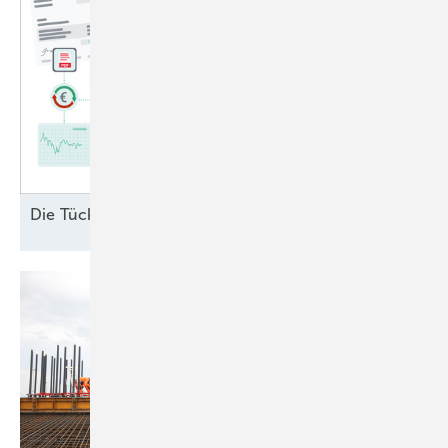
Di e Tücken des § 6
EEG