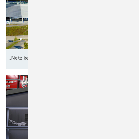
„Netz kein Engpass
mehr“