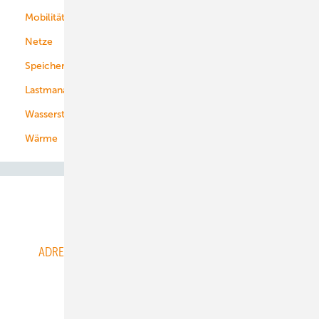
Mobilität
Kommunen
Netze
Stadtwerke
Speicher
Energiekonzerne
Lastmanagement
Wasserstoff
Wärme
Abo- & Leserservice
ADRESSBUCH der WIND- und SOLARENERGIE
AGB
Alle Inhalte chronologisch
Anmelden