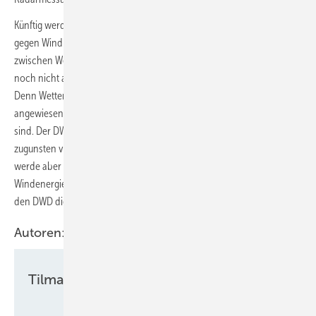
Künftig werde der DWD nur noch im Umkreis von fünf Kilometern
gegen Windparkplanungen ihre Rechtsmittel einlegen. Der Konflikt
zwischen Wetterbeobachtung und Windkraftnutzung dürfte damit
noch nicht ausgeräumt sein, wie auch der DWD-Präsident analysiert.
Denn Wetterradare sind auf hindernisfreie und abgelegene Standorte
angewiesen, die auch für Windenergieprojektierungen interessant
sind. Der DWD werde bereits ein, auch einzelne Wetterradare
zugunsten von Windparks an andere Standorte umzusetzen. Dies
werde aber erst geschehen können, wenn die künftigen
Windenergienutzungsgebiete ausgewiesen sind. Dann erst bestehe für
den DWD die notwendige Planungssicherheit.
Autoren:
Tilman Weber