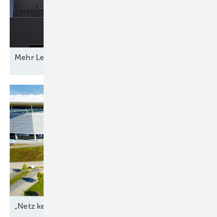
Mehr Leistung &
­Funktion
„Netz kein Engpass
mehr“