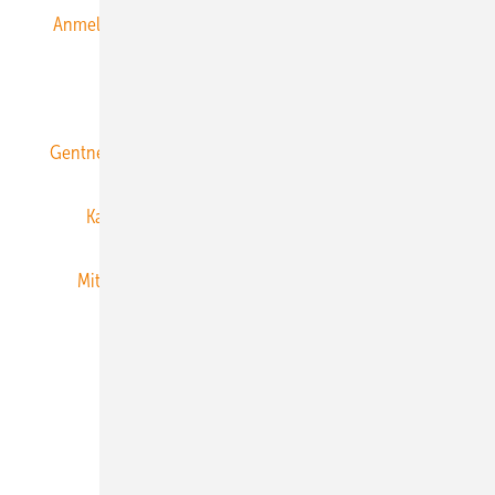
Anmeldung & Registrierung
Datenschutz
E-Paper
ERNEUERBARE ENERGIEN abonnieren
Gentner Energy Media
Gentner Verlag
Impressum
Karriere bei Gentner
Team
Mediaservice
Mitgliedschaften und Engagement
Newsletter
Privacy Manager
RSS-Feed
Veranstaltungen / Webinare
© 2026 ERNEUERBARE ENERGIEN