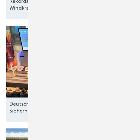
Rekordausbau mit zehn aufgehenden Sternen am
Windkraftfirmament
Deutsche Meereswindkraft-Branche fordert
Sicherheit ohne
Förderabhängigkeit