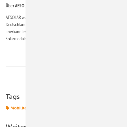
Über AESOLAR
AESOLAR wurde 2003 gegründet und hat seinen Hauptsitz in
Deutschland. Heute zählt das Unternehmen zu den weltweit
anerkannten Photovoltaik-Herstellern und liefert hocheffiziente
Solarmodule in über 100 Länder.
Mehr über AESOLAR erfahren
Teilen
Link kopieren
Tags
Mobilität
Solar
Transformation
Weitere Inhalte