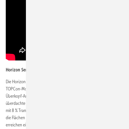
Horizon Serie – Zuverlässige Solartechnik für Carports
Die Horizon-Serie umfasst besonders robuste bifaziale Glas-Glas-
TOPCon-Module mit 108 Halbzellen. Sie sind für unterschiedlichste
Überkopf-Anwendungen wie Carports, Solarüberdachungen oder
überdachte Gehwege konzipiert. Das elegante voll-schwarze Design
mit 8 % Transparenz lässt Tageslicht hindurch und sorgt dafür, dass
die Flächen darunter sicher beleuchtet bleiben. Die Horizon-Module
erreichen eine Effizienz von bis zu 22,31 % und eine Leistung von bis