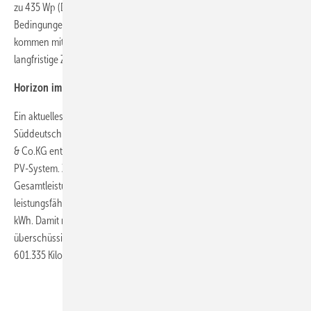
zu 435 Wp (DACH-Region). Sie sind für den Einsatz unter extremen
Bedingungen ausgelegt, verfügen über Hagelwiderstandsklasse 4 und
kommen mit einer Produktgarantie von bis zu 30 Jahren, was
langfristige Zuverlässigkeit und Leistung sicherstellt.
Horizon im Einsatz
Ein aktuelles Referenzprojekt ist die Therme Bad Wörishofen in
Süddeutschland. Gemeinsam mit dem Partner Timeless Planet GmbH
& Co.KG entsteht dort ein innovatives Carport-Dach mit integriertem
PV-System. Zum Einsatz kommen AESOLARs Horizon-Module mit einer
Gesamtleistung von 1.341,6 kWp. Ergänzt wird die Anlage durch eine
leistungsfähige Batteriespeicherung mit einer Kapazität von 3.864
kWh. Damit maximiert die Therme ihren Eigenverbrauch, speist
überschüssige Energie effizient ins Netz ein und spart jährlich rund
601.335 Kilogramm CO₂.
Mehr über HORIZON erfahren