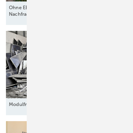
Ohne EEG-Vergütung: Studie sieht sinkende
Nachfrage nach kleinen solaren
Dachanlagen
Modulfriedhof für
Rohstoffe