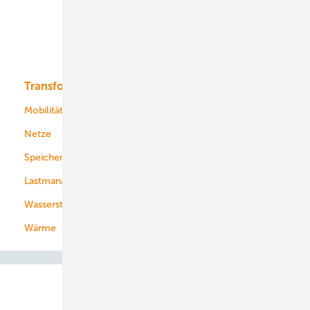
Offshore-Wind
Solar
Bioenergie
Transformation
Energieversorger
Service
Mobilität
Kommunen
Netze
Stadtwerke
Speicher
Energiekonzerne
Lastmanagement
Wasserstoff
Wärme
Abo- & Leserservice