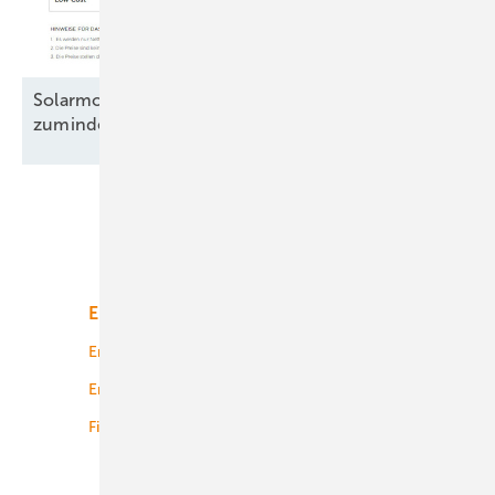
Solarmodule: Preisanstieg legt Pause ein –
zumindest
teilweise
Unsere Themen
Energiemarkt
Technologie
Energierecht
Planung
Energiemärkte weltweit
Logistik
Finanzierung
Betrieb
Onshore-Wind