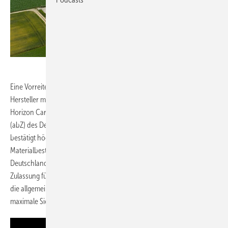
Timeless Planet GmbH & Co.KG
Eine Vorreiterrolle übernimmt dabei AESOLAR. Als einziger PV-Modul-
Hersteller mit Hauptsitz in Europa verfügt das Unternehmen für seine
Horizon Carport-Module über eine Zulassung als Überkopfmodul
(abZ) des Deutschen Instituts für Bautechnik (DIBt). Dieses Gütesiegel
bestätigt höchste Standards in Tragfähigkeit, Brandschutz,
Materialbeständigkeit und Langzeitleistung. Da PV-Module in
Deutschland als „nicht geregelte Bauprodukte“ gelten, ist eine DIBt-
Zulassung für tragende oder Überkopf-Anwendungen unerlässlich –
die allgemeine bauliche Zulassung (abZ) gilt hier als Maßstab für
maximale Sicherheit und Konformität.