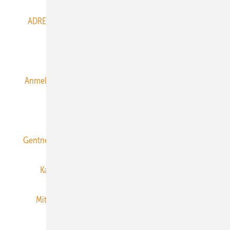
ADRESSBUCH der WIND- und SOLARENERGIE
AGB
Alle Inhalte chronologisch
Anmelden
Anmeldung & Registrierung
Datenschutz
E-Paper
ERNEUERBARE ENERGIEN abonnieren
Gentner Energy Media
Gentner Verlag
Impressum
Karriere bei Gentner
Team
Mediaservice
Mitgliedschaften und Engagement
Newsletter
Privacy Manager
RSS-Feed