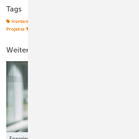
Tags
Hürden
Juwi
Lieferketten
Photovoltaik
Projekte
Solar
Solarparks
Weitere Inhalte
Energiewende-Monitoring: Der Kampf um die