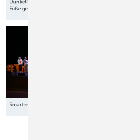
Dunkelflaute-Debatte gehört vom Kopf auf die
Füße
gestellt
Smarter E Awards – die Gewinner stehen
fest