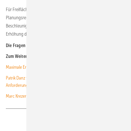
Für Freiflächenphotovoltaikanlagen müssen Hemmnisse im
Planungsrecht behoben werden, um so eine nennenswerte
Beschleunigung in den Genehmigungsverfahren und eine
Erhöhung der genehmigten Projekte zu erreichen.
Die Fragen stellte Sven Ullrich
Zum Weiterlesen:
M aximale Erträge durch cleveres Reinigen
Patrik Danz von IBC Solar: „Die Hürden liegen in bürokratischen
Anforderungen“
Marc Krezer von Baywa RE: „Wir benötigen mehr Flächen“
Teilen
Link kopieren