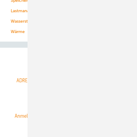
Speicher
Energiekonzerne
Lastmanagement
Wasserstoff
Wärme
Abo- & Leserservice
ADRESSBUCH der WIND- und SOLARENERGIE
AGB
Alle Inhalte chronologisch
Anmelden
Anmeldung & Registrierung
Datenschutz
E-Paper
ERNEUERBARE ENERGIEN abonnieren