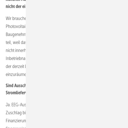
nicht der einzige Grund?
Wir brauchen mehr Baugenehmigungen für
Photovoltaikfreiflächenanlagen. Ohne eine in Aussicht stehende
Baugenehmigung nimmt niemand mehr an einer Ausschreibung
teil, weil das Risiko des Verlustes der Bietbürgschaft besteht, wenn
nicht innerhalb von 18 beziehungsweise 24 Monaten die
Inbetriebnahme erfolgt. Gegebenenlfass könnte helfen, aufgrund
der derzeit langen Lieferzeiten den Betreibern mehr Zeit
einzuräumen, die Photovoltaikprojekte zu realisieren.
Sind Ausschreibungen angesichts eines wachsenden Marktes an
Stromlieferverträgen (PPA) überhaupt noch zeitgemäß?
Ja. EEG-Ausschreibungen sind weiterhin erforderlich. Der EEG-
Zuschlag bietet ein Höchstmaß an finanzieller Sicherheit für die
Finanzierung der Freiflächenphotovoltaikanlagen, da die