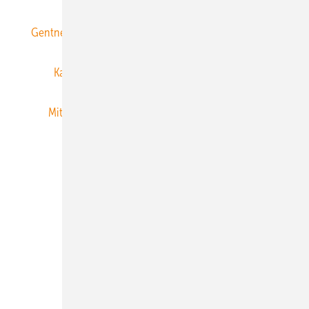
Gentner Energy Media
Gentner Verlag
Impressum
Karriere bei Gentner
Team
Mediaservice
Mitgliedschaften und Engagement
Newsletter
Privacy Manager
RSS-Feed
Veranstaltungen / Webinare
© 2026 ERNEUERBARE ENERGIEN