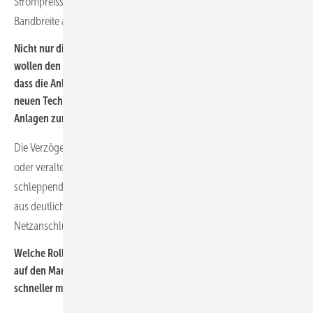
Strompreisszenarien in der Zukunft naturgemäß eine sehr große
Bandbreite aufweisen.
Nicht nur die Bundesregierung, sondern auch andere Länder
wollen den Ausbau der Photovoltaik beschleunigen. Hier heißt es,
dass die Anlagen schneller aufgebaut werden müssen. Welche
neuen Technologien kommen bei Planung und Umsetzung der
Anlagen zum Einsatz, um schneller zu werden?
Die Verzögerungen beim Aufbau resultieren weniger aus fehlenden
oder veralteten Technologien. Die Verzögerungen resultieren aus
schleppenden Bauleitplan- und Baugenehmigungsverfahren und
aus deutlich verlängerten Lieferzeiten insbesondere für
Netzanschlusskomponenten.
Welche Rolle spielen dabei die größeren Module, die die Hersteller
auf den Markt gebracht haben – sind diese eine Lösung, um
schneller mehr Leistung auf die Fläche zu bekommen?