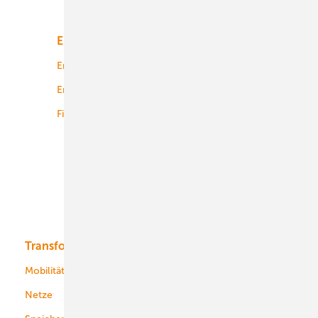
Unsere Themen
Energiemarkt
Technologie
Energierecht
Planung
Energiemärkte weltweit
Logistik
Finanzierung
Betrieb
Onshore-Wind
Offshore-Wind
Solar
Bioenergie
Transformation
Energieversorger
Service
Mobilität
Kommunen
Netze
Stadtwerke