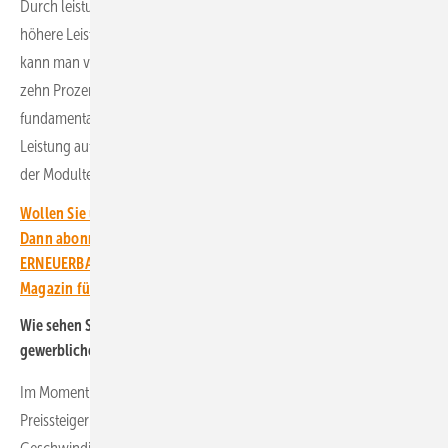
Durch leistungsstärkere Module bekommt man kontinuierlich
höhere Leistungen installiert. Da hier kontinuierlich geforscht wird,
kann man von einer Leistungssteigerung von etwa fünf bis maximal
zehn Prozent in den nächsten ein bis zwei Jahren ausgehen. Eine
fundamentale Leistungssteigerung, die kurzfristig erheblich mehr
Leistung auf gleicher Fläche ermöglicht, erwarten wir aber weder in
der Modultechnik noch bei den Wechselrichtern.
Wollen Sie über die Energiewende auf dem Laufenden bleiben?
Dann abonnieren Sie einfach den kostenlosen Newsletter von
ERNEUERBARE ENERGIEN – dem größten verbandsunabhängigen
Magazin für erneuerbare Energien in Deutschland!
Wie sehen Sie die Preisentwicklung im Bereich Solarparks und
gewerblichen Anlagen?
Im Moment sehen wir durch die globalen Krisen erhebliche
Preissteigerungen. Wobei es im Moment so aussieht, dass die