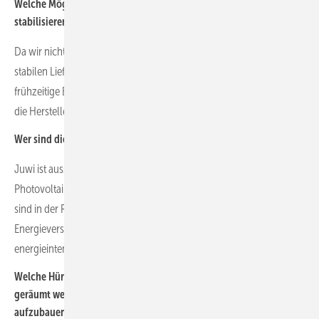
Welche Möglichkeiten sehen Sie, um die Lieferketten zu
stabilisieren, wenn dies überhaupt notwendig ist?
Da wir nicht als Hersteller aufgestellt sind, sondern als Kunde von
stabilen Lieferketten abhängig sind, können wir lediglich über
frühzeitige Bestellungen auf die Lieferketten einwirken, um so für
die Hersteller und Lieferanten Planbarkeit zu gewährleisten.
Wer sind die Kunden, die sich derzeit für Solarparks interessieren?
Juwi ist ausschließlich im Segment der großen
Photovoltaikfreiflächenanlage aktiv. Die Kunden für diese Projekte
sind in der Regel institutionelle Investoren, Fonds, Versicherungen,
Energieversorgunsunternehmen, Stadtwerke und große
energieintensive Unternehmen.
Welche Hürden sehen Sie, die unbedingt noch aus dem Weg
geräumt werden müssen, um schneller mehr Solarparks
aufzubauen?