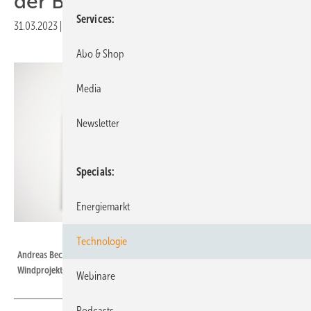
der Bauleitplanung zu sehen“
Services
31.03.2023
|
Druckvorschau
Abo & Shop
Media
Newsletter
Specials
Energiemarkt
Juwi
Technologie
Andreas Becker leitet die Projektentwicklung beim Solar- und
Windprojektierer Juwi.
Webinare
Podcasts