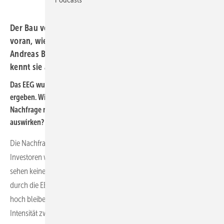
Der Bau von großen Solarparks kommt nicht so schnell
voran, wie er könnte. Das hat verschiedene Ursachen.
Andreas Becker, Leiter der Projektentwicklung bei Juwi,
kennt sie alle – und auch die Lösungen.
Das EEG wurde novelliert und es haben sich einige Verbesserungen
ergeben. Wie werden diese sich nach Ihrer Einschätzung auf die
Nachfrage nach großen Photovoltaikanlagen in Deutschland
auswirken?
Die Nachfrage nach großen Photovoltaikanlagen von Seiten der
Investoren war bereits vor der EEG-Novellierung sehr hoch. Wir
sehen keine Steigerung der Nachfrage auf der Investorenseite, die
durch die EEG-Novelle ausgelöst wird. Sie wird aber unverändert
hoch bleiben. Im Wettbewerb um geeignete Flächen ist eine höhere
Intensität zwischen den Projektentwickler zu erwarten.