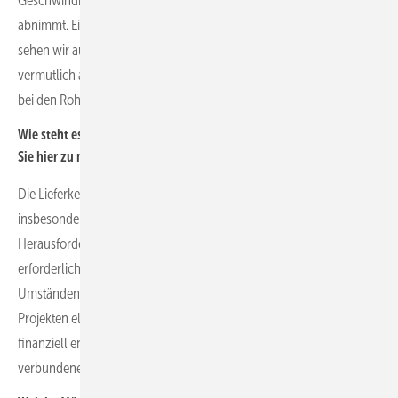
Geschwindigkeit der Preissteigerungen im Photovoltaikbereich
abnimmt. Eine nennenswerte Reduzierung der Herstellungskosten
sehen wir auf absehbarer Zeit aber nicht, weil die Energiekosten
vermutlich auf längere Zeit hoch bleiben werden und damit auch
bei den Rohstoffkosten keine Preissenkungen zu erwarten sind.
Wie steht es um die Lieferketten, welche Herausforderungen haben
Sie hier zu meistern?
Die Lieferketten sind derzeit stabil, auch wenn die Lieferzeiten
insbesondere bei Netzanschlusstechnik gestiegen sind. Die
Herausforderung für die Projektentwickler wird sein, frühzeitig die
erforderlichen Komponenten zu bestellen. Da dies unter
Umständen schon erfolgen muss, bevor alle Risiken aus den
Projekten eliminiert sind, müssen sich die Projektentwickler
finanziell entsprechend gut aufstellen, damit sie die damit
verbundenen finanziellen Risiken gegebenenfalls tragen können.