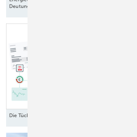
Deutungshoheit
Di e Tücken des § 6
EEG