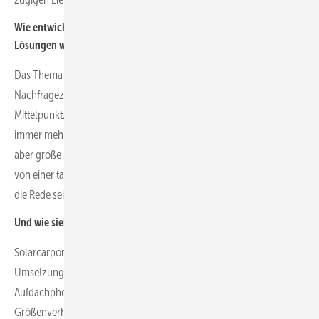
Wie entwickelt sich die Nachfrage nach innovativen und neuen
Lösungen wie Floating PV, Agri-PV oder andere?
Das Thema Floating PV verzeichnet einen eher mäßigen
Nachfragezuwachs. Dies steht auch bei IIBC Solar nicht im
Mittelpunkt. Agri-PV ist dagegen in aller Munde und es werden
immer mehr Projekte diskutiert und teilweise realisiert. Hier gibt es
aber große Unterschiede in der Umsetzung, nicht immer kann hier
von einer tatsächlichen Doppel- oder Mehrfachnutzung der Fläche
die Rede sein.
Und wie sieht es mit solaren Parkplatzüberdachungen aus?
Solarcarports werden sehr stark nachgefragt. Allerdings ist die
Umsetzung mit höheren Kosten im Vergleich zur klassischen
Aufdachphotovoltaikanlage verbunden, wobei die
Größenverhältnisse zwischen einer Dach- und Freiflächenanlage