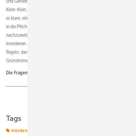
und Gemeinden vereinbaren. Außerdem droht hier ein Auflagen-
Klein-Klein, weil jede Gemeinde das Rad neu erfindet. Dazu braucht
es klare, einfache Standards. Und die Netzbetreiber müssen stärker
in die Pflicht genommen werden, Netzanschlusspunkte
nachzuweisen und massiv in den Ausbau der Infrastruktur zu
investieren. Hier benötigen wir klare, einheitliche Fristen und
Regeln, damit die Netzbetreiber den Ausbau der
Grünstromerzeugung auch zu ihrer Aufgabe zu machen.
Die Fragen stellte Sven Ullrich
Teilen
Link kopieren
Tags
Hürden
IBC Solar
Nachfrage
Photovoltaik