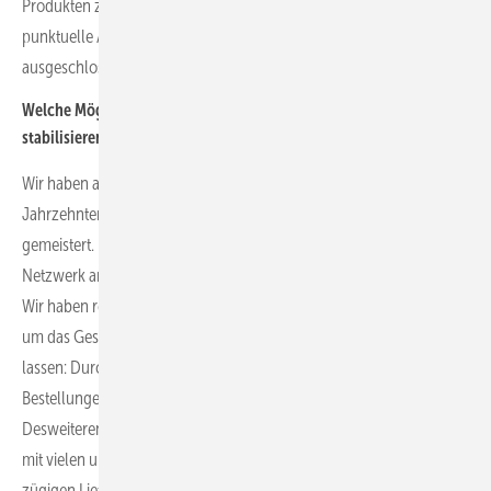
Produkten zu gewährleisten. Das gelingt uns bisher ganz gut, wobei
punktuelle Allokationen der Produkt durch die Lieferanten nicht
ausgeschlossen ist.
Welche Möglichkeiten sehen Sie, um die Lieferketten zu
stabilisieren, wenn dies überhaupt notwendig ist?
Wir haben als Lösungsanbieter und Photovoltaikspezialist mit vier
Jahrzehnten Erfahrung schon viele Herausforderungen des Marktes
gemeistert. In diesen Zeiten erweist sich unser starkes globales
Netzwerk an Lieferanten und Logistikern mehr denn je als essentiell.
Wir haben rechtzeitig wirkungsvolle Maßnahmen implementiert,
um das Geschäft möglichst verlässlich und reibungslos ablaufen zu
lassen: Durch rollierende Planungen und damit abgeleitete
Bestellungen haben wir uns frühzeitig auf die Bedarfe reagiert.
Desweiteren haben wir unser Netz an Lieferanten ausgebaut und
mit vielen unserer Logistikdienstleistern feste Kontingente zur
zügigen Lieferung vereinbart.