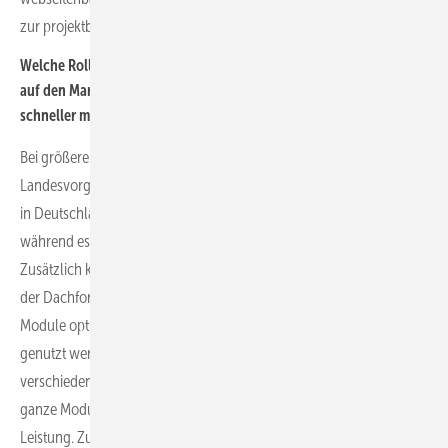
zur projektbezogenen Bestellabwicklung.
Welche Rolle spielen dabei die größeren Module, die die Hersteller
auf den Markt gebracht haben – sind diese eine Lösung, um
schneller mehr Leistung auf die Fläche zu bekommen?
Bei größeren Modulen ist zunächst genau nach den
Landesvorgaben zu schauen. Wie Sie sicherlich wissen, ist die Größe
in Deutschland bei Dachmodulen auf zwei Quadratmeter begrenzt,
während es zum Beispiel in Polen keine Restriktionen gibt.
Zusätzlich kann es bei der Entscheidung der Größe des Moduls von
der Dachform abhängen. Die Leistung kann höher sein, wenn die
Module optimal auf das Dach passen und die Fläche so maximal
genutzt werden kann. Sollten Dächer mit Störobjekten oder
verschiedenen Neigungen nicht optimal belegbar sein, können
ganze Module wegfallen. Das beeinträchtigt natürlich auch die
Leistung. Zudem sind größere Module schwieriger zu handhaben.