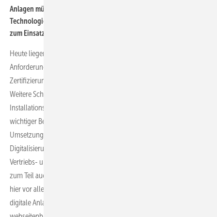
Anlagen müssen schneller aufgebaut werden. Welche neuen
Technologien kommen bei Planung und Umsetzung der Anlagen
zum Einsatz, um schneller zu werden?
Heute liegen die Hürden vor allem in den bürokratischen
Anforderungen, also Anmelde-, Genehmigungs- und
Zertifizierungsprozesse, welche die Geschwindigkeit reduzieren.
Weitere Schwierigkeiten entstehen durch fehlende
Installationskapazitäten wegen des Mangels an Fachpersonal. Ein
wichtiger Bestandteil der Beschleunigung bei der Planung und
Umsetzung von Anlagen ist mit Sicherheit die voranschreitende
Digitalisierung im Handwerk und in den Behörden. Dadurch können
Vertriebs- und Planungsprozesse immer weiter standardisiert und
zum Teil auch automatisiert werden. Verwendete Technologien sind
hier vor allem digitale Planungs- und Projektmanagementtools,
digitale Anlagenanmeldung in den Behörden sowie
webseitenbasierte Planungstools mit Anbindung an Onlineshops