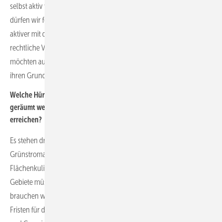
selbst aktiv werden und die Anlagen betreiben wollen. Gleichzeitig
dürfen wir feststellen, dass weitere Bundesländer neben Bayern
aktiver mit dem Thema Photovoltaik umgehen und teilweise auch
rechtliche Vorgaben durch eine Solarpflicht etablieren. Zudem
möchten auch Flächeneigentümer verstärkt selbst Anlangen auf
ihren Grundstücken realisieren.
Welche Hürden sehen Sie, die unbedingt noch aus dem Weg
geräumt werden müssen, um die Zubauziele tatsächlich zu
erreichen?
Es stehen drei Hürden zwischen uns und einem kraftvollen
Grünstromausbau: Flächen, Genehmigungen und Netze. Die
Flächenkulisse muss dringend erweitert und die benachteiligten
Gebiete müssen sofort geöffnet werden. Bei Genehmigungen
brauchen wir mehr Pflichten auf Seiten der Gemeinden und kurze
Fristen für die Aufstellungsbeschlüsse. Das müssen Bund, Länder