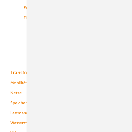
Energiemärkte weltweit
Logistik
Finanzierung
Betrieb
Onshore-Wind
Offshore-Wind
Solar
Bioenergie
Transformation
Energieversorger
Service
Mobilität
Kommunen
Netze
Stadtwerke
Speicher
Energiekonzerne
Lastmanagement
Wasserstoff