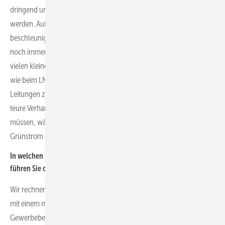
dringend und ganz schnell die benachteiligten Gebiete geöffnet
werden. Außerdem müssen die Genehmigungsprozesse
beschleunigt werden. Viele Gemeinden sind sehr aktiv, aber es sind
noch immer zu viele Gemeinden, die passiv bleiben. Und auch bei
vielen kleineren Fragen brauchen wir endlich das gleiche Tempo
wie beim LNG-Ausbau. Es ist nicht ersichtlich, warum wir für
Leitungen zum Netzverknüpfungspunkt immer noch langwierige,
teure Verhandlungen mit jedem Grundstückseigentümer führen
müssen, während der Breitbandausbau privilegiert wird. Dabei ist
Grünstrom genau so wichtig.
In welchen Segmenten rechnen Sie mit Wachstum und worauf
führen Sie dies zurück?
Wir rechnen für die kommenden Monate in allen Marksegmenten
mit einem massiven Wachstum. Sei es im Eigenheim- oder
Gewerbebereich oder auch im Solarparkbereich. Der