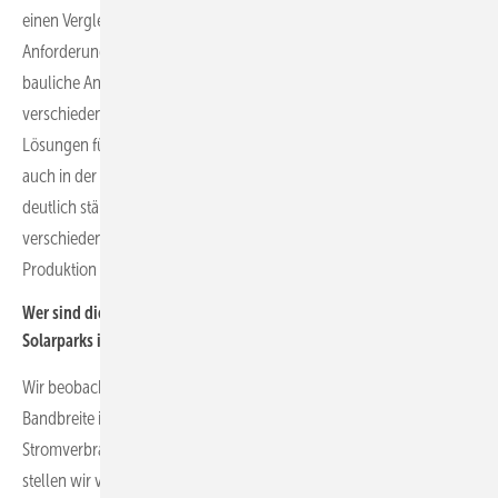
einen Vergleich kaum zulassen. Hinzu kommen die speziellen
Anforderungen an die Einzelkomponenten sowie die gesamte
bauliche Anlage. Desweiteren wird das Thema Wasserstoff in
verschiedenen Marktsegmenten immer stärker forciert, woraus
Lösungen für verschiedene Anwendungsbereiche entwickelt und
auch in der Praxis umgesetzt werden. Dazu braucht es allerdings
deutlich stärkere Investments und klare Umsetzungen auf
verschiedenen Ebenen um die Entwicklung und damit die
Produktion von Wasserstoff zu ermöglichen.
Wer sind die Kunden, die sich derzeit für gewerbliche Anlagen und
Solarparks interessieren?
Wir beobachten großes Interesse von allen Gewerbebetrieben. Die
Bandbreite ist hier groß, aber gerade Unternehmen mit sehr hohem
Stromverbrauch sind weit vorne mit dabei. Bezogen auf Solarparks
stellen wir vor allem in Bayern fest, dass immer mehr Kommunen