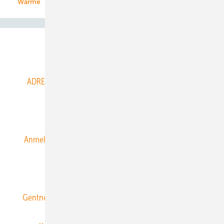
Wärme
Abo- & Leserservice
ADRESSBUCH der WIND- und SOLARENERGIE
AGB
Alle Inhalte chronologisch
Anmelden
Anmeldung & Registrierung
Datenschutz
E-Paper
ERNEUERBARE ENERGIEN abonnieren
Gentner Energy Media
Gentner Verlag
Impressum