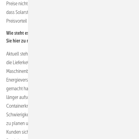
Preise nicht auszuschließen. Allgemein kann man aber festhalten,
dass Solarstrom immer noch sehr attraktiv bleibt und der
Preisvorteil gegenüber Netzstrom ungebrochen ist.
Wie steht es um die Lieferketten, welche Herausforderungen haben
Sie hier zu meistern?
Aktuell stehen alle Branchen vor großen Herausforderungen was
die Lieferketten angeht, das betrifft Automotive, Chemie und
Maschinenbau gleichermaßen. Hinzu kommt in der
Energieversorgung, dass der Krieg gegen die Ukraine deutlich
gemacht haben, dass ein Wechsel auf Grünstromerzeugung nicht
länger aufschiebbar ist. Weitere Belastungen sind Material- und
Containerknappheit sowie allgemeine Preissteigerungen und die
Schwierigkeiten der Transportnetzwerke. Hier ist es wichtig, sauber
zu planen und mit den Logistikexperten zu managen und dem
Kunden sichere und zuverlässige Versorgung mit den benötigten