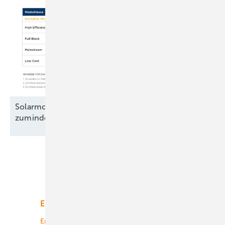
Solarmodule: Preisanstieg legt Pause ein –
zumindest
teilweise
Unsere Themen
Energiemarkt
Technologie
Energierecht
Planung