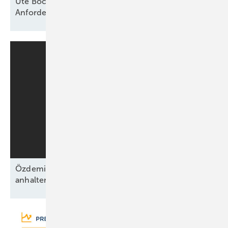
Ute Bock von Baywa RE: „Versicherer haben klare
Anforderungen an technische
Standards“
Özdemirs schwarz-grünes Bündnis beschließt
anhaltende Energiewende ohne
Fahrplan