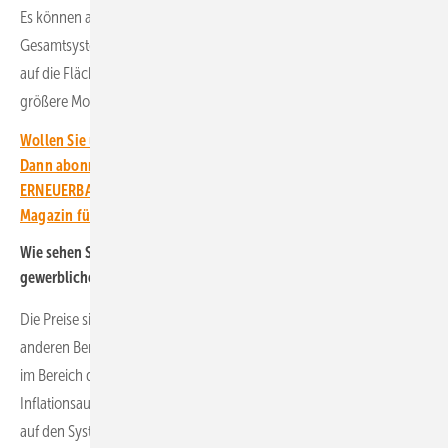
Es können also für die Montage und ganz generell für das
Gesamtsystem höhere Kosten anfallen. Es kommt insgesamt sehr
auf die Fläche und die Anwendung an, die genutzt werden soll, ob
größere Module einen Vorteil darstellen oder nicht.
Wollen Sie über die Energiewende auf dem Laufenden bleiben?
Dann abonnieren Sie einfach den kostenlosen Newsletter von
ERNEUERBARE ENERGIEN – dem größten verbandsunabhängigen
Magazin für erneuerbare Energien in Deutschland!
Wie sehen Sie die Preisentwicklung im Bereich Solarparks und
gewerblichen Anlagen?
Die Preise sind in den vergangenen Monaten wie auch in allen
anderen Bereichen angestiegen. Dementsprechend lassen sich auch
im Bereich der Installationen Erhöhungen aufgrund von
Inflationsausgleich nicht vermeiden. Das wirkt sich natürlich auch
auf den Systempreis aus, und auch bei der Hardware sind höhere