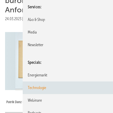
bürokratischen
Services
Anforderungen“
24.03.2023
|
Druckvorschau
Abo & Shop
Media
Newsletter
Specials
Energiemarkt
Technologie
Fotostudio Klaus Gruber/Dolphin Photography
Webinare
Patrik Danz ist Vertriebsleiter bei IBC Solar.
Podcasts