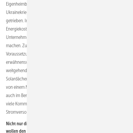
Eigenheimbereich wird vor allem durch externe Einflüsse, wie den
Ukrainekrieg und die massiven Energiekostensteigerungen
getrieben. Im Gewerbebereich spielen die wachsenden
Energiekosten natürlich auch eine sehr große Rolle und
Unternehmen wollen sich mehr und mehr unabhängig davon
machen. Zudem schafft die neueste EEG-Novelle gute
Voraussetzungen für größere Unternehmen. Besonders
erwähnenswert in Bezug auf gewerbliche Solarsysteme ist der
weitgehende Verzicht auf Ausschreibungen bei gewerblichen
Solardächern, denn dort können nun Anlagen bis zu einer Leistung
von einem Megawatt ohne Ausschreibung realisiert werden. Und
auch im Bereich der Solarparks sind wir auf Wachstumskurs. Gerade
viele Kommunen erkennen die Notwendigkeit, ihre
Stromversorgung durch Photovoltaik zu ergänzen.
Nicht nur die Bundesregierung, sondern auch andere Länder
wollen den Ausbau der Photovoltaik beschleunigen. Das heißt: Die