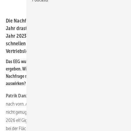
Die Nachfrage nach Solaranlagen ist im vergehenden
Jahr drastisch nach oben geschossen. Ob das auch im
Jahr 2023 so bleibt und wo die Hürden für einen
schnellen Ausbau stehen, weiß Patrik Danz,
Vertriebsleiter bei IBC Solar.
Das EEG wurde novelliert und es haben sich einige Verbesserungen
ergeben. Wie werden diese sich nach Ihrer Einschätzung auf die
Nachfrage nach großen Photovoltaikanlagen in Deutschland
auswirken?
Patrik Danz
: Die Novellierung des EEG ist ein ganz wichtiger Schritt
nach vorn. Auch für die Solarparks hat sich viel getan. Aber leider
nicht genug, um die Zubauziele zu erreichen. Wenn wir wirklich ab
2026 elf Gigawatt im Jahr auf die Freifläche bringen wollen, muss
bei der Flächenkulisse noch viel getan werden. Es müssen ganz