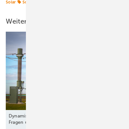
Solar
Solaranlage
Solarparks
Weitere Inhalte
Dy namischer Ausbau trotz Engpass und offener
Fragen