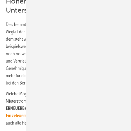
Hoher Aufwand und wenig
Unterstützung
Dies hemmt den Mieterstrom weiterhin, auch wenn es durch den
Wegfall der EEG-Umlage jetzt etwas einfacher geworden ist. Doch
dem steht weiterhin ein vergleichsweise hoher Aufwand gegenüber,
beispielsweise für die Ertüchtigung von Bestandsgebäuden, die immer
noch notwendige umfangreiche Messtechnik, komplexe Abrechnung
und Vertriebsrisiken. Aber auch Berlin könne durch vereinfachte
Genehmigungen für Photovoltaikanlagen auf Hochhäusern noch
mehr für die Umsetzung solcher Projekte tun, betonen die Entwickler
bei den Berliner Stadtwerken.
Welche Möglichkeiten es jetzt nach der EEG-Novelle für den
Mieterstrom gibt, lesen Sie in der aktuellen Ausgabe von
ERNEUERBARE ENERGIEN
. Sie können das Heft auch als
Einzelexemplar erwerben
. Mit einem
Premium-Abo
können Sie
auch alle Hefte im Nachhinein als PDF lesen. (su)