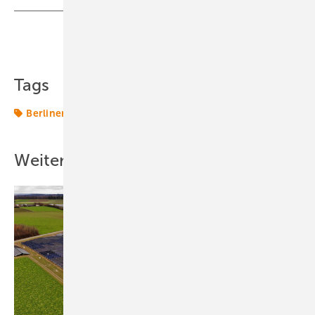
Teilen
Link kopieren
Tags
Berliner Stadtwerke
Mieterstrom
Projekt
Solar
Weitere Inhalte