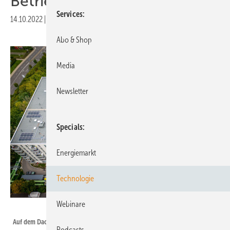
Betrieb
Services
14.10.2022
|
Druckvorschau
Abo & Shop
Media
Newsletter
Specials
Energiemarkt
Technologie
Webinare
Sven Bock
Auf dem Dach des Neubaus in Berlin Lichtenberg hätten noch mehr
Podcasts