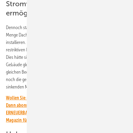
Stromvertrieb in der Nachbarschaft
ermöglichen
Dennoch standen einige Hürden im Weg. Denn es ist noch jede
Menge Dachfläche vorhanden, um weitere Solarstromleistung zu
installieren. Doch kritisieren die Projektpartner die immer noch
restriktiven Regelungen beim Stromvertrieb in der Nachbarschaft.
Dies hätte sich bei diesem Projekt angeboten, die daneben stehenden
Gebäude gleich mit zu versorgen. Doch dies wäre nicht zu den
gleichen Bedingungen in im Neubau möglich gewesen. Dazu kommen
noch die gestiegenen Material- und Handwerkskosten, die auf einen
sinkenden Mieterstromzuschlag treffen.
Wollen Sie über die Energiewende auf dem Laufenden bleiben?
Dann abonnieren Sie einfach den kostenlosen Newsletter von
ERNEUERBARE ENERGIEN – dem größten verbandsunabhängigen
Magazin für erneuerbare Energien in Deutschland!