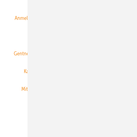
Alle Inhalte chronologisch
Anmelden
Anmeldung & Registrierung
Datenschutz
E-Paper
ERNEUERBARE ENERGIEN abonnieren
Gentner Energy Media
Gentner Verlag
Impressum
Karriere bei Gentner
Team
Mediaservice
Mitgliedschaften und Engagement
Newsletter
Privacy Manager
RSS-Feed
Veranstaltungen / Webinare