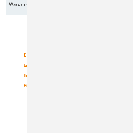
Warum große Ziele nicht sofort
greifen
Unsere Themen
Energiemarkt
Technologie
Energierecht
Planung
Energiemärkte weltweit
Logistik
Finanzierung
Betrieb
Onshore-Wind
Offshore-Wind
Solar
Bioenergie