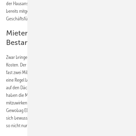
der Hausanschlusstechnik bis zur Dachkonfiguration vom Bauherrn
bereits mitgeplant worden sind“, sagt Kerstin Busch,
Geschäftsführerin der Berliner Stadtwerke.
Mieterstrom auch für
Bestandsgebäude
Zwar bringe ein solches Vorgehen schnelleres Tempo und schmalere
Kosten. Der Normalfall für Mieterstromprojekte werde angesichts von
fast zwei Millionen Bestandswohnungen aber eher eine Ausnahme als
eine Regel bleiben, ist sich Busch sicher. „Mit den Mieterstromanlagen
auf den Dächern des Neubaus an der Rhinstraße in Lichtenberg
haben die Mieter:innen eine Möglichkeit, direkt an der Energiewende
mitzuwirken“, ergänzt Karsten Mitzinger, Geschäftsführer der
Gewobag ED Energie- und Dienstleistungsgesellschaft. „Sie können
sich bewusst für Photovoltaikstrom direkt vom Dach entscheiden und
so nicht nur ihren Geldbeutel, sondern auch die Umwelt schonen.“