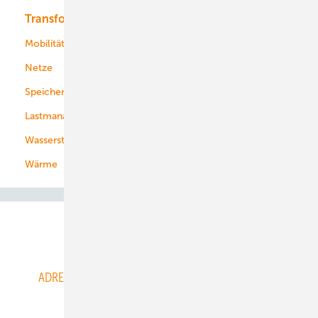
Transformation
Energieversorger
Service
Mobilität
Kommunen
Netze
Stadtwerke
Speicher
Energiekonzerne
Lastmanagement
Wasserstoff
Wärme
Abo- & Leserservice
ADRESSBUCH der WIND- und SOLARENERGIE
AGB