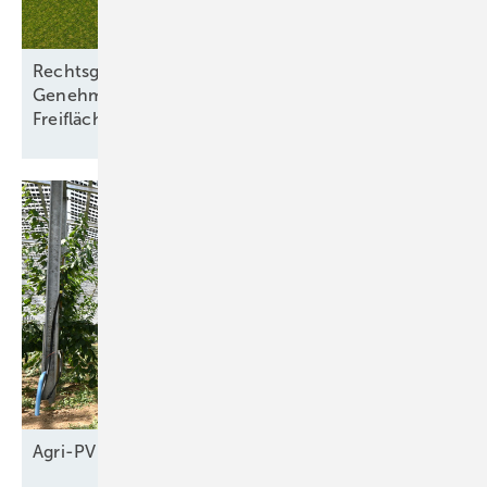
Rechtsgutachten: Mehr Sicherheit bei
Genehmigung von solarthermischen
Freiflächenanlagen
Agri-PV braucht neue
Geschäftsmodelle