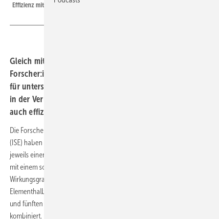
Effizienz mitgearbeitet.
Gleich mit zwei Tandemmodulen haben die
Forscher:innen aus Freiburg neue Wirkungsgradrekorde
für unterschiedliche Technologien aufgestellt. Sie sehen
in der Verbindung verschiedener Halbleiter den Weg,
auch effizientere Module in der Masse zu fertigen.
Die Forscher:innen des Fraunhofer-Instituts für Solare Energiesysteme
(ISE) haben mit gleich zwei unterschiedlichen Tandemmodulen
jeweils einen neuen Wirkungsgradrekord aufgestellt. So haben sie es
mit einem sogenannten III-V-Germanium-PV-Modul auf einen
Wirkungsgrad von 34,2 Prozent geschafft. Dabei wurde der
Elementhalbleiter Germanium mit Verbindungshalbleitern der dritten
und fünften Hauptgruppe des Periodensystems der Elemente
kombiniert.