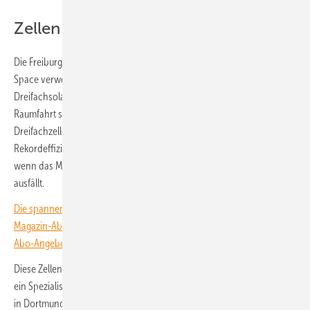
Zellen aus der Raumfahrt angepasst
Die Freiburger Wissenschaftler:innen haben dazu Solarzellen von Azur
Space verwendet. Das Heilbronner Unternehmen hat sich auf die
Dreifachsolarzellen und die Galliumarsenid-Technologie für die
Raumfahrt spezialisiert. Die Entwickler des Unternehmens passten die
Dreifachzellen an das Lichtspektrum der Erde an, sodass die
Rekordeffizienz auf Modulebene erreicht werden konnte – auch
wenn das Modul mit 833 Quadratzentimetern noch recht klein
ausfällt.
Die spannendsten Artikel, Grafiken und Dossiers erhalten unsere
Magazin-Abonnent:innen. Sie haben noch kein Abo? Jetzt über alle
Abo-Angebote informieren und Wissensvorsprung sichern.
Diese Zellen wurden mit Antireflexstrukturen versehen, die Temicon,
ein Spezialist für Mikrostrukturen für funktionale Oberflächen mit Sitz
in Dortmund, entwickelt hat. Hierbei wurde im Nanodruck eine