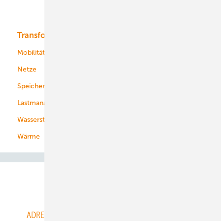
Bioenergie
Transformation
Energieversorger
Service
Mobilität
Kommunen
Netze
Stadtwerke
Speicher
Energiekonzerne
Lastmanagement
Wasserstoff
Wärme
Abo- & Leserservice
ADRESSBUCH der WIND- und SOLARENERGIE
AGB