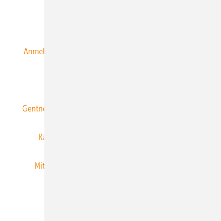
Alle Inhalte chronologisch
Anmelden
Anmeldung & Registrierung
Datenschutz
E-Paper
ERNEUERBARE ENERGIEN abonnieren
Gentner Energy Media
Gentner Verlag
Impressum
Karriere bei Gentner
Team
Mediaservice
Mitgliedschaften und Engagement
Newsletter
Privacy Manager
RSS-Feed