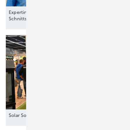
Expertinnen vom Solarzentrum Berlin: „Definierte
Schnittstellen sind
notwendig“
Solar Solutions – Erfolgreicher Auftakt in
Wien