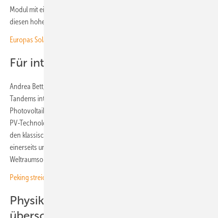
Modul mit einer Fläche von 218 Quadratzentimetern hergestellt, das
diesen hohen Wirkungsgrad erreicht.
Europas Solarindustrie vor dem Comeback?
Für integrierte Anlagen geeignet
Andrea Bett, Institutsleiter des Fraunhofer ISE, sieht in beiden
Tandems interessante Technologierouten für integrierte
Photovoltaikinstallationen, wo Fläche begrenzt ist. „Beide Tandem-
PV-Technologien haben das Potenzial, Anwendungslücken zwischen
den klassischen, kostengünstigen Freiflächen- und Aufdachanlagen
einerseits und den hoch performanten, dafür aber teureren
Weltraumsolarzellen anderseits zu schließen“, betont er.
Peking streicht Exportrabatte – steigen die Modulpreise?
Physikalisches Limit von Silizium
überschritten