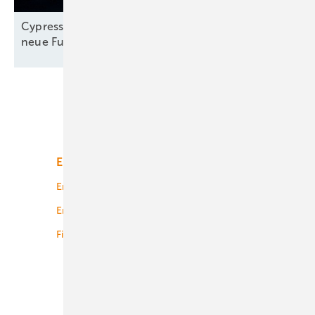
Cypress-Windturbinen: „Wir führen jedes Jahr
neue Funktionen mit Mehrwert
ein“
Unsere Themen
Energiemarkt
Technologie
Energierecht
Planung
Energiemärkte weltweit
Logistik
Finanzierung
Betrieb
Onshore-Wind
Offshore-Wind
Solar