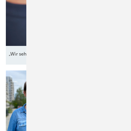
„Wir sehen, wo es
knirscht“