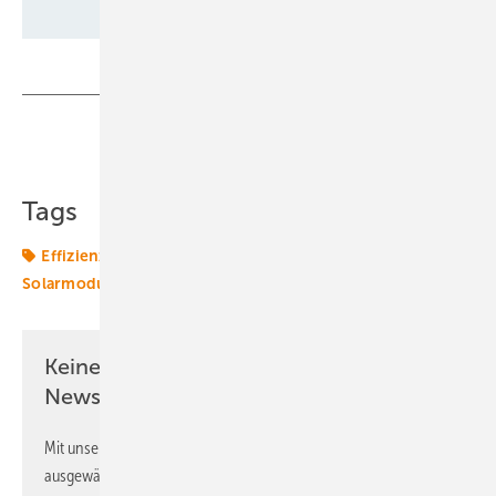
Teilen
Link kopieren
Tags
Effizienz
Fraunhofer ISE
Rekord
Solar
Solarmodul
Keine Zeit? Kein Problem mit dem ERE
Newsletter!
Mit unserem Newsletter erhalten Sie regelmäßig von uns
ausgewählte Informationen und Neuigkeiten, gebündelt und