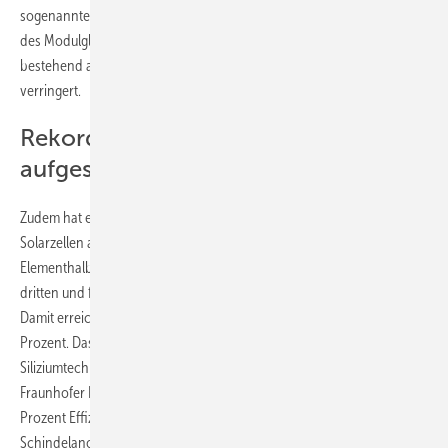
sogenannte stochastische Oberflächenstruktur auf die Oberfläche
des Modulglases aufgebracht. Das ist eine unregelmäßige Struktur,
bestehend aus Bergen, Tälern und Senken, die Reflexionsverluste
verringert.
Rekord für die Siliziumtechnologie
aufgestellt
Zudem hat ein weiteres Team des Fraunhofer ein Modul mit
Solarzellen auf Siliziumbasis entwickelt. Das Silizium als
Elementhalbleiter wurde ebenfalls mit Verbindungshalbleitern der
dritten und fünften Hauptgruppe des Periodensystems kombiniert.
Damit erreichten die Forscher:innen einen Wirkungsgrad von 31,3
Prozent. Das ist Rekord in der Klasse der kostengünstigen
Siliziumtechnologie. Das Modul basiert auf Solarzellen, die am
Fraunhofer ISE vor wenigen Jahren entwickelt wurden und satte 36,1
Prozent Effizienz erreichen. Diese Zellen wurden in
Schindelanordnung miteinander verschaltet und damit wurde ein