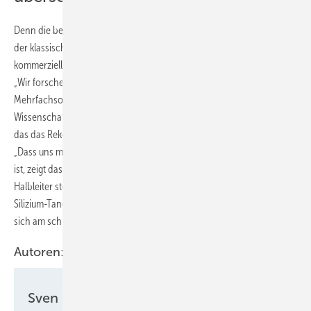
Denn die beiden Technologien liegen über dem physikalischen Limit
der klassischen Siliziumsolarzelle von 29,4 Prozent. Aktuell erreichen
kommerziell erhältliche Solarmodule Wirkungsgrade von 24 Prozent.
„Wir forschen deshalb intensiv daran, Einfachsolarzellen durch
Mehrfachsolarzellen in Modulen zu ersetzen“, sagt Laura Stevens,
Wissenschaftlerin am Fraunhofer ISE und Leiterin des Projektteams,
das das Rekordmodul mit 34,2 Prozent Wirkungsgrad hergestellt hat.
„Dass uns mit dem III-V-Germanium-Modul ein Weltrekord gelungen
ist, zeigt das große Potenzial, das in der Kombination mehrerer
Halbleiter steckt.“ Jonas De Rose, Leiter des Projektteams mit dem
Silizium-Tandemmodul, sieht in der Tandemphotovoltaik eines der
sich am schnellsten entwickelnden Felder in der Solarforschung.
Autoren:
Sven Ullrich