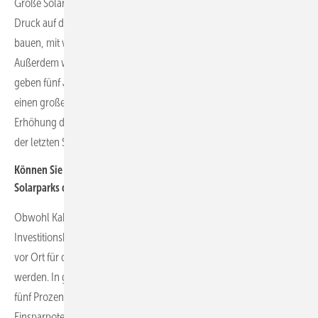
Große Solarprojekte nehmen in Europa deutlich an Fahrt auf. Der
Druck auf die EPCs wächst, schnell und mit geringen Ressourcen zu
bauen, mit wenig Personal und reduzierten Arbeitskosten.
Außerdem wird das Thema Zuverlässigkeit immer wichtiger. Wir
geben fünf Jahre Garantie, auch auf die Verkabelungsstruktur, was
einen großen Einfluss auf die Senkung der Betriebskosten und die
Erhöhung der Anlagenerträge hat. Denn die Verkabelung ist oft eine
der letzten Schwachstellen in Solarparks.
Können Sie beziffern, um wie viel die Investitionskosten großer
Solarparks durch optimierte Verkabelung sinken?
Obwohl Kabelmaterialien meist nur rund ein Prozent an den
Investitionskosten ausmachen, steigt ihr Einfluss, wenn die Kosten
vor Ort für die Konfektionierung und Installation berücksichtigt
werden. In großen Solarkraftwerken kann die Verkabelung bis zu
fünf Prozent der Baukosten ausmachen. Das bietet erhebliches
Einsparpotenzial.