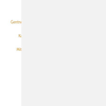
ERNEUERBARE ENERGIEN abonnieren
Gentner Energy Media
Gentner Verlag
Impressum
Karriere bei Gentner
Team
Mediaservice
Mitgliedschaften und Engagement
Newsletter
Privacy Manager
RSS-Feed
Veranstaltungen / Webinare
© 2026 ERNEUERBARE ENERGIEN