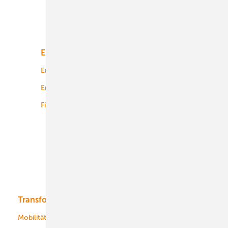
Unsere Themen
Energiemarkt
Technologie
Energierecht
Planung
Energiemärkte weltweit
Logistik
Finanzierung
Betrieb
Onshore-Wind
Offshore-Wind
Solar
Bioenergie
Transformation
Energieversorger
Service
Mobilität
Kommunen