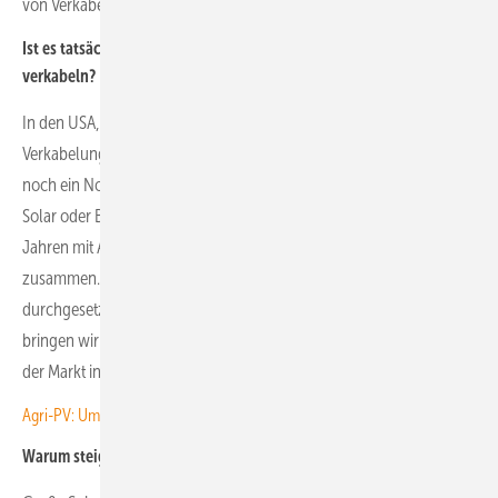
von Verkabelungsfehlern und Leistungsverlusten der Anlage.
Ist es tatsächlich noch Praxis, große Solarparks manuell zu
verkabeln?
In den USA, Kanada oder Australien ist Plug & Play bei der
Verkabelung von Solarparks mittlerweile Standard. In Europa ist das
noch ein Novum. Zwar arbeiten namhafte Unternehmen wie First
Solar oder Belectric auf dem europäischen Markt schon seit einigen
Jahren mit Anbietern vorgefertigter Verkabelungslösungen
zusammen. Aber die Technologie hat sich hierzulande nicht
durchgesetzt und ist wieder in der Versenkung verschwunden. Jetzt
bringen wir die in den USA perfektionierte Lösung nach Europa, wo
der Markt inzwischen danach verlangt.
Agri-PV: Umweltkartierung vor dem Bauantrag durchführen
Warum steigt die Nachfrage gerade jetzt?