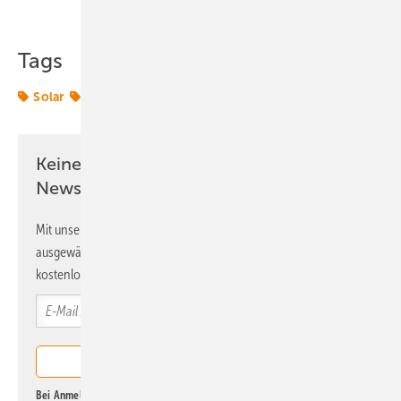
Teilen
Link kopieren
Tags
Solar
Solarpark
Solarparks
Keine Zeit? Kein Problem mit dem ERE
Newsletter!
Mit unserem Newsletter erhalten Sie regelmäßig von uns
ausgewählte Informationen und Neuigkeiten, gebündelt und
kostenlos direkt ins Postfach.
Bei Anmeldung zu diesem Newsletter bin ich damit einverstanden, über