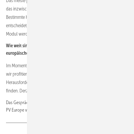
Das meiste produzieren wir selbst in unserem Hauptwerk in China,
das inzwischen eine Jahreskapazität von 25 Gigawatt hat.
Bestimmte Komponenten wie Stecker kaufen wir zu. Der Kunde
entscheidet, mit welchem Stecker er arbeiten will. Denn je nach
Modul werden unterschiedliche Stecker verwendet.
Wie weit sind Sie mit dem Aufbau Ihres Büros in Frankfurt und Ihrer
europäischen Vertriebsmannschaft?
Im Moment sind wir noch ein kleines Team von sieben Leuten, aber
wir profitieren sehr von unseren Erfahrungen in den USA. Die größte
Herausforderung für uns ist es, zeitnah passendes Personal zu
finden. Derzeit haben wir zehn offene Stellen.
Das Gespräch führte Hans-Christoph Neidlein aus der Redaktion von
PV Europe von Gentner Energy Media.