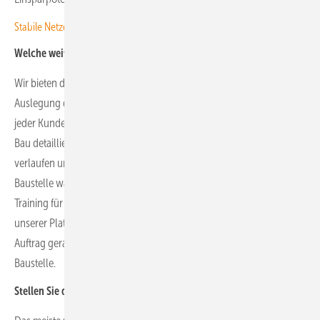
Stabile Netze, schnelles Laden beim Einkaufen, weniger Bürokratie!
Welche weiteren Dienstleistungen bieten Sie an?
Wir bieten das gesamte Projektmanagement für die optimierte
Auslegung der Verkabelung von Solarparks an. Außerdem bekommt
jeder Kunde ein 3D-Modell, sodass er die Anlage schon vor dem
Bau detailliert analysieren kann. Der Kunde sieht, wo die Kabel
verlaufen und erkennt mögliche Probleme, bevor er vor Ort auf der
Baustelle war. Zusätzlich bieten wir exklusives Virtual-Reality-
Training für das Installationsteam an. Außerdem kann der Kunde auf
unserer Plattform Voltage Connect verfolgen, welchen Status der
Auftrag gerade hat, von der Unterschrift bis zur Lieferung auf die
Baustelle.
Stellen Sie die Kabel und ihre Komponenten selbst her?