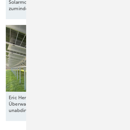
Solarmodule: Preisanstieg legt Pause ein –
zumindest
teilweise
Eric Hermann von IBC Solar: „Die enge
Überwachung der Montagequalität ist
unabdingbar“