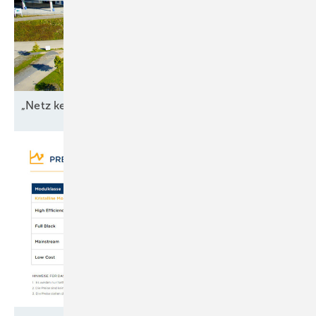
„Netz kein Engpass
mehr“