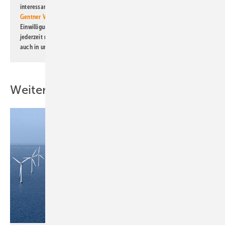
interessante Verlags- und Online-Angebote
der Marken der Alfons W.
Gentner Verlag GmbH & Co. KG
informiert zu werden. Diese
Einwilligung kann ich jederzeit widerrufen und eine Abmeldung ist
jederzeit möglich. Informationen zum Umgang mit Daten finden Sie
auch in unserer
Datenschutzerklärung
.
Weitere Inhalte