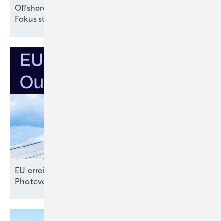
Offshore-Windparks: Warum längere Laufzeiten im
Fokus
stehen
EU erreicht selbst gestecktes Ausbauziel für
Photovoltaik –
noch