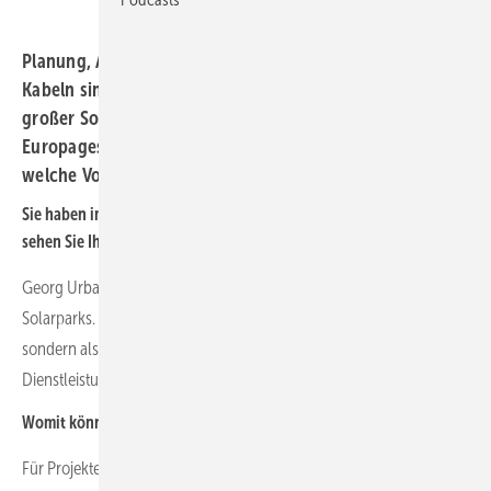
Planung, Auswahl und Verlegung von Leitungen und
Kabeln sind entscheidend für die Kosten und den Ertrag
großer Solarparks. Georg Urban leitet das
Europageschäft von Voltage Clean Energy. Er erläutert,
welche Vorteile vorkonfektionierte Lösungen bieten.
Sie haben im März in Frankfurt am Main ein Büro eröffnet. Wo
sehen Sie Ihren Platz im Markt?
Georg Urban: Bei uns dreht sich alles um die Verkabelung großer
Solarparks. Wir verstehen uns aber nicht als reiner Kabellieferant,
sondern als Anbieter von Engineering und anderen
Dienstleistungen. Es geht darum, die Verkabelung zu optimieren.
Womit können Sie bei Ihren Kunden besonders punkten?
Für Projektentwickler ergeben sich daraus im Wesentlichen drei