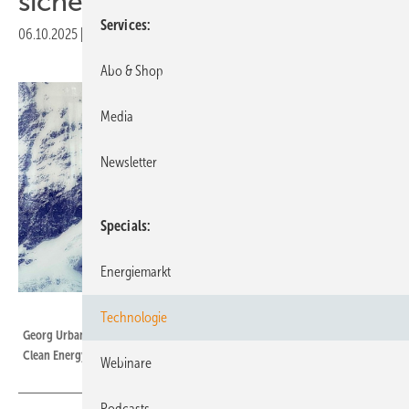
sicherer verkabeln“
Services
06.10.2025
|
Druckvorschau
Abo & Shop
Media
Newsletter
Specials
Energiemarkt
Voltage Clean Energy
Technologie
Georg Urban leitet das Europageschäft des US-Unternehmens Voltage
Clean Energy.
Webinare
Podcasts