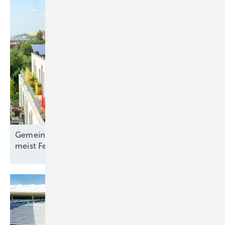
Gemeinschaftsanlage im Mehrfamilienhaus bisher
meist
Fehlanzeige