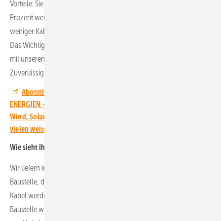
Vorteile: Sie können Solarparks in kürzerer Zeit und mit bis zu 50
Prozent weniger Arbeitszeit verkabeln. Außerdem benötigen sie
weniger Kabel und können bis zu 33 Prozent Material einsparen.
Das Wichtigste für den europäischen Markt ist aus meiner Sicht, dass
mit unseren maßgeschneiderten Lösungen die Qualität und
Zuverlässigkeit der Anlage deutlich erhöht wird.
Abonnieren Sie den YouTube-Kanal von ERNEUERBARE
ENERGIEN – und erfahren Sie Neues über die Energiewende mit
Wind, Solar, Bioenergie, Speichertechnologie, Wasserstoff und
vielen weiteren Themen.
Wie sieht Ihre Lösung konkret aus?
Wir liefern komplett vorkonfektionierte Kabelbäume auf die
Baustelle, die nur noch ausgerollt und angeschlossen werden. Die
Kabel werden nicht mehr wie bisher vor Ort zugeschnitten, auf der
Baustelle wird nicht mehr gecrimpt. Damit minimieren wir das Risiko