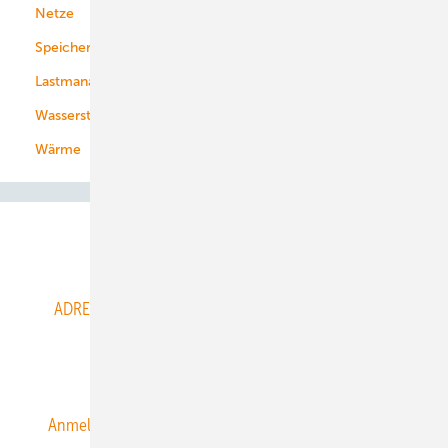
Netze
Stadtwerke
Speicher
Energiekonzerne
Lastmanagement
Wasserstoff
Wärme
Abo- & Leserservice
ADRESSBUCH der WIND- und SOLARENERGIE
AGB
Alle Inhalte chronologisch
Anmelden
Anmeldung & Registrierung
Datenschutz
E-Paper