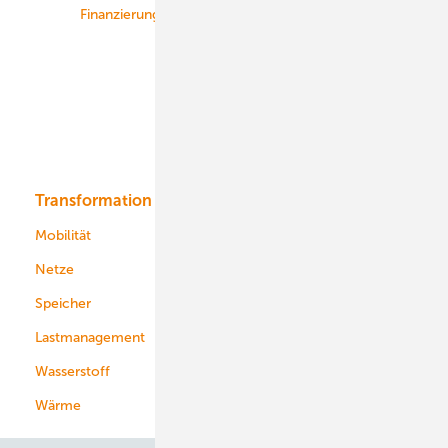
Finanzierung
Betrieb
Onshore-Wind
Offshore-Wind
Solar
Bioenergie
Transformation
Energieversorger
Service
Mobilität
Kommunen
Netze
Stadtwerke
Speicher
Energiekonzerne
Lastmanagement
Wasserstoff
Wärme