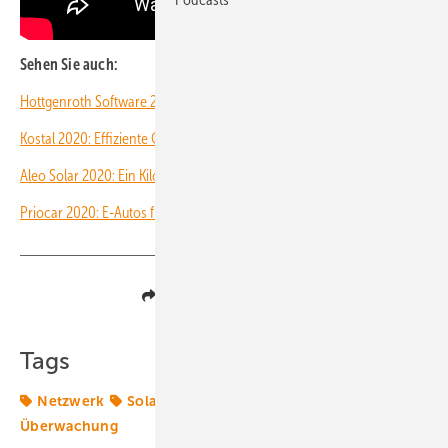
Sehen Sie auch:
Hottgenroth Software 2020: Schnell vom Dachfoto zur 3D-Simulation!
Kostal 2020: Effiziente Geräte clever kombiniert!
Aleo Solar 2020: Ein Kilowatt mit nur drei Modulen!
Priocar 2020: E-Autos für die Kunden der Solarteure
!
Teilen
Link kopieren
Tags
Netzwerk
Solar
Solarpark
Solarparks
Überwachung