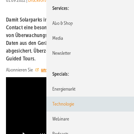
01.09.2022
|
Druckvorschau
Services
Damit Solarparks immer sicherer werden, bietet Phoenix
Abo & Shop
Contact eine besonders einfache Lösung zum Anschluss
von Überwachungskameras. Und: Das Netzwerk für die
Media
Daten aus den Geräten und Systemen ist besonders
abgesichert. Überzeugen Sie sich selbst: im Video der PV
Newsletter
Guided Tours.
Abonnieren Sie
unseren Youtube-Kanal
!
Specials
Energiemarkt
Technologie
Webinare
Podcasts