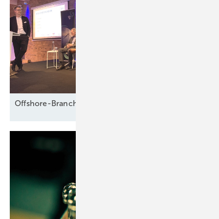
Offshore-Branche fürchtet Fadenriss und plädiert für 