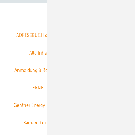
Abo- & Leserservice
ADRESSBUCH der WIND- und SOLARENERGIE
AGB
Alle Inhalte chronologisch
Anmelden
Anmeldung & Registrierung
Datenschutz
E-Paper
ERNEUERBARE ENERGIEN abonnieren
Gentner Energy Media
Gentner Verlag
Impressum
Karriere bei Gentner
Team
Mediaservice