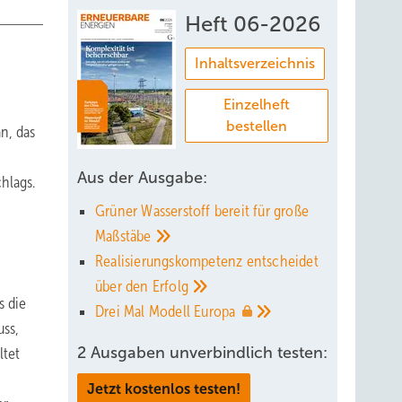
Heft 06-2026
Inhaltsverzeichnis
Einzelheft
bestellen
n, das
Aus der Ausgabe:
hlags.
Grüner Wasserstoff bereit für große
Maßstäbe
Realisierungskompetenz entscheidet
über den
Erfolg
s die
Drei Mal Modell
Europa
uss,
2 Ausgaben unverbindlich testen:
ltet
Jetzt kostenlos testen!