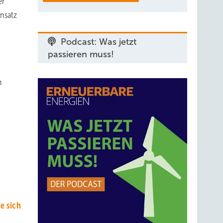
er
nsatz
Podcast: Was jetzt
passieren muss!
n
,
e sich