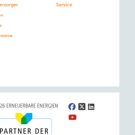
ersorger
Service
en
e
nzerne
026 ERNEUERBARE ENERGIEN