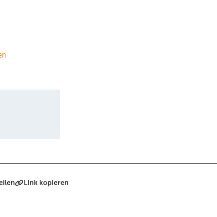
en
eilen
Link kopieren