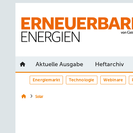
Springe
Springe
Springe
auf
auf
auf
Hauptinhalt
Hauptmenü
SiteSearch
Aktuelle Ausgabe
Heftarchiv
Energiemarkt
Technologie
Webinare
Solar