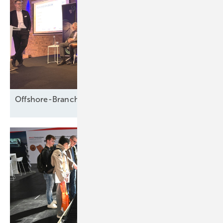
Offshore-Branche fürchtet Fadenriss und plädiert für 