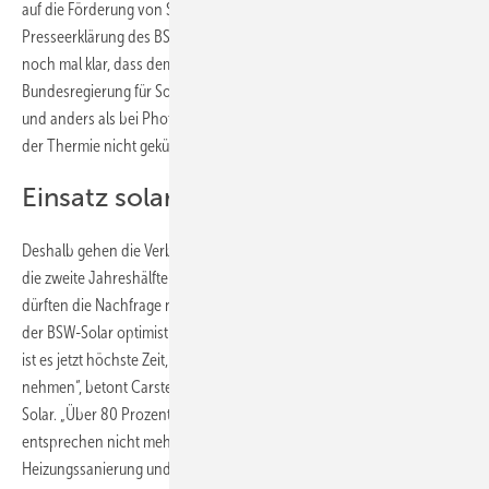
auf die Förderung von Solarwärmeanlagen habe, heißt es in einer
Presseerklärung des BSW-Solar. Die Branchenverband stellt deshalb
noch mal klar, dass dem nicht so ist. An den Zuschüssen der
Bundesregierung für Solarthermieanlagen hat sich nichts geändert
und anders als bei Photovoltaikanlagen werden die Fördersätze in
der Thermie nicht gekürzt.
Einsatz solarer Heizsysteme prüfen
Deshalb gehen die Verbände auch von steigenden Absatzzahlen für
die zweite Jahreshälfte aus. „Vor allem steigende Öl- und Gaspreise
dürften die Nachfrage nach Solarwärmeanlagen befeuern“, gibt sich
der BSW-Solar optimistisch. „Vor dem Start der Heizperiode im Herbst
ist es jetzt höchste Zeit, eine Heizungsmodernisierung in Angriff zu
nehmen“, betont Carsten Körnig, Hauptgeschäftsführer des BSW-
Solar. „Über 80 Prozent der Heizungsanlagen in deutschen Kellern
entsprechen nicht mehr heutigen Energiestandards.“ Bei der
Heizungssanierung und im Neubau rät der Branchenverband, immer