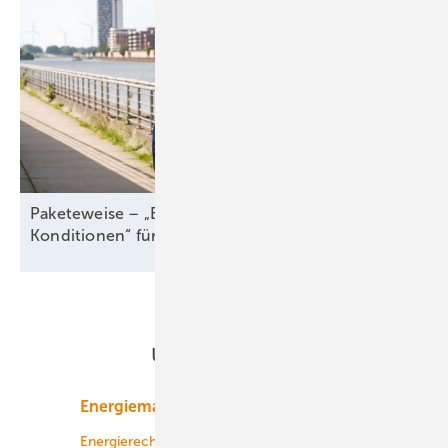
Paketeweise – „Besserer Service, bessere
Konditionen“ für alte
Seewindparks
Unsere Themen
Energiemarkt
Technologie
Energierecht
Planung