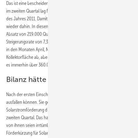
Das ist eine bescheidene Steigerung im 0,8 Prozent. Doch der Absatz
im zweiten Quartal lag fast drei Prozent unter dem Vergleichszeitraum
des Jahres 2011. Damit sind die guten Werte der ersten drei Monate
wieder dahin. In diesem Zeitraum konnte die Branche mit einem
Absatz von 219.000 Quadratmetern Kollektorfläche immerhin eine
Steigerungsrate von 7,3 Prozent verzeichnen. Zwar setzte die Branche
in den Monaten April, Mai und Juni 350.500 Quadratmeter
Kollektorfläche ab, aber im zweiten Quartal des letzten Jahres waren
es immerhin über 360.000 Quadratmeter.
Bilanz hätte besser ausfallen können
Nach der ersten Einschätzung der Verbände hätte die Bilanz besser
ausfallen können. Sie geben der Diskussion um die Kürzung der
Solarstromförderung die Schuld für das schwache Abschneiden im
zweiten Quartal. Das habe die Verbraucher verunsichert. Denn viele
von ihnen seien irrtümlicherweise davon ausgegangen, dass die
Förderkürzung für Solarstromanlagen auch negative Auswirkungen