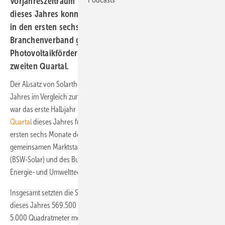
Vorjahreszeitraum leicht rückläufig. Im ersten Halbjahr
dieses Jahres konnte die Branche aber mehr absetzen als
in den ersten sechs Monaten des letzten Jahres. Der
Branchenverband gibt der Diskussion um die
Photovoltaikförderung die Schuld am schwachen
zweiten Quartal.
Der Absatz von Solarthermieanlagen ging im zweiten Quartal dieses
Jahres im Vergleich zum Vorjahreszeitraum leicht zurück. Dennoch
war das erste Halbjahr 2012 dank des starken Absatzes im
ersten
Quartal
dieses Jahres für die Solarthermiebranche besser als die
ersten sechs Monate des vergangenen Jahres. Das geht aus einer
gemeinsamen Marktstatistik des Bundesverbandes Solarwirtschaft
(BSW-Solar) und des Bundesindustrieverbandes Deutschland Haus-,
Energie- und Umwelttechnik (BDH) hervor.
Insgesamt setzten die Solarthermiker in den ersten sechs Monaten
dieses Jahres 569.500 Quadratmeter Kollektorfläche ab. Das sind fast
5.000 Quadratmeter mehr als im ersten Halbjahr des letzten Jahres.