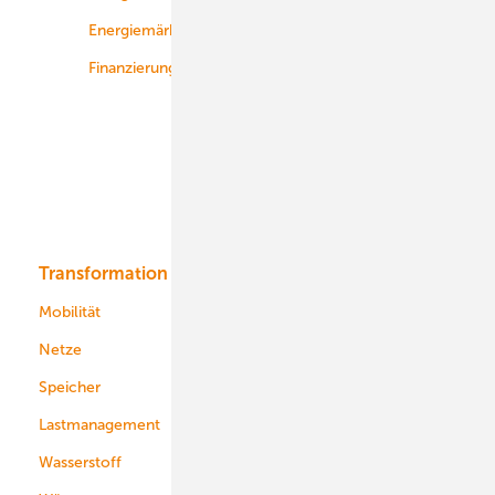
Energiemärkte weltweit
Logistik
Finanzierung
Betrieb
Onshore-Wind
Offshore-Wind
Solar
Bioenergie
Transformation
Energieversorger
Service
Mobilität
Kommunen
Netze
Stadtwerke
Speicher
Energiekonzerne
Lastmanagement
Wasserstoff