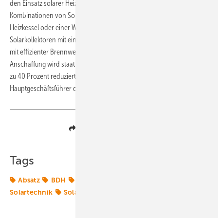
den Einsatz solarer Heizsysteme zu prüfen. Vor allem die
Kombinationen von Sonnenkollektoren mit einem modernen
Heizkessel oder einer Wärmepumpe stehen hoch im Kurs. „Wer
Solarkollektoren mit einer Pelletsheizung, einer Wärmepumpe oder
mit effizienter Brennwerttechnik kombiniert, spart doppelt: Die
Anschaffung wird staatlich unterstützt und der Energiebedarf um bis
zu 40 Prozent reduziert“, rechnet Andreas Lücke,
Hauptgeschäftsführer des BDH, vor. (Sven Ullrich)
Teilen
Link kopieren
Tags
Absatz
BDH
BSW-Solar
Deutschland
Solar
Solartechnik
Solarthermie