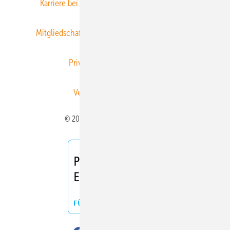
Karriere bei Gentner
Team
Mediaservice
Mitgliedschaften und Engagement
Newsletter
Privacy Manager
RSS-Feed
Veranstaltungen / Webinare
© 2026 ERNEUERBARE ENERGIEN