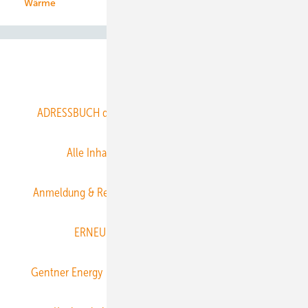
Wärme
Abo- & Leserservice
ADRESSBUCH der WIND- und SOLARENERGIE
AGB
Alle Inhalte chronologisch
Anmelden
Anmeldung & Registrierung
Datenschutz
E-Paper
ERNEUERBARE ENERGIEN abonnieren
Gentner Energy Media
Gentner Verlag
Impressum