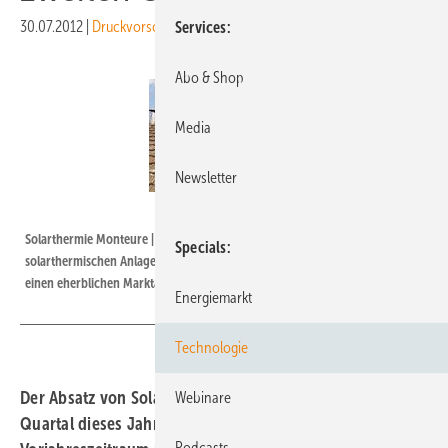
30.07.2012
|
Druckvorschau
Services
Abo & Shop
Media
Newsletter
Foto: Rotex Heating Systems GmbH
Solarthermie Monteure | Durch die Ausweitung der Förderung von
Specials
solarthermischen Anlagen auf Privathaushlate erhofft sich die Branche
einen eherblichen Marktaufschwung.
Energiemarkt
Technologie
Der Absatz von Solarthermieanlagen ist im zweiten
Webinare
Quartal dieses Jahres im Vergleich zum
Podcasts