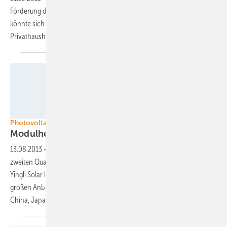
Förderung durch die Regierung in London weiterhin schwach. Das
könnte sich jetzt durch die Ausweitung der Förderung auf
Privathaushalte
ändern.
Foto: Yingli Green Energy
Photovoltaikmarkt im Umbruch
Modulhersteller mit
Rekordabsatz
13.08.2013
-
Die 20 weltweit größten Modulhersteller haben im
zweiten Quartal dieses Jahres einen Rekordabsatz hingelegt. Allein
Yingli Solar konnte etwa 800 Megawatt Modulleistung absetzen. Die
großen Anbieter konzentrieren sich auf die wachsenden Märkte in
China, Japan, USA und
Australien.