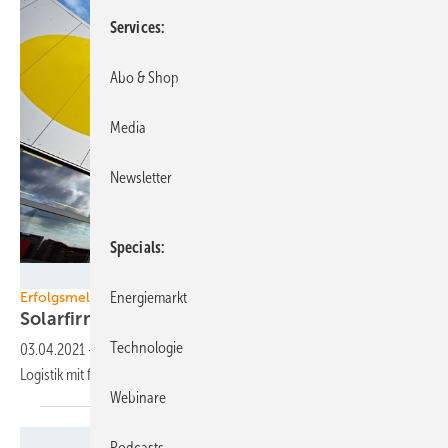
Services
Abo & Shop
Media
Newsletter
Specials
SONNENSTROMFABRIK
Energiemarkt
Erfolgsmeldung aus Wismar
Solarfirma: 30 Prozent mehr Absatz
2020
Technologie
03.04.2021
-
Sonnenstromfabrik sieht 2021 positiv: Vorausschauende
Logistik mit frühzeitigen Vereinbarungen mit
Lieferanten.
Webinare
Podcasts