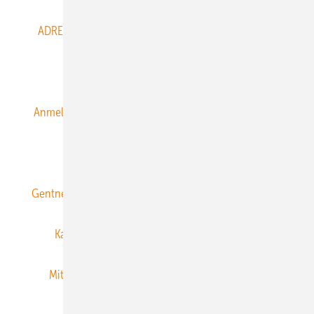
ADRESSBUCH der WIND- und SOLARENERGIE
AGB
Alle Inhalte chronologisch
Anmelden
Anmeldung & Registrierung
Datenschutz
E-Paper
ERNEUERBARE ENERGIEN abonnieren
Gentner Energy Media
Gentner Verlag
Impressum
Karriere bei Gentner
Team
Mediaservice
Mitgliedschaften und Engagement
Newsletter