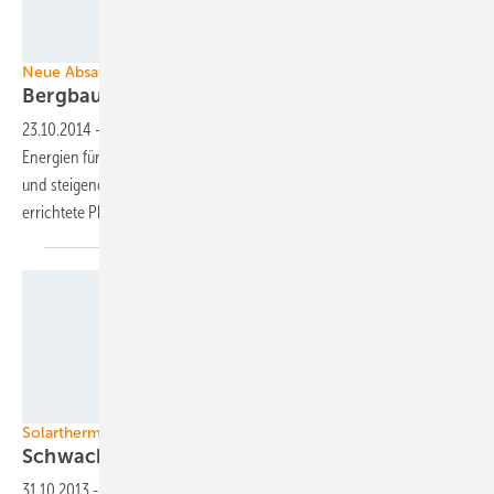
Redavia GmbH/THEnergy
Neue Absatzmärkte für Photovoltaik
Bergbau entdeckt erneuerbare
Energien
23.10.2014
-
Der Bergbau entdeckt zunehmend die erneuerbaren
Energien für sich. Hoher Strombedarf, Preisdruck auf dem Weltmarkt
und steigende Stromkosten machen vor allem die billige und schnell
errichtete Photovoltaik für die Unternehmen
interessant.
Foto: Rotex Heating Systems GmbH
Solarthermie in Großbritannien
Schwacher Markt trotz
Förderung
31.10.2013
-
Der Solarthermiemarkt in Großbritannien bleibt trotz der