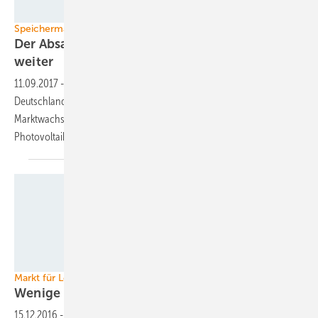
SMA
Speichermarkt Deutschland
Der Absatz von Solarstromspeichern wächst
weiter
11.09.2017
-
Im ersten Halbjahr 2017 haben die Speicheranbieter in
Deutschland 16.800 Geräte abgesetzt. Analysten führen das
Marktwachstum auf sinkende Preise und wachsendem Zubau von
Photovoltaikanlagen
zurück.
Kaco New Energy
Markt für Leistungselektronik
Wenige Hersteller liefern viel
Leistung
15.12.2016
-
Der Wechselrichtermarkt hat die gleiche