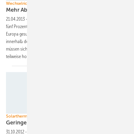
Wechselrichter
Mehr Absatz im vergangenen
Jahr
21.04.2013
-
Im Jahr 2012 stieg der Absatz von Wechselrichtern um
fünf Prozent auf 31 Gigawatt Leistung. Während die Nachfrage in
Europa gesunken ist, boomt der asiatische Markt. Die Konkurrenz
innerhalb der Branche wird größer. Die bisher größten Hersteller
müssen sich den Markt mit immer mehr kleineren Anbietern teilen, die
teilweise hohe Wachstumsraten
verzeichnen.
Foto: Rotex Heating Systems GmbH
Solarthermie in Deutschland
Geringer Absatz im dritten
Quartal
31.10.2012
-
Der Absatz von Solarthermieanlagen ist im dritten Quartal