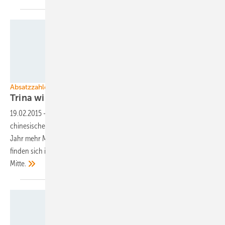
Ja Solar
Absatzzahlen der Modulproduzenten – ein Kommentar
Trina wird größter
Modulhersteller
19.02.2015
-
Die Ausweitung der Produktionskapazitäten der
chinesischen Hersteller zeigt Wirkung. Sie setzten im vergangenen
Jahr mehr Module ab als jemals zuvor. Auf den ersten drei Plätzen
finden sich inzwischen nur noch Produzenten aus dem Reich der
Mitte.