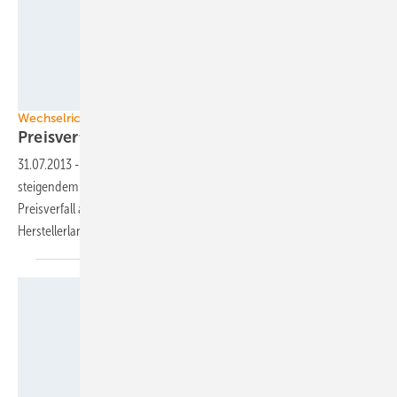
Foto: Sputnik Engineering
Wechselrichter
Preisverfall drückt die
Umsätze
31.07.2013
-
Die Umsätze der Wechselrichterhersteller werden trotz
steigendem Absatz in diesem Jahr sinken. Gründe sind der
Preisverfall auf dem Markt und die Differenzierung der
Herstellerlandschaft.
Fronius