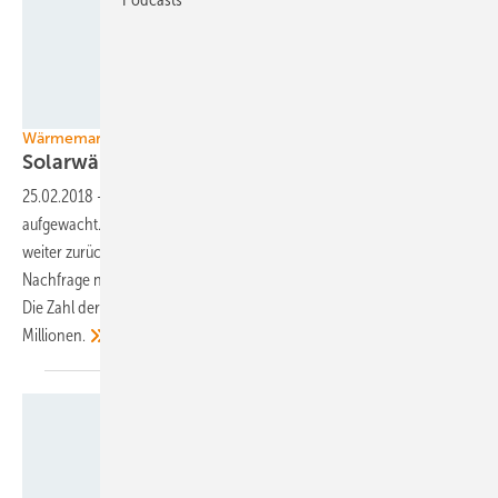
BSW Solar
Wärmemarkt in Deutschland
Solarwärmebranche weiter unter
Druck
25.02.2018
-
Der schlafende Riese Solarthermie ist immer noch nicht
aufgewacht. Im vergangenen Jahr ging der Absatz von Neuanlagen
weiter zurück. Doch der BSW Solar registriert eine wachsende
Nachfrage nach Großanlagen für Kommunen und Gewerbebetriebe.
Die Zahl der installierten Anlagen steigt indes auf über 2,3
Millionen.