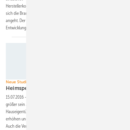
Herstellerkonzentration erreicht wie vor sechs Jahren. Trotzdem hat
sich die Branche grundlegend verändert, was die Herstellerlandschaft
angeht. Der Grund ist die Verschiebung der Photovoltaikmärkte. Die
Entwicklung ist noch nicht
abgeschlossen.
BSW Solar/Bormann
Neue Studie
Heimspeicher mit riesigem
Marktwachstum
15.07.2016
-
Der Markt für Heimspeicher wird in zehn Jahren 40 mal
größer sein als derzeit. Das Wachstum wird nicht nur von den
Hauseigentümern angekurbelt, die damit ihren Eigenverbrauch
erhöhen und den Bezug von Strom aus dem Netz reduzieren wollen.
Auch die Versorger werden einen entscheidende Rolle
spielen.