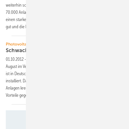
weiterhin schwach. Insgesamt hat die Solarthermieindustrie bisher
70.000 Anlagen abgesetzt. Die Branchenverbände erwarten aber
einen starken Jahresendspurt. Das Geschäftsklima in der Branche ist
gut und die Preise für fossile Brennstoffe
hoch.
Photovoltaikzubau in Deutschland
Schwacher Absatz im
August
01.10.2012
-
Der Zubau an Photovoltaikleistung in Deutschland war im
August im Vergleich zum Vorjahreszeitraum sehr schwach. Inzwischen
ist in Deutschland eine Gesamtleistungvon mehr als 30 Gigawatt
installiert. Da der Eigenverbrauch immer wichtiger wird und viele
Anlagen kreditfinanziert sind, haben die einheimischen Anbieter
Vorteile gegenüber der Konkurrenz aus den
Ausland.