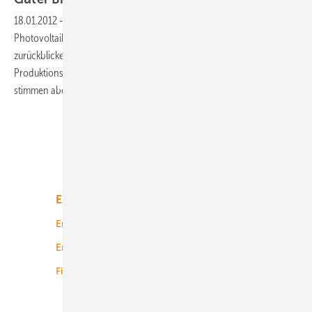
18.01.2012
-
Die Hersteller von Maschinen und Anlagen für die
Photovoltaikproduktion können insgesamt auf ein erfolgreiches Jahr
zurückblicken. Vor allem auf den Märkten in Fernost fanden die
Produktionsmittel Absatz. Die Aussichten für das laufende Jahr
stimmen aber nicht
optimistisch.
Unsere Themen
Energiemarkt
Technologie
Energierecht
Planung
Energiemärkte weltweit
Logistik
Finanzierung
Betrieb
Onshore-Wind