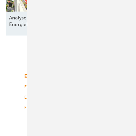
Analyse zeigt: Immobilienkäufer nehmen die
Energiebilanz in den
Blick
Unsere Themen
Energiemarkt
Technologie
Energierecht
Planung
Energiemärkte weltweit
Logistik
Finanzierung
Betrieb
Onshore-Wind
Offshore-Wind