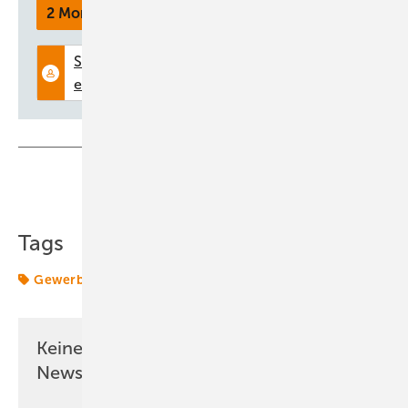
2 Monate kostenlos testen
Teilen
Link kopieren
Tags
Gewerbedächer
Solar
Keine Zeit? Kein Problem mit dem ERE
Newsletter!