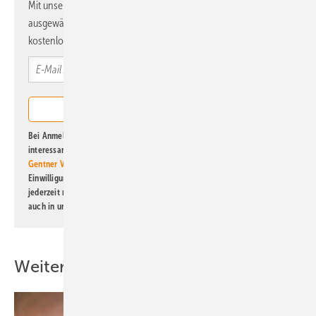
Mit unserem Newsletter erhalten Sie regelmäßig von uns
ausgewählte Informationen und Neuigkeiten, gebündelt und
kostenlos direkt ins Postfach.
Bei Anmeldung zu diesem Newsletter bin ich damit einverstanden, über
interessante Verlags- und Online-Angebote
der Marken der Alfons W.
Gentner Verlag GmbH & Co. KG
informiert zu werden. Diese
Einwilligung kann ich jederzeit widerrufen und eine Abmeldung ist
jederzeit möglich. Informationen zum Umgang mit Daten finden Sie
auch in unserer
Datenschutzerklärung
.
Weitere Inhalte