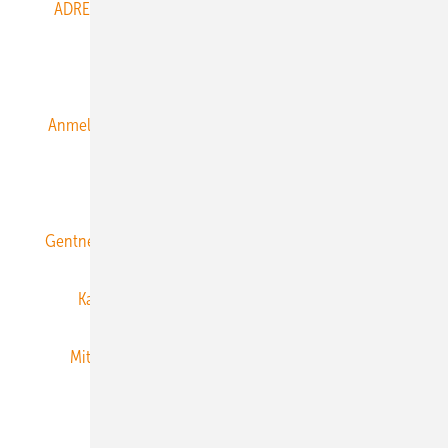
ADRESSBUCH der WIND- und SOLARENERGIE
AGB
Alle Inhalte chronologisch
Anmelden
Anmeldung & Registrierung
Datenschutz
E-Paper
ERNEUERBARE ENERGIEN abonnieren
Gentner Energy Media
Gentner Verlag
Impressum
Karriere bei Gentner
Team
Mediaservice
Mitgliedschaften und Engagement
Newsletter
Privacy Manager
RSS-Feed