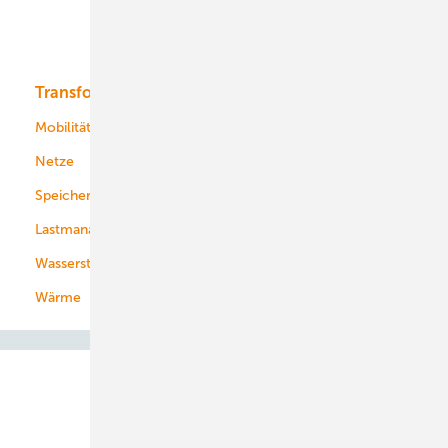
Solar
Bioenergie
Transformation
Energieversorger
Service
Mobilität
Kommunen
Netze
Stadtwerke
Speicher
Energiekonzerne
Lastmanagement
Wasserstoff
Wärme
Abo- & Leserservice