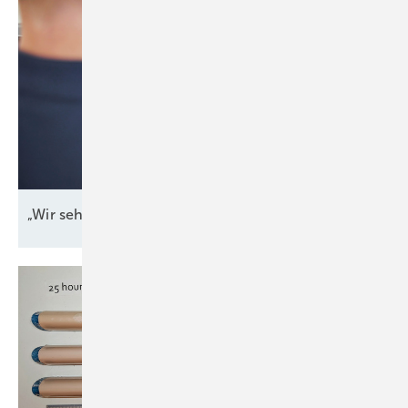
„Wir sehen, wo es
knirscht“