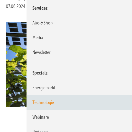
07.06.2024
|
Veröffentlicht in
Ausgabe 05-2024
Services
Abo & Shop
Media
Newsletter
Specials
Energiemarkt
Technologie
Foto: Marina Lohrbach – stock.adobe.com
Webinare
Podcasts