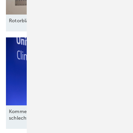
Rotorblätter nachhaltig vor Erosion
schützen
Kommentar: Aus für Revolution Wind nach
schlechtem Deal, aber kein
Ende