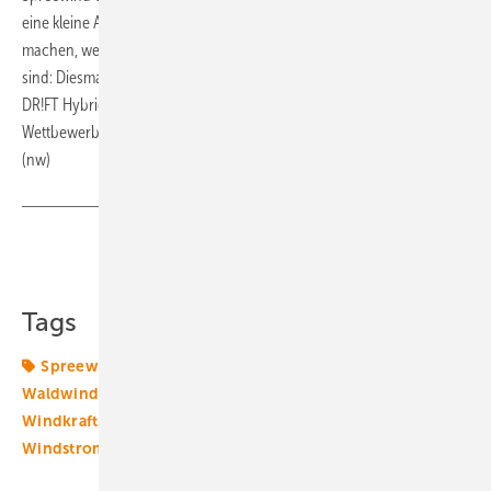
eine kleine Auswahl der abendlichen Aktivitäten, die verständlich
machen, weshalb „Spiele“ diesmal sogar Teil des Mottos geworden
sind: Diesmal gibt es Basketball, das Casino, eine Carrera-Rennbahn,
DR!FT Hybrid Gaming. Drohnenspiel Karaoke, Laser Labyrinth, Lego
Wettbewerb, Minigolf, Quiz, Tischtennis, Torwand und vieles mehr.
(nw)
Teilen
Link kopieren
Tags
Spreewind
Termine & Veranstaltungen
Waldwindparks
Windenergie
Windenergietage
Windkraft
Windmarkt
Windpolitik
Windstromvermarktung
Windtechnik