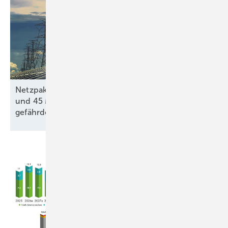
Netzpaket: Mehr als 30 GW Erneuerbaren-Projekte
und 45 Milliarden Euro private Investitionen
gefährdet