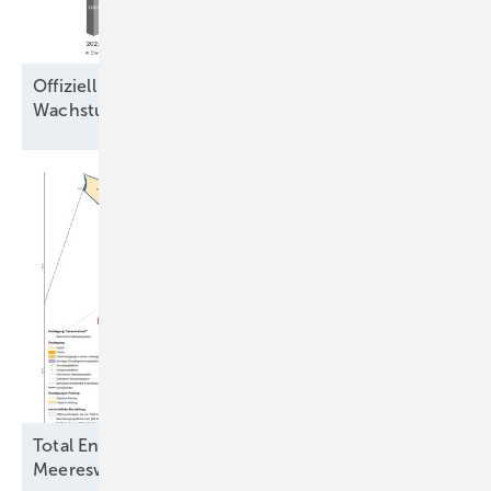
Offiziell 165 Gigawatt neue Windkraft 2025,
Wachstumsregionen verschieben
sich
Total Energies und Jera Nex BP fordern
Meereswindkraftbremse zu ihren
Gunsten