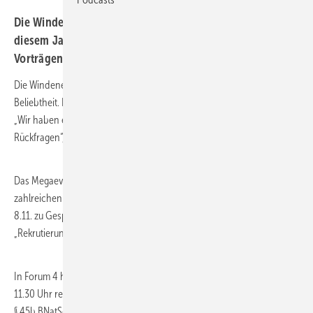
Die Windenergietage von Spreewind zeigen sich auch in
diesem Jahr mit einem gewaltigen Programm aus
Vorträgen, die für die Windbranche relevant sind.
Die Windenergietage 2023 erfreuen sich diesmal ganz besonderer
Beliebtheit. Darum sind sie bereits seit Anfang Oktober ausgebucht.
„Wir haben eine Warteliste mit 150 Personen. Bitte dazu keine
Rückfragen“, heißt es auf der Website des Veranstalters Harald Düring.
Das Megaevent der Windbranche glänzt auch in diesem Jahr mit
zahlreichen relevanten Themen in den Foren. Birn + Partners lädt am
8.11. zu Gesprächen und Diskussionen rund um das Thema
„Rekrutierung in Zeiten des Kandidatenmangels“ ins Forum 32 ein.
In Forum 4 heißt es am 9.11. Recht & Paragraphenreiterei. Von 11 bis
11.30 Uhr referiert hier Katharina Schober von Sterr-Kölln & Partner zu
§ 45b BNatSchG – aktuelle Rechtsprechung & offene Fragen.