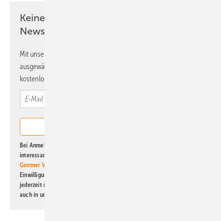
Keine Zeit? Kein Problem mit dem ERE
Newsletter!
Mit unserem Newsletter erhalten Sie regelmäßig von uns
ausgewählte Informationen und Neuigkeiten, gebündelt und
kostenlos direkt ins Postfach.
Bei Anmeldung zu diesem Newsletter bin ich damit einverstanden, über
interessante Verlags- und Online-Angebote
der Marken der Alfons W.
Gentner Verlag GmbH & Co. KG
informiert zu werden. Diese
Einwilligung kann ich jederzeit widerrufen und eine Abmeldung ist
jederzeit möglich. Informationen zum Umgang mit Daten finden Sie
auch in unserer
Datenschutzerklärung
.