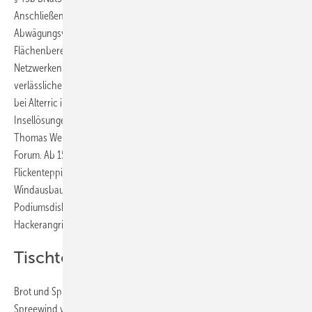
Anschließend fragt Prometheus „Was bedeutet der
Abwägungsvorrang der Erneuerbaren Energien für die
Flächenbereitstellung?“. Vertiefenden Gesprächen können auch beim
Netzwerken an den Messeständen stattfinden. „So gelingt eine
verlässliche Energieversorgung durch erneuerbare Energien“ heißt es
bei Alterric in Forum 13 am selben Tag. „Gesamtsystem statt
Insellösungen – Kosten senken, Ertrag steigern“ - so ein Vortrag von
Thomas Werner, DNV Energy Systems Germany GmbH, in diesem
Forum. Ab 15 h heißt es dort „Manchmal ist weniger mehr: Warum ein
Flickenteppich aus Beteiligungsregelungen auf Länderebene den
Windausbau ausbremsen könnte“. Juwi startet sei Forum 14 mit einer
Podiumsdiskussion: Das moderne Stromsystem in Zeiten von
Hackerangriffen und Smart Technologie.
Tischtennis und Karaoke
Brot und Spiele - so das Motto der diesjährigen Windenergietage von
Spreewind vom 8. bis 11.November in Potsdam. An dieser Stelle nur