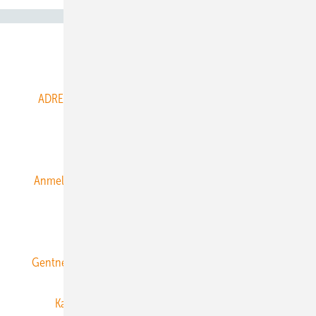
Abo- & Leserservice
ADRESSBUCH der WIND- und SOLARENERGIE
AGB
Alle Inhalte chronologisch
Anmelden
Anmeldung & Registrierung
Datenschutz
E-Paper
ERNEUERBARE ENERGIEN abonnieren
Gentner Energy Media
Gentner Verlag
Impressum
Karriere bei Gentner
Team
Mediaservice