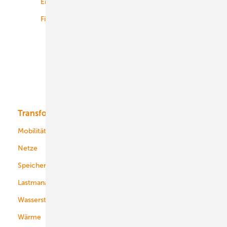
Energiemärkte weltweit
Logistik
Finanzierung
Betrieb
Onshore-Wind
Offshore-Wind
Solar
Bioenergie
Transformation
Energieversorger
Service
Mobilität
Kommunen
Netze
Stadtwerke
Speicher
Energiekonzerne
Lastmanagement
Wasserstoff
Wärme