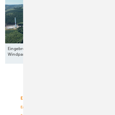
Eingebremster Boom: Weiterhin nur zweitbester
Windparkzubau in Halbjahr
Eins
Unsere Themen
Energiemarkt
Technologie
Energierecht
Planung