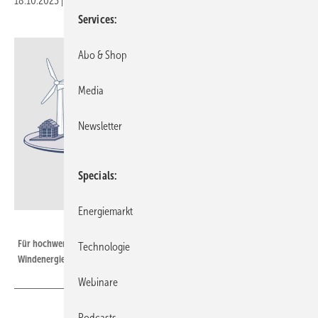
18.10.2023
|
Druckvorschau
Services
Abo & Shop
Media
Newsletter
Specials
Energiemarkt
Spreewind
Für hochwertige Vorträge, Kulinarisches und Unterhaltung wird auf den
Technologie
Windenergietagen gesorgt sein.
Webinare
Podcasts