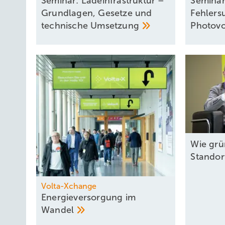
Seminar: Ladeinfrastruktur –
Seminar
Grundlagen, Gesetze und
Fehlers
technische
Umsetzung
Photovo
Wie grü
Standor
Volta-Xchange
Energieversorgung im
Wandel