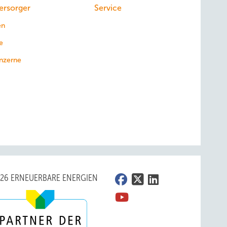
ersorger
Service
en
e
nzerne
026 ERNEUERBARE ENERGIEN