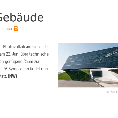
 Gebäude
orschau
der Photovoltaik am Gebäude
 am 22. Juni über technische
Auch genügend Raum zur
Das PV-Symposium findet nun
tatt.
(NW)
Foto: E