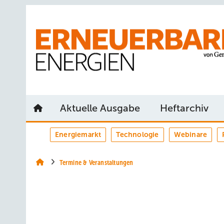
Springe
Springe
Springe
auf
auf
auf
Hauptinhalt
Hauptmenü
SiteSearch
Aktuelle Ausgabe
Heftarchiv
Energiemarkt
Technologie
Webinare
Termine & Veranstaltungen