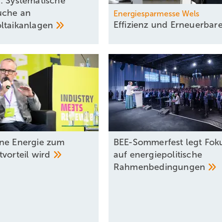
: Systematische
uche an
Energiesparmesse Wels
Effizienz und
Erneuerbar
ltaikanlagen
ne Energie zum
BEE-Sommerfest legt Fok
tvorteil
wird
auf energiepolitische
Rahmenbedingungen