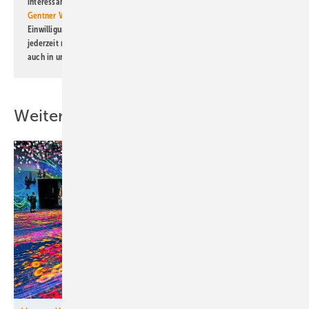
interessante Verlags- und Online-Angebote
der Marken der Alfons W.
Gentner Verlag GmbH & Co. KG
informiert zu werden. Diese
Einwilligung kann ich jederzeit widerrufen und eine Abmeldung ist
jederzeit möglich. Informationen zum Umgang mit Daten finden Sie
auch in unserer
Datenschutzerklärung
.
Weitere Inhalte