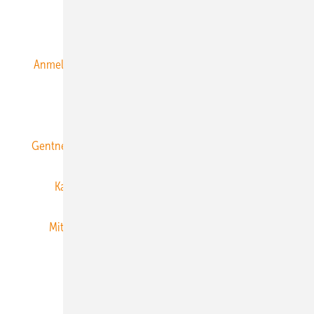
Alle Inhalte chronologisch
Anmelden
Anmeldung & Registrierung
Datenschutz
E-Paper
ERNEUERBARE ENERGIEN abonnieren
Gentner Energy Media
Gentner Verlag
Impressum
Karriere bei Gentner
Team
Mediaservice
Mitgliedschaften und Engagement
Newsletter
Privacy Manager
RSS-Feed
Veranstaltungen / Webinare