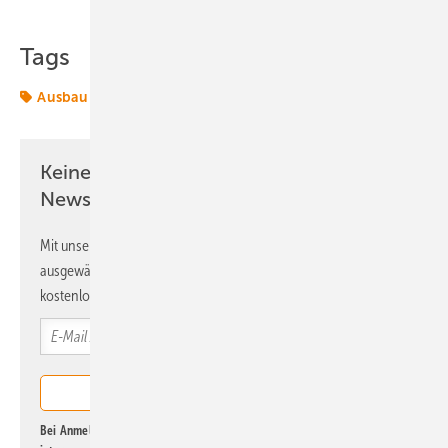
Tags
Ausbau
Photovoltaik
Termine & Veranstaltungen
Keine Zeit? Kein Problem mit dem ERE
Newsletter!
Mit unserem Newsletter erhalten Sie regelmäßig von uns
ausgewählte Informationen und Neuigkeiten, gebündelt und
kostenlos direkt ins Postfach.
Bei Anmeldung zu diesem Newsletter bin ich damit einverstanden, über