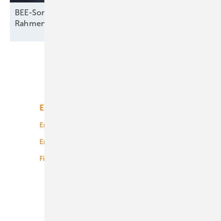
BEE-Sommerfest legt Fokus auf energiepolitische
Rahmenbedingungen
Unsere Themen
Energiemarkt
Technologie
Energierecht
Planung
Energiemärkte weltweit
Logistik
Finanzierung
Betrieb
Onshore-Wind
Offshore-Wind
Solar