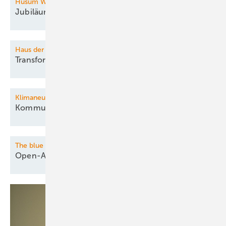
Husum Wind
Jubiläumsfilm mit multimedialer
Show
Haus der Technik Seminar
Transformatoren im
Überblick
Klimaneutrale Kommunen
Kommunaler
Klimaschutz
The blue Beach
Open-Air
Fachaustausch