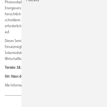
Photovoltaik wird künftig eine der tragende Säule der
Energieversorgung in Deutschland und weltweit sein. Die Diskussion
hinsichtlich des Klimawandels hat gezeigt, dass ein deutlich
schnellerer Ausbau der Nutzung regenerativer Energien dringend
erforderlich ist. Die Solarenergie weist dabei die größten Potenziale
auf.
Dieses Seminar vermittelt die Grundlagen, angefangen von
Einsatzmöglichkeiten, der Funktionsweise und Herstellung von
Solarmodulen, der Planung und Auslegung von PV-Anlagen bis hin zu
Wirtschaftlichkeitsfragen.
Termin: 18.11.2025 (09:30 - 17:30)
Ort: Haus der Technik, Hollestr. 1, 45127 Essen
Alle Informationen finden Sie unter:
Haus der Technik
Teilen
Link kopieren