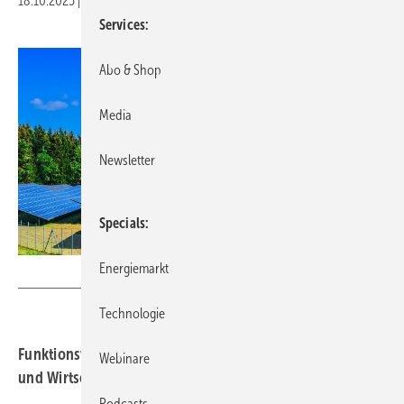
18.10.2025
|
Druckvorschau
Services
Abo & Shop
Media
Newsletter
Specials
Energiemarkt
monticellllo / Adobe Stock
Technologie
Funktionsweise, Herstellung, Anlagenaufbau, Planung
Webinare
und Wirtschaftlichkeit von Solaranlagen verstehen.
Podcasts