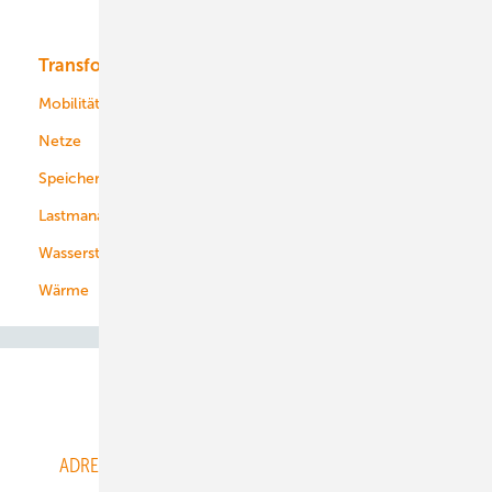
Bioenergie
Transformation
Energieversorger
Service
Mobilität
Kommunen
Netze
Stadtwerke
Speicher
Energiekonzerne
Lastmanagement
Wasserstoff
Wärme
Abo- & Leserservice
ADRESSBUCH der WIND- und SOLARENERGIE
AGB