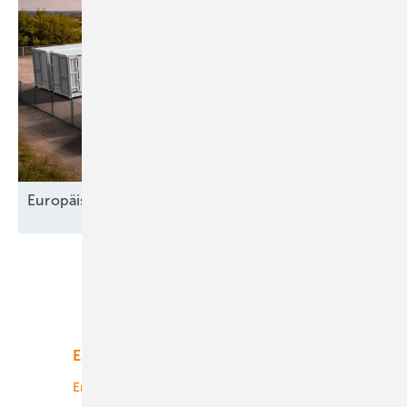
Europäischer Speichermarkt wächst
weiter
Unsere Themen
Energiemarkt
Technologie
Energierecht
Planung