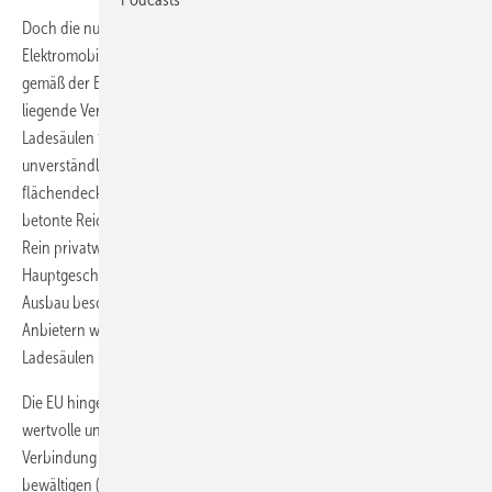
Doch die nun vorgesehene Rolle der Verteilnetzbetreiber bei der
Elektromobilität hält Reiche für vollkommen unzureichend: Dass
gemäß der EU-Einigung nun der häufig in den Händen der Stadtwerke
liegende Verteilnetzbetrieb mit dem Ausbau und Betrieb von
Ladesäulen für Elektroautos unvereinbar sein soll, sei „absolut
unverständlich“. Brüssel stelle so „die Ampel für den schnellen und
flächendeckenden Ausbau der E-Mobilität in Deutschland auf Rot“,
betonte Reiche. Dies gelte insbesondere für den ländlichen Raum.
Rein privatwirtschaftliche Unternehmen hält die VKU-
Hauptgeschäftsführerin demnach für weniger ungeeignet, den
Ausbau besonders schnell voranzutreiben: „Keine Gruppe von
Anbietern wäre besser dazu geeignet, ein dichtes Netz von
Ladesäulen über das Land zu legen, als die Verteilnetzbetreiber.“
Die EU hingegen
sieht die Verteilnetzbetreiber
zwar offenbar als
wertvolle und wichtige Akteure dafür an, „die Herausforderungen in
Verbindung mit einer mehr variablen Energieerzeugung lokaler zu
bewältigen (Zum Beispiel, in dem sie die lokalen Flexibilitäts-