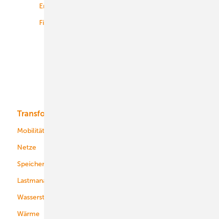
Energiemärkte weltweit
Logistik
Finanzierung
Betrieb
Onshore-Wind
Offshore-Wind
Solar
Bioenergie
Transformation
Energieversorger
Service
Mobilität
Kommunen
Netze
Stadtwerke
Speicher
Energiekonzerne
Lastmanagement
Wasserstoff
Wärme