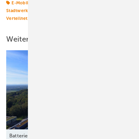
E-Mobilität
Energiewende 2.0
Mobilität
Stadtwerk
Transformation
Verteilnetzbetreiber
Verteilnetze
Weitere Inhalte
Batteriespeicher: Rückgrat einer klimaneutralen