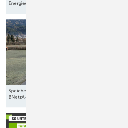
Energieversorgung
Speichernetzentgelte vor dem Umbruch: Was die
BNetzA‑Pläne wirklich
bedeuten