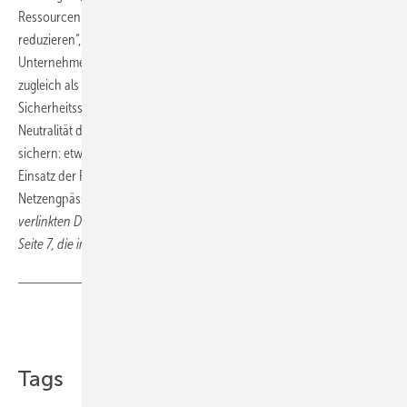
Ressourcen bereitstellen)" . Dies könnte Netzwerkkosten „signifikant
reduzieren“, heißt es bei der EU dazu. Allerdings seien die Verteilnetz-
Unternehmen häufig Teil großer vertikal integrierter Unternehmen, die
zugleich als Energieversorger aktiv seien. Daher müssten
Sicherheitsschranken zur Regulierung eingebaut werden, um die
Neutralität der Verteilnetzbetreiber für ihre eigentlichen Funktionen zu
sichern: etwa beim Management von Daten oder, wenn es um den
Einsatz der Flexibilitätsinstrumente zur Vermeidung von
Netzengpässen in der Energieversorgung gehe. (
siehe im hier
verlinkten Dokument zu den Bedenken der EU den 3. Absatz auf PDF-
Seite 7, die im Dokument Seite 5 genannt wird
)
Teilen
Link kopieren
Tags