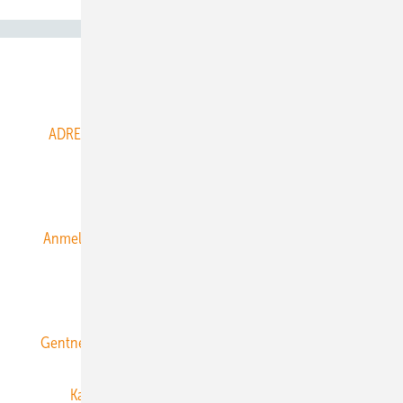
Abo- & Leserservice
ADRESSBUCH der WIND- und SOLARENERGIE
AGB
Alle Inhalte chronologisch
Anmelden
Anmeldung & Registrierung
Datenschutz
E-Paper
ERNEUERBARE ENERGIEN abonnieren
Gentner Energy Media
Gentner Verlag
Impressum
Karriere bei Gentner
Team
Mediaservice