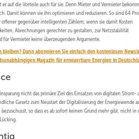
 er auf die Vorteile auch für sie. Denn Mieter und Vermieter bekom
ch. Damit können sie ihn optimieren und reduzieren. So sind 64 Pr
r offener gegenüber intelligenten Zählern, wenn sie damit Kosten
eiten, Abrechnungen gerechter zu gestalten, zur Netzstabilität
nd für Vermieter keine überzeugenden Argumente.
 bleiben? Dann abonnieren Sie einfach den kostenlosen Newsle
unabhängigen Magazin für erneuerbare Energien in Deutschl
nce
nsparung nicht das primäre Ziel des Einsatzes von digitalen Strom- 
efindliche Gesetz zum Neustart der Digitalisierung der Energiewende 
bezuschusst, so dass es ab sofort keinen Grund mehr gibt, nicht in 
 Lücking.
htig