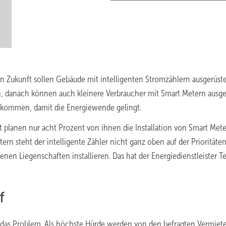
n Zukunft sollen Gebäude mit intelligenten Stromzählern ausgerüst
, danach können auch kleinere Verbraucher mit Smart Metern ausge
m kommen, damit die Energiewende gelingt.
it planen nur acht Prozent von ihnen die Installation von Smart Mete
rn steht der intelligente Zähler nicht ganz oben auf der Prioritätenl
nen Liegenschaften installieren. Das hat der Energiedienstleister 
f
n das Problem. Als höchste Hürde werden von den befragten Vermiet