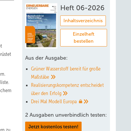
Heft 06-2026
Inhaltsverzeichnis
Einzelheft
bestellen
et
rüstet
Aus der Ausgabe:
Grüner Wasserstoff bereit für große
rn.
Maßstäbe
iste.
Realisierungskompetenz entscheidet
Techem
über den
Erfolg
Drei Mal Modell
Europa
2 Ausgaben unverbindlich testen:
Jetzt kostenlos testen!
ern zu