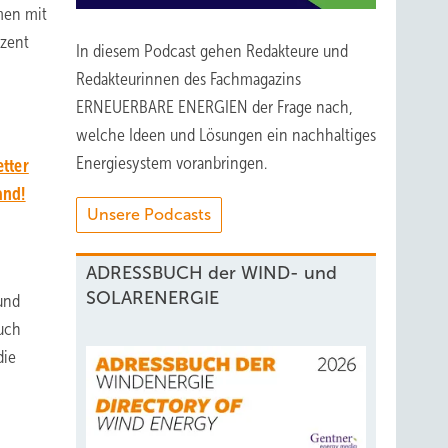
men mit
ozent
In diesem Podcast gehen Redakteure und
Redakteurinnen des Fachmagazins
ERNEUERBARE ENERGIEN der Frage nach,
welche Ideen und Lösungen ein nachhaltiges
Energiesystem voranbringen.
tter
and!
Unsere Podcasts
ADRESSBUCH der WIND- und
SOLARENERGIE
und
auch
die