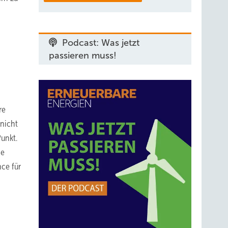
Podcast: Was jetzt
passieren muss!
re
 nicht
Punkt.
ie
nce für