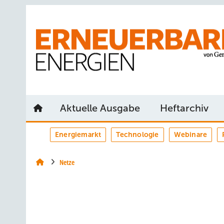
Springe
Springe
Springe
auf
auf
auf
Hauptinhalt
Hauptmenü
SiteSearch
Aktuelle Ausgabe
Heftarchiv
Energiemarkt
Technologie
Webinare
Netze