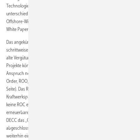
Technologien anpassen“, sagt der DECC-Sprecher. Details zu
unterschiedlichen Tarifleveln, wie Abstufungen zwischen On- und
Offshore-Windparks, Wellenenergie und Atomkraft will DECC erst im
White Paper nennen.
Das angekündigte FIT-System soll die Grünstromzertifikate
schrittweise ersetzen. Zwischen 2013 und 2017 sollen die neue und
alte Vergütungsform parallel laufen. Planer erneuerbarer Energie-
Projekte können in dieser Zeit wählen, welches System sie in
Anspruch nehmen wollen (Förderprinzip der Renewable Obligation
Order, ROO, und Änderungen für Offshore-Anlagen siehe nächste
Seite). Das ROC-System läuft 2037 für die letzten regenerativen
Kraftwerksparks aus. Da konventionelle Energieerzeuger ab 2017
keine ROC erwerben müssen, um einen bestimmten Anteil
erneuerbarer Energien am gehandelten Strom nachzuweisen, hat
DECC das „Grandfathering“ entwickelt. Es soll sicherstellen, dass
abgeschlossene Verträge mit erneuerbaren Kraftwerksbetreibern
weiterhin eingehalten werden – auch wenn es keinen industriellen