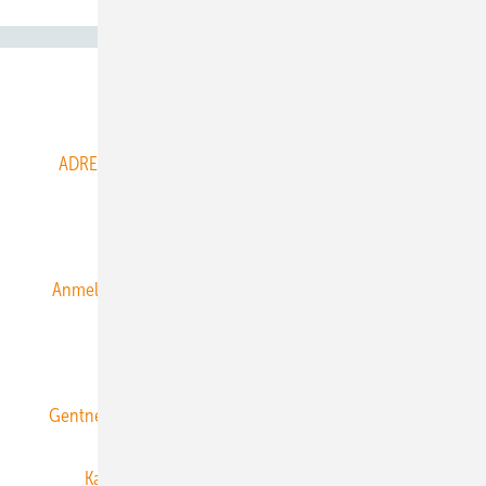
Abo- & Leserservice
ADRESSBUCH der WIND- und SOLARENERGIE
AGB
Alle Inhalte chronologisch
Anmelden
Anmeldung & Registrierung
Datenschutz
E-Paper
ERNEUERBARE ENERGIEN abonnieren
Gentner Energy Media
Gentner Verlag
Impressum
Karriere bei Gentner
Team
Mediaservice