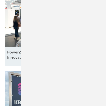
Power2Drive Awards: preisverdächtige
Innovationen auf der Messe in
München