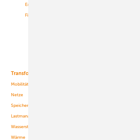
Energiemärkte weltweit
Logistik
Finanzierung
Betrieb
Onshore-Wind
Offshore-Wind
Solar
Bioenergie
Transformation
Energieversorger
Service
Mobilität
Kommunen
Netze
Stadtwerke
Speicher
Energiekonzerne
Lastmanagement
Wasserstoff
Wärme