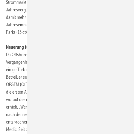
Strommarkt für umgerechnet 43 Euro pro MWh. Die Summe der
Jahresvergütung für Alpha Ventus nach britischem Modell beträge
damit mehr als 33 Millionen Euro. Das deckt sich mit den
Jahreseinnahmen aus der aktuellen EEG-Förderung für Offshore-
Parks (15 ct/kWh) der Bundesrepublik.
Neuerung für Offshore-Projekte
Da Offshore-Projekte häufig lange Bauphasen haben, kam es in der
Vergangenheit vor, dass sich die 20-jährige Vergütungsdauer für
einige Turbinen stark verkürzt hat. Um ROCs zu erhalten, musste ein
Betreiber seinen Windpark zunächst bei der Regulierungsbehörde
OFGEM (Office of Gas and Electricity Markets) akkreditieren. Waren
die ersten Anlagen am Netz, konnte der Betreiber sie registrieren,
worauf der ganze Windpark Zertifikate für den produzierten Strom
erhielt. „Wenn die letzten Anlagen großer Projekte aber erst drei Jahre
nach den ersten ans Netz gingen, verkürzte sich deren Vergütungszeit
entsprechend um drei Jahre“, sagt RenewableUK-Sprecher Nick
Medic. Seit dem 31. März dürfen Projektierer ihre Offshore-Parks