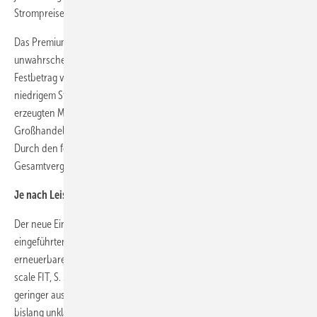
Strompreisentwicklung.
Das Premium-FIT nach dem Modell Spaniens gilt als
unwahrscheinlichste, weil teuerste Alternative. Es sieht einen
Festbetrag vor, der auf den Stromhandelspreis summiert wird. Bei
niedrigem Strompreis ist die Gesamtvergütung der unter FIT
erzeugten Megawattstunde gering. Steigen die
Großhandelsstrompreise, steigt mit ihnen die Gesamtvergütung.
Durch den festgelegten Aufschlag entwickelt sich die
Gesamtvergütung immer parallel zum Marktpreis.
Je nach Leistung ein anderes FIT
Der neue Einspeisetarif knüpft an der Leistungsgrenze des 2010
eingeführten Feed-in Tariff für
er­neuerbare Erzeugereinheiten bis fünf Megawatt Leistung an (small-
scale FIT, S. 26 ff.). Die Vergütung großer CO2-armer Kraftwerke wird
geringer ausfallen als im small-scale FIT, jedoch ist die Förderhöhe
bislang unklar. „Wir werden die Tariflevel an die Kosten der einzelnen