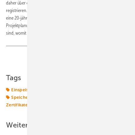
daher über eine Zeit von fünf Jahren in bis zu fünf Phasen
registrieren. So erhält jeder fertige Bauabschnitt ab Inbetriebnahme
eine 20-jährige Förderung. „Das ist wesentlich besser für die
Projektplanung, insbesondere, weil die neuen Parks weitaus größer
sind, womit sich auch die Bauzeiten verlängern“, urteilt Medic.
Teilen
Link kopieren
Tags
Einspeisetarif
Energiewende 2.0
Großbritannien
Speicher
Transformation
UK
Zertifikat
Zertifikate
Weitere Inhalte