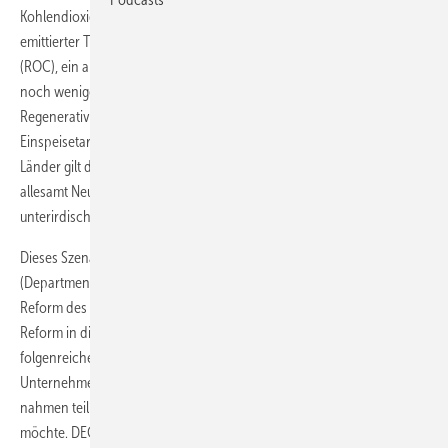
Kohlendioxidsteuer zahlen die Energieversorger 70 Pfund pro
emittierter Tonne des klimaaktiven Gases. Die Grünstromzertifikate
(ROC), ein altes Fördermittel für erneuerbare Energien, gelten nur
noch wenige Jahre für die letzten Bestandsparks. Die meisten
Regenerativstromerzeuger erhalten einen strompreisgebundenen
Einspeisetarif. Aber im Gegensatz zu den Einspeisetarifen anderer
Länder gilt dieser nicht nur für die Erneuerbaren: Acht Atommeiler,
allesamt Neubauten, profitieren nebst einiger Kohlekraftwerke mit
unterirdischen CO2-Speichern von der Vergütung.
Dieses Szenario skizziert das britische Energieministerium DECC
(Department of Energy and Climate Change) mit seinen Plänen zur
Reform des Energiemarktes. 2013 will das DECC die Electricity Market
Reform in die Tat umsetzen. Bis Anfang letzten Monats standen die
folgenreichen Vorhaben zur Diskussion. „Über 200 internationale
Unternehmen, Branchenorganisationen und Interessenverbände
nahmen teil“, sagt ein Sprecher des DECC, der nicht genannt werden
möchte. DECC will die eingereichten Anregungen nun auswerten und