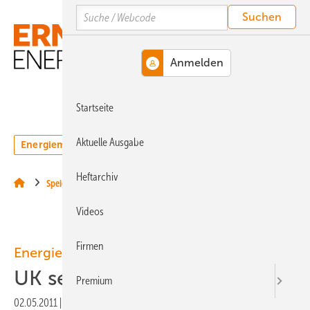
Springe
Springe
Springe
Search
auf
auf
auf
Hauptinhalt
Hauptmenü
SiteSearch
MENÜ
Startseite
Aktuelle Ausgabe
Energiemarkt
Technologie
Webinare
Podcasts
Heftarchiv
Speicher
Videos
Firmen
Energiepolitik Großbritannien
UK setzt Zertifikate ab
Premium
02.05.2011
|
Druckvorschau