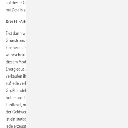
auf dieser Grundlage im Juni einen Informationsbericht (White Paper)
mit Details zur Reform veröffentlichen.
Drei FIT-Arten im Gespräch
Erst dann wird feststehen, welches Fördersystem die
Grünstromzertifikate ersetzen soll. Dafür stehen drei Formen eines
Einspeisetarifes (Feed-in Tariff = FIT) zur Auswahl: Als
wahrscheinlichste Alternative gilt das FIT mit Differenzvertrag. Bei
diesem Modell wird ein Tariflevel für die jeweilige CO2-arme
Energiequelle festgelegt. Die FIT-geförderten Energieerzeuger
verkaufen ihren Strom am Energiemarkt und erhalten einen Zuschlag
auf jede verkaufte Megawattstunde (MWh). Ist der
Großhandelsstrompreis niedrig, fällt der Zuschlag (top-up payment)
höher aus. Übersteigt der Großhandelsstrompreis das festgelegte
Tariflevel, müssen die Betreiber die Differenz zurückzahlen. So bleibt
der Geldwert jeder Megawattstunde konstant. Die zweite Möglichkeit
ist ein statisches Tarifsystem nach deutschem Vorbild. Danach erhält
jede erzeugte Megawattstunde einen Festbetrag, unabhängig von der