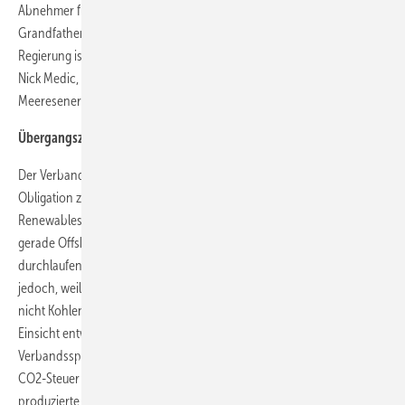
Abnehmer für die fortlaufend produzierten ROC gibt. Wie genau das
Grandfathering funktionieren soll, lässt DECC allerdings offen. „Die
Regierung ist zurzeit auf der Suche nach einer Übergangslösung“, weiß
Nick Medic, Pressesprecher des Verbandes für Wind- und
Meeresenergie RenewableUK (ehemals BWEA).
Übergangszeit bis 2017 zu kurz
Der Verband ist enttäuscht von dem Beschluss, die Renewables
Obligation zu ersetzen. Das System habe effektiv gearbeitet.
RenewablesUK kritisiert auch die kurze Übergangszeit bis 2017, da
gerade Offshore-Windprojekte lange Genehmigungs- und Bauzeiten
durchlaufen. Im Wesentlichen begrüße man die Energiereform
jedoch, weil die Regierung damit sicherstelle, dass die Energiemärkte
nicht Kohlenstoff-blind werden. „Energiekonzerne müssen die
Einsicht entwickeln, dass der Kohlendioxidausstoß etwas kostet“, sagt
Verbandssprecher Medic. Das will die britische Regierung mit einer
CO2-Steuer sicherstellen. Bis 2020 sollen Energieversorger für jede
produzierte Tonne CO2 eine Abgabe von 20 Pfund (23 Euro) zahlen.