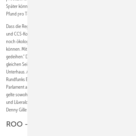
Später könne der Preis schrittweise auf 30, 50 und schließlich 70
Pfund pro Tonne wachsen.
Dass die Regierung neben allen Erneuerbaren auch die Kernenergie
und CCS-Kohlekraft fördern will, besorgt Medic weder ökonomisch
noch ökologisch: „Wir brauchen jede Energie, die wir bekommen
können. Mit angemessener Unterstützung können alle Sparten
gedeihen.“ Damit steht der Verband für erneuerbare Energien auf der
gleichen Seite wie der Großteil der Abgeordneten im britischen
Unterhaus. Angaben Großbritanniens öffentlich-rechtlichen
Rundfunks BBC zufolge, plädiert die Mehrheit der Abgeordneten im
Parlament auch nach den Ereignissen in Japan für die Kernkraft. Das
gelte sowohl für die regierende Koalition aus Konservativen (Tories)
und Liberaldemokraten als auch für die oppositionelle Labour-Partei.
Denny Gille
ROO – UKs Fördermodell