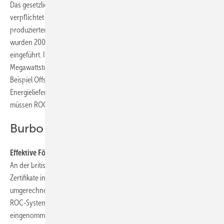
Das gesetzliche Quotensystem Renewables Obligation Order, ROO,
verpflichtet jeden Energieerzeuger dazu, einen bestimmten Anteil der
produzierten Energie aus erneuerbaren Quellen zu gewinnen. Dafür
wurden 2002 die Renewables Obligation Certificates (ROC)
eingeführt. In der Regel erhält jede erneuerbar produzierte
Megawattstunde (MWh) ein ROC. Teure Technologien, wie zum
Beispiel Offshore-Anlagen, verdienen derzeit zwei ROC pro MWh.
Energielieferanten mit zu geringem Anteil erneuerbarer Energien
müssen ROC einkaufen, um ihre Quote zu erfüllen.
Burbo BankFoto: Dong Energy A/S
Effektive Fördermethode
An der britischen Auktionsbörse e-ROC betrug der Stückpreis der
Zertifikate in den letzten drei Quartalen 2010 durchschnittlich
umgerechnet 55 Euro. Der Windpark Alpha Ventus hätte nach dem
ROC-System bei 220 GWh jährlich rund 24 Millionen Euro
eingenommen. Hinzu käme der Verkauf des erzeugten Stroms auf dem