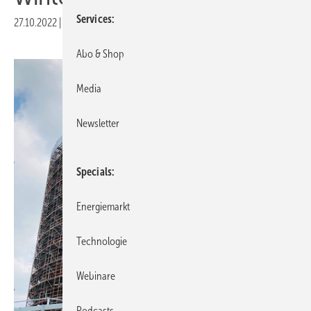
Services
27.10.2022
|
Veröffentlicht in
Ausgabe 07-2022
Abo & Shop
Media
Newsletter
Specials
Energiemarkt
Technologie
Webinare
Podcasts