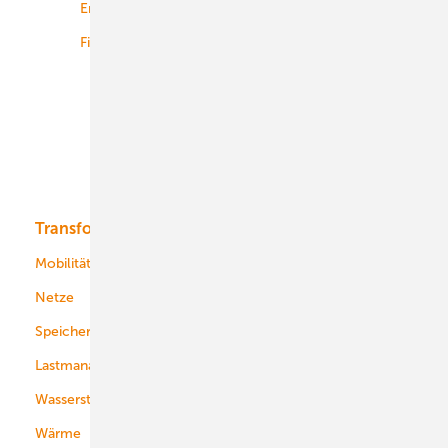
Energiemärkte weltweit
Logistik
Finanzierung
Betrieb
Onshore-Wind
Offshore-Wind
Solar
Bioenergie
Transformation
Energieversorger
Service
Mobilität
Kommunen
Netze
Stadtwerke
Speicher
Energiekonzerne
Lastmanagement
Wasserstoff
Wärme