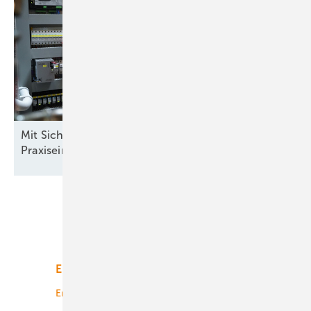
Mit Sicherheit mehr Rendite: Batteriespeicher im
Praxiseinsatz
Unsere Themen
Energiemarkt
Technologie
Energierecht
Planung