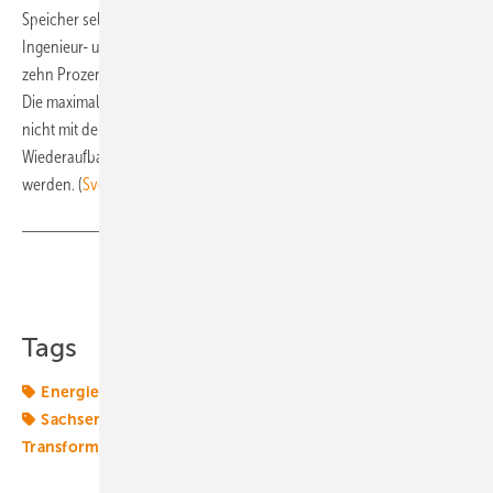
Speicher selbst, Investitionen in Mess- und Steuereinrichtungen und
Ingenieur- und Planungsleistungen. Letztere werden aber in Höhe von
zehn Prozent der gesamten zuwendungsfähigen Ausgaben gefördert.
Die maximale Förderhöhe liegt bei 20.000 Euro. Die Förderung kann
nicht mit der Speicherförderung durch die Kreditanstalt für
Wiederaufbau (KfW) oder mit anderen Förderungen kombiniert
werden. (
Sven Ullrich
)
Teilen
Link kopieren
Tags
Energiewende 2.0
Förderung
Investition
Sachse
Sachsen
Solarstrom
Speicher
Stromspeicher
Transformation