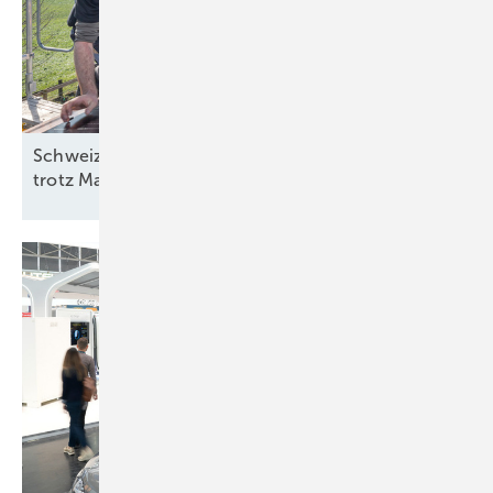
Schweiz: Bessere Stimmung in der Solarbranche
trotz
Marktstagnation