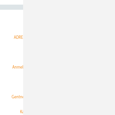
Abo- & Leserservice
ADRESSBUCH der WIND- und SOLARENERGIE
AGB
Alle Inhalte chronologisch
Anmelden
Anmeldung & Registrierung
Datenschutz
E-Paper
ERNEUERBARE ENERGIEN abonnieren
Gentner Energy Media
Gentner Verlag
Impressum
Karriere bei Gentner
Team
Mediaservice