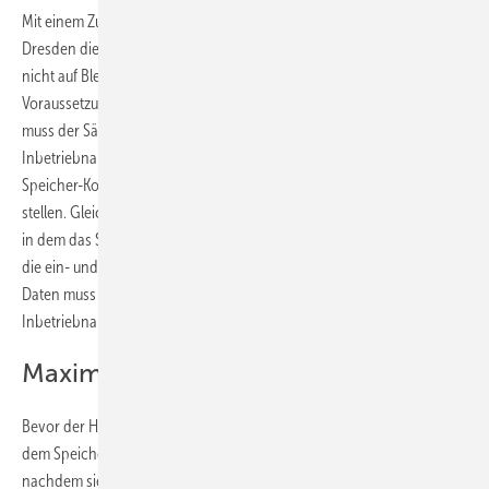
Mit einem Zuschuss von 50 Prozent der Investitionssumme fördert
Dresden die Installation von Modellprojekten. Das sind Speicher, die
nicht auf Blei- oder Lithium-Ionen-Technolgie basieren.
Voraussetzung ist ein regelmäßiges Monitoring. Der Anlagenbetreiber
muss der Sächsischen Energieagentur (Saena) ein Jahr nach
Inbetriebnahme alle Daten über die Einspeisung der Photovoltaik-
Speicher-Kombination in viertelstündiger Auflösung zur Verfügung
stellen. Gleiches gilt für den Strombezug aus dem Netz des Gebäudes,
in dem das System installiert ist. Mit gleicher Auflösung muss er auch
die ein- und ausgespeicherte Strommenge nachweisen. Die gleichen
Daten muss der Anlagenbetreiber noch einmal drei Jahre nach
Inbetriebnahme des Systems an die Saena übermitteln.
Maximal 20.000 Euro pro Projekt
Bevor der Hauseigentümer mit dem Bau der Solarstromanlage und
dem Speicher beginnt, muss die SAB die Förderung bewilligt haben,
nachdem sie alle Unterlagen geprüft hat. Förderfähig sind dabei der