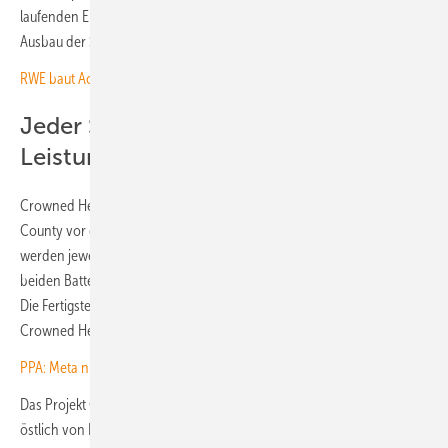
laufenden Engagements, die Energieinfrastruktur in Texas durch den
Ausbau der Speicherkapazitäten zu verbessern“, betont er.
RWE baut Acht-Stunden-Batteriespeicher in Australien
Jeder Speicher hat 150 Megawatt
Leistung
Crowned Heron 1 and Crowned Heron 2 entstehen im Fort Bend
County vor den Toren Houstons im Süden des Bundesstaates. Sie
werden jeweils eine Leistung von 150 Megawatt erreichen. Jeder der
beiden Batteriespeicher kann 300 Megawattstunden zwischenlagern.
Die Fertigstellung von Crowned Heron 1 ist für Sommer 2025 geplant.
Crowned Heron 2 soll planmäßig im Herbst 2025 ans Netz gehen.
PPA: Meta nutzt in den USA Strom aus Solarparks
Das Projekt Cartwheel wird in Sulphur Springs, etwa 100 Kilometer
östlich von Dallas im Nordosten von Texas gebaut. Dort hat RWE