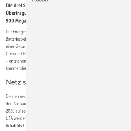
Die drei Speicher werden in Texas zur Unterstützung des
Übertragungsnetzes eingesetzt. Sie können zusammen
900 Megawattstunden Strom zwischenlagern.
Der Energieversorger RWE baut derzeit in den USA gleich drei große
Batteriespeicher mit einer Gesamtleistung von 450 Megawatt und
einer Gesamtkapazität von 900 Megawattstunden. Die drei Speicher
Crowned Heron 1 und Crowned Heron 2 sowie das Projekt Cartwheel
– entstehen in Texas. Sie sind derzeit im Bau und sollen im
kommenden Jahr ans Netz gehen.
Netz stabil halten
Die den neuen Anlagen sind Teil einer Projektpipeline von RWE, die
den Ausbau der Speicherleistung des Unternehmens weltweit bis
2030 auf sechs Gigawatt steigern soll. Die drei neuen Speicher in den
USA werden die Stabilität und Resilienz des Netzes des Electric
Reliability Council of Texas (ERCOT), einem der neun unabhängigen