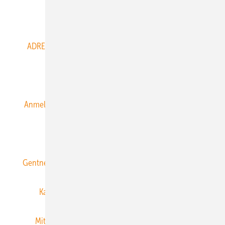
Abo- & Leserservice
ADRESSBUCH der WIND- und SOLARENERGIE
AGB
Alle Inhalte chronologisch
Anmelden
Anmeldung & Registrierung
Datenschutz
E-Paper
ERNEUERBARE ENERGIEN abonnieren
Gentner Energy Media
Gentner Verlag
Impressum
Karriere bei Gentner
Team
Mediaservice
Mitgliedschaften und Engagement
Newsletter