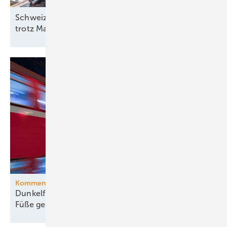
Schweiz: Bessere Stimmung in der Solarbranche
trotz
Marktstagnation
Kommentar
Dunkelflaute-Debatte gehört vom Kopf auf die
Füße
gestellt