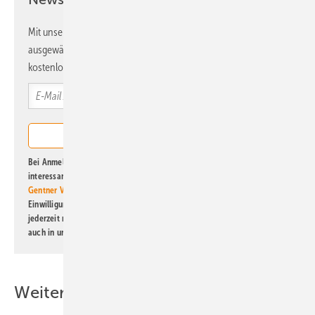
Mit unserem Newsletter erhalten Sie regelmäßig von uns
ausgewählte Informationen und Neuigkeiten, gebündelt und
kostenlos direkt ins Postfach.
Bei Anmeldung zu diesem Newsletter bin ich damit einverstanden, über
interessante Verlags- und Online-Angebote
der Marken der Alfons W.
Gentner Verlag GmbH & Co. KG
informiert zu werden. Diese
Einwilligung kann ich jederzeit widerrufen und eine Abmeldung ist
jederzeit möglich. Informationen zum Umgang mit Daten finden Sie
auch in unserer
Datenschutzerklärung
.
Weitere Inhalte