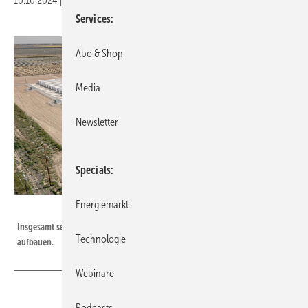
10.10.2024
|
Druckvorschau
Services
Abo & Shop
Media
Newsletter
Specials
Energiemarkt
RWE
Insgesamt sechs Gigawatt Großspeicherleistung will RWE weltweit bis 2030
Technologie
aufbauen.
Webinare
Podcasts