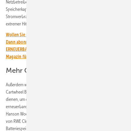
Netzbetreiber Nordamerikas, unterstützen. In Texas sind die
Speicherkapazitäten notwendig, um die Schwankungen im
Stromverbrauch auszugleichen, die in Texas vor allem aufgrund
extremer Hitzeperioden immer häufiger auftreten.
Wollen Sie über die Energiewende auf dem Laufenden bleiben?
Dann abonnieren Sie einfach den kostenlosen Newsletter von
ERNEUERBARE ENERGIEN – dem größten verbandsunabhängigen
Magazin für erneuerbare Energien in Deutschland!
Mehr Ökostrom ins Netz integrieren
Außerdem werden die Crowned Heron 1 and 2 und auch das
Cartwheel Batterieprojekt als zuverlässige Energiespeicherlösung
dienen, um die Netzstabilität im Rahmen des zunehmenden Ausbaus
erneuerbarer Erzeugungskapazitäten am Netz zu verbessern, wie
Hanson Wood, Leiter der Projektentwicklung Erneuerbare Kraftwerke
von RWE Clean Energy, erklärt. „Diese drei neuen
Batteriespeicherprojekte markieren eine signifikanten Schritt unseres