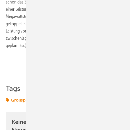
schon das Speicherprojekt Bright Arrow umgesetzt, eine Anlage mit
einer Leistung von 100 Megawatt und einer Kapazität von 200
Megawattstunden. Er ist mit einem 300-Megawatt-Solarpark
gekoppelt. Cartwheel wird größer. Dieser Speicher bekommt eine
Leistung von 150 Megawatt und wird 300 Megawattstunden Strom
zwischenlagern können. Die Fertigstellung ist für Sommer 2025
geplant. (su)
Teilen
Link kopieren
Tags
Großspeicher
RWE
Speicher
Umschlag
Keine Zeit? Kein Problem mit dem ERE
Newsletter!