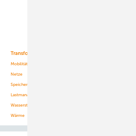
Onshore-Wind
Offshore-Wind
Solar
Bioenergie
Transformation
Energieversorger
Service
Mobilität
Kommunen
Netze
Stadtwerke
Speicher
Energiekonzerne
Lastmanagement
Wasserstoff
Wärme