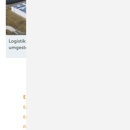
Logistikzentrum in Brandenburg auf Solarstrom
umgestellt
Unsere Themen
Energiemarkt
Technologie
Energierecht
Planung
Energiemärkte weltweit
Logistik
Finanzierung
Betrieb