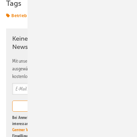
Tags
Betrieb
SMA
Solaranlage
Speicher
Stromnetz
Keine Zeit? Kein Problem mit dem ERE
Newsletter!
Mit unserem Newsletter erhalten Sie regelmäßig von uns
ausgewählte Informationen und Neuigkeiten, gebündelt und
kostenlos direkt ins Postfach.
Bei Anmeldung zu diesem Newsletter bin ich damit einverstanden, über
interessante Verlags- und Online-Angebote
der Marken der Alfons W.
Gentner Verlag GmbH & Co. KG
informiert zu werden. Diese
Einwilligung kann ich jederzeit widerrufen und eine Abmeldung ist