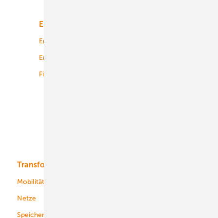
Energiemarkt
Technologie
Energierecht
Planung
Energiemärkte weltweit
Logistik
Finanzierung
Betrieb
Onshore-Wind
Offshore-Wind
Solar
Bioenergie
Transformation
Energieversorger
Service
Mobilität
Kommunen
Netze
Stadtwerke
Speicher
Energiekonzerne