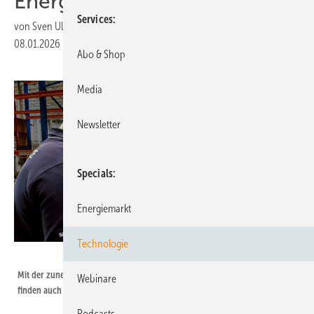
Energieversorgung
Services
von
Sven Ullrich
08.01.2026
|
Druckvorschau
Abo & Shop
Media
Newsletter
Specials
Energiemarkt
Technologie
SMA
Mit der zunehmenden Zahl der dezentralen Anlagen im Stromsystem
Webinare
finden auch Angreifer mehr Einfallstore. Diese müssen gut geschützt sein.
Podcasts