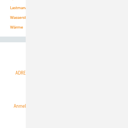
Lastmanagement
Wasserstoff
Wärme
Abo- & Leserservice
ADRESSBUCH der WIND- und SOLARENERGIE
AGB
Alle Inhalte chronologisch
Anmelden
Anmeldung & Registrierung
Datenschutz
E-Paper
ERNEUERBARE ENERGIEN abonnieren