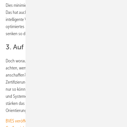
Dies minimiert die Risiken und schützt die Energieinfrastruktur effektiv.
Das hat auch noch Vorteile für den Betrieb der Anlage. Denn die
intelligente Vernetzung und Steuerung der Photovoltaikanlage und ein
optimiertes Energiemanagement steigern den Eigenverbrauch und
senken so die Stromkosten.
3. Auf Zertifizierungen achten
Doch worauf sollten die Hauseigentümer oder Gewerbetreibenden
achten, wenn sie sich eine Solaranlage oder einen Batteriespeicher
anschaffen? Die Expert:innen von SMA weisen darauf hin, dass
Zertifizierungen wie die ISO 27001 eine zentrale Rolle spielen. Denn
nur so können die Anwender:innen darauf vertrauen, dass ihre Daten
und Systeme sicher sind. Die Zertifizierungen schaffen Transparenz,
stärken das Vertrauen und geben Endnutzern eine wichtige
Orientierungshilfe.
BVES veröffentlicht aktualisierten Sicherheitsleitfaden für