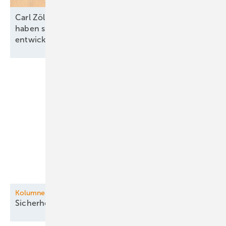
Carl Zöllner von Intilion: „In allen Marktsegmenten
haben sich attraktive Geschäftsmodelle
entwickelt“
Kolumne: Auf ein Wort
Sicherheitslücke Luft:
Drohnenabwehr