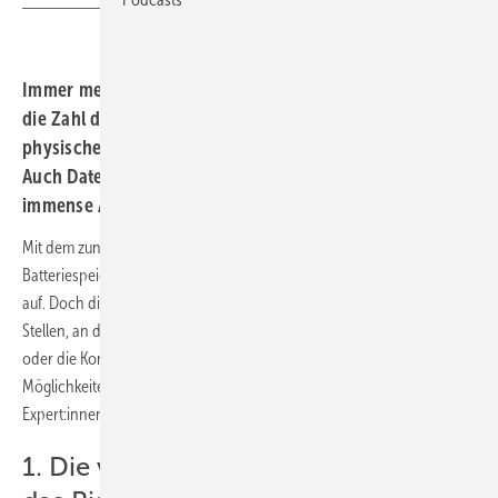
Immer mehr Solaranlagen und Batteriespeicher erhöhen
die Zahl der Einfallstore für Hacker. Denn nicht nur ein
physischer Angriff kann ganze Regionen lahmlegen.
Auch Datenklau und Datenmanipulation können
immense Auswirkungen haben.
Mit dem zunehmenden Ausbau von Solaranlagen und
Batteriespeichern nimmt die dezentrale Energiewende weiter Fahrt
auf. Doch die vielen dezentralen Einheiten erhöhen auch die Zahl der
Stellen, an denen sich Hacker einfinden, um Schaden anzurichten
oder die Kontrolle der Energiesteuerung zu übernehmen. Doch es gibt
Möglichkeiten zum Schutz der Anlagen und Systeme, wie die
Expert:innen von SMA herausgearbeitet haben.
1. Die vernetzten Systeme erhöhen