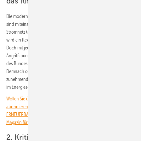
das Risiko von Cyberangriffen
Die modernen Energieanlagen in Gebäuden und auf dem Freiland
sind miteinander vernetzt. Solaranlagen, Batteriespeicher und das
Stromnetz tauschen über das Internet Daten miteinander aus. Nur so
wird ein flexibler Betrieb der vielen dezentralen Anlagen möglich.
Doch mit jeder Verbindung steigt auch die Zahl potenzieller
Angriffspunkte. Die Expert:innen von SMA verweisen hier auf Angaben
des Bundesamts für Sicherheit in der Informationstechnik (BSI).
Demnach geraten hauptsächlich Solar- und Windkraftanlagen
zunehmend ins Visier der Angreifer. Die Zahl der gemeldeten Vorfälle
im Energiesektor steige kontinuierlich.
Wollen Sie über die Energiewende auf dem Laufenden bleiben? Dann
abonnieren Sie einfach den kostenlosen Newsletter von
ERNEUERBARE ENERGIEN – dem größten verbandsunabhängigen
Magazin für erneuerbare Energien in Deutschland!
2. Kritische Infrastruktur besser