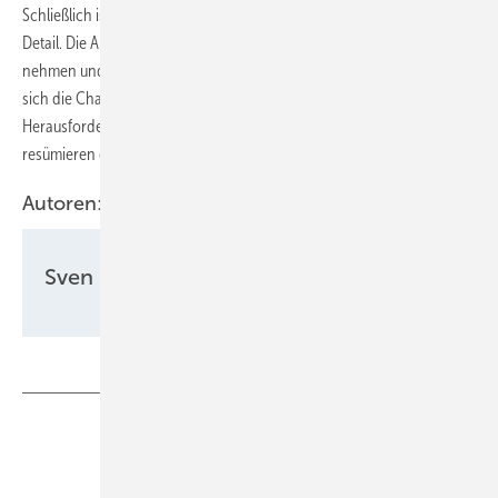
Schließlich ist Cybersicherheit mehr als nur ein kleines technisches
Detail. Die Anlagenbetreiber:innen sollten den Datenschutz ernst
nehmen und ihre digitalen Geräte zuverlässig schützen. Nur so lassen
sich die Chancen der Digitalisierung voll ausschöpfen und die
Herausforderungen der Energiewende erfolgreich bewältigen,
resümieren die SMA-Datenschutzexpert:innen.
Autoren:
Sven Ullrich
Teilen
Link kopieren