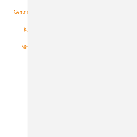
Gentner Energy Media
Gentner Verlag
Impressum
Karriere bei Gentner
Team
Mediaservice
Mitgliedschaften und Engagement
Newsletter
Privacy Manager
RSS-Feed
Veranstaltungen / Webinare
© 2026 ERNEUERBARE ENERGIEN