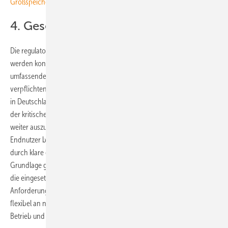
Großspeicher
4. Gesetzliche Vorgaben beachten
Die regulatorischen Anforderungen an Datenschutz und IT-Sicherheit
werden kontinuierlich verschärft. In der Energiebranche sind
umfassende Maßnahmen zum Schutz vor Cyberangriffen mittlerweile
verpflichtend. Ein aktuelles Beispiel ist die EU-Richtlinie NIS-2, die nun
in Deutschland umgesetzt wurde. Diese gibt vor, dass Unternehmen
der kritischen Infrastruktur verpflichtet sind, ihre Schutzmechanismen
weiter auszubauen und ihre Systeme regelmäßig zu überprüfen. Für
Endnutzer bedeutet dies: Die Sicherheit der Energieversorgung wird
durch klare gesetzliche Rahmenbedingungen auf eine stabile
Grundlage gestellt. Die Anwender:innen sollten darauf achten, dass
die eingesetzten Wechselrichter die aktuellen gesetzlichen
Anforderungen erfüllen. Sie müssen aber auch in der Lage sein, sich
flexibel an neue Vorgaben anzupassen. Dadurch wird der langfristige
Betrieb und Einsatz gewährleistet.