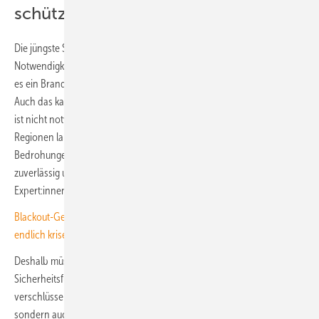
schützen
Die jüngste Stromunterbrechung im Südwesten von Berlin hat die
Notwendigkeit des Schutzes der Strominfrastruktur gezeigt. Hier war
es ein Brandanschlag. Doch viel öfter greifen Hacker das System an.
Auch das kann fatale Folgen haben. Denn eine physische Zerstörung
ist nicht notwendig. Auch ein erfolgreicher Angriff kann ganze
Regionen lahmlegen. „Ein wirksamer Schutz vor digitalen
Bedrohungen ist daher grundlegend, damit Strom jederzeit
zuverlässig und sicher bereitgestellt werden kann“, betonen die SMA-
Expert:innen.
Blackout-Gefahr in Deutschland: 10 Maßnahmen, die unser Stromnetz
endlich krisenfest machen
Deshalb müssen Wechselrichter zwingend mit modernen
Sicherheitsfunktionen ausgerüstet sein. Dazu gehört nicht nur die
verschlüsselte Kommunikation oder die Integration einer Firewall,
sondern auch die regelmäßige Pflege der Software durch Updates.