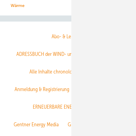
Wärme
Abo- & Leserservice
ADRESSBUCH der WIND- und SOLARENERGIE
AGB
Alle Inhalte chronologisch
Anmelden
Anmeldung & Registrierung
Datenschutz
E-Paper
ERNEUERBARE ENERGIEN abonnieren
Gentner Energy Media
Gentner Verlag
Impressum