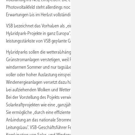
Photovoltaikfeld steht allerdings noch aus und dürfte gemäß den
Erwartungen bis im Herbst vollständig erfolgen.
VSB bezeichnet das Vorhaben als „eines der bedeutendsten
Hybridpark-Projekte in ganz Europa“. Es sei zugleich das bisher
leistungsstärkste von VSB geplante Grünstromprojekt.
Hybridparks sollen die wetterabhängige Stromerzeugung von
Grünstromanlagen verstetigen, weil Photovoltaikanlagen im
windarmen Sommer und nur tagsüber bei wolkenarmem Wetter unter
voller oder hoher Auslastung einspeisen, während
Windenergieanlagen versetzt dazu häufig auch nachts oder gerade
bei aufziehenden Wolken und Wetterwechseln ihren Strom erzeugen.
Bei der Vorstellung des Pojekts verwies VSB auf Vorteile von Wind-
Solarkraftprojekten wie eine „ganzjährig stabile Energieversorgung“.
Sie ermögliche „durch eine effiziente Auslegung eine problemlose
Anbindung an das nationale Stromnetz ohne zusätzlichen
Leitungsbau“. VSB-Geschäftsführer Felix Grolman betonte, die
Kombination von Solar- und Windenergie in Hybridprojekten sei „eine