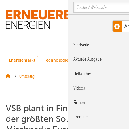
Springe
Springe
Springe
Search
auf
auf
auf
Hauptinhalt
Hauptmenü
SiteSearch
MENÜ
Startseite
Aktuelle Ausgabe
Energiemarkt
Technologie
Webinare
Podcasts
Heftarchiv
Umschlag
Videos
Firmen
VSB plant in Finnland einen
der größten Solar-Wind-
Premium