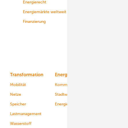
Energierecht
Planung
Energiemärkte weltweit
Logistik
Finanzierung
Betrieb
Onshore-Wind
Offshore-Wind
Solar
Bioenergie
Transformation
Energieversorger
Service
Mobilität
Kommunen
Netze
Stadtwerke
Speicher
Energiekonzerne
Lastmanagement
Wasserstoff