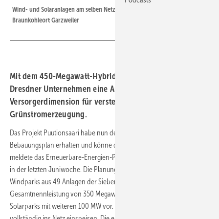
Wind- und Solaranlagen am selben Netzeinspeisepunkt hier am
Braunkohleort Garzweiler
Mit dem 450-Megawatt-Hybridvorhaben projektiert das
Dresdner Unternehmen eine Anlage in
Versorgerdimension für verstetigte
Grünstromerzeugung.
Das Projekt Puutionsaari habe nun den rechtsverbindlichen lokalen
Bebauungsplan erhalten und könne deshalb in die Umsetzung gehen,
meldete das Erneuerbare-Energien-Projektierungsunternehmen VSB
in der letzten Juniwoche. Die Planungen sehen die Errichtung eines
Windparks aus 49 Anlagen der Sieben-MW-Klasse mit einer
Gesamtnennleistung von 350 Megawatt (MW) ab 2025 sowie eines
Solarparks mit weiteren 100 MW vor. 2028 soll der Hybridpark dann
vollständig ins Netz einspeisen. Die endgültige Genehmigung für das