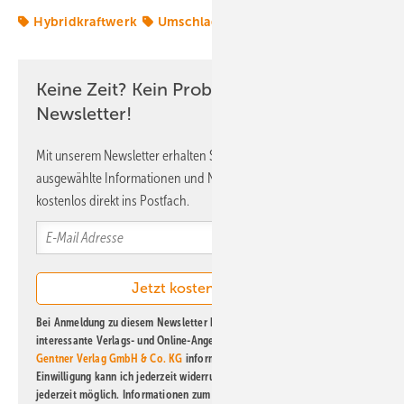
Hybridkraftwerk
Umschlag
VSB
Keine Zeit? Kein Problem mit dem ERE
Newsletter!
Mit unserem Newsletter erhalten Sie regelmäßig von uns
ausgewählte Informationen und Neuigkeiten, gebündelt und
kostenlos direkt ins Postfach.
Bei Anmeldung zu diesem Newsletter bin ich damit einverstanden, über
interessante Verlags- und Online-Angebote
der Marken der Alfons W.
Gentner Verlag GmbH & Co. KG
informiert zu werden. Diese
Einwilligung kann ich jederzeit widerrufen und eine Abmeldung ist
jederzeit möglich. Informationen zum Umgang mit Daten finden Sie