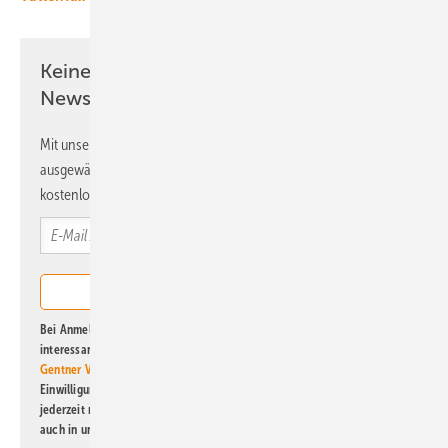
Keine Zeit? Kein Problem mit dem ERE
Newsletter!
Mit unserem Newsletter erhalten Sie regelmäßig von uns
ausgewählte Informationen und Neuigkeiten, gebündelt und
kostenlos direkt ins Postfach.
Bei Anmeldung zu diesem Newsletter bin ich damit einverstanden, über
interessante Verlags- und Online-Angebote
der Marken der Alfons W.
Gentner Verlag GmbH & Co. KG
informiert zu werden. Diese
Einwilligung kann ich jederzeit widerrufen und eine Abmeldung ist
jederzeit möglich. Informationen zum Umgang mit Daten finden Sie
auch in unserer
Datenschutzerklärung
.