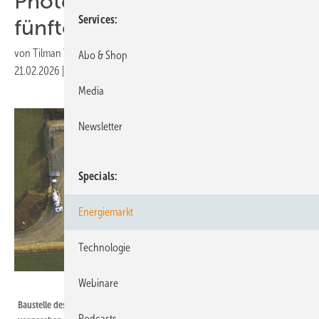
Photovoltaikpark speist als
Services
fünfte Windturbine ein
von
Tilman Weber
Abo & Shop
21.02.2026
|
Druckvorschau
Media
Newsletter
Specials
Energiemarkt
Technologie
Webinare
Vattenfall
Baustelle des Hybridkraftwerkes Hommerdingen-Biesdorf von Vattenfall,
Podcasts