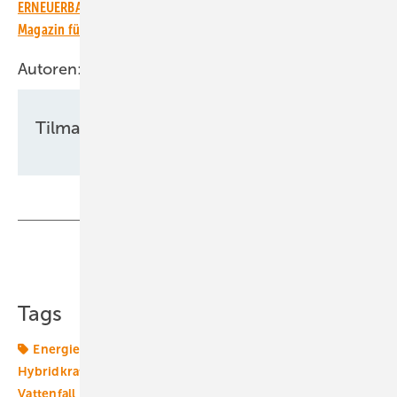
ERNEUERBARE ENERGIEN – dem größten verbandsunabhängigen
Magazin für erneuerbare Energien in Deutschland!
Autoren:
Tilman Weber
Teilen
Link kopieren
Tags
Energiemarkt
Energiemärkte weltweit
Hybridkraftwerk
Netzanschluss
Photovoltaik
Vattenfall
Windenergie