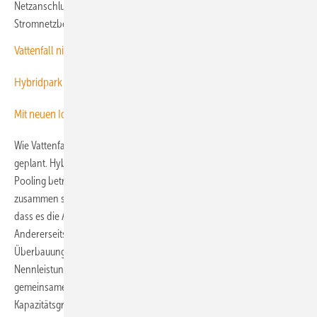
Netzanschluss des Windparks einspeise und aus der Sicht des
Stromnetzbetriebs als „weitere Windturbine“ einspeise.
Vattenfall nimmt Kombikraftwerk in Holland in Betrieb
Hybridpark von WPD lastet das Netz besser aus
Mit neuen Ideen ans Netz
Wie Vattenfall erklärte, ist die Inbetriebnahme im Herbst dieses Jahres
geplant. Hybridkraftwerke dürfen einerseits sogenanntes Cable
Pooling betreiben und über einen gemeinsamen Netzanschluss
zusammen so viel Erzeugungskapazität zusammen ans Netz bringen,
dass es die Aufnahmekapazität des Netzanschlusses erreicht.
Andererseits erlaubt ein Gesetz seit 2025 auch die sogenannte
Überbauung: Hier dürfen Wind- und Solarkraftwerke auch mit mehr
Nennleistung gemeinsam andocken, müssen aber bei zu viel
gemeinsamer Erzeugung sich dann durch den Netzbetreiber bis zur
Kapazitätsgrenze des Netzanschlusses herunter abregeln lassen. Weil