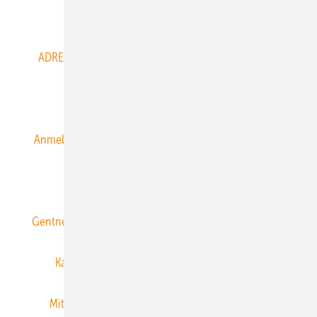
Abo- & Leserservice
ADRESSBUCH der WIND- und SOLARENERGIE
AGB
Alle Inhalte chronologisch
Anmelden
Anmeldung & Registrierung
Datenschutz
E-Paper
ERNEUERBARE ENERGIEN abonnieren
Gentner Energy Media
Gentner Verlag
Impressum
Karriere bei Gentner
Team
Mediaservice
Mitgliedschaften und Engagement
Newsletter