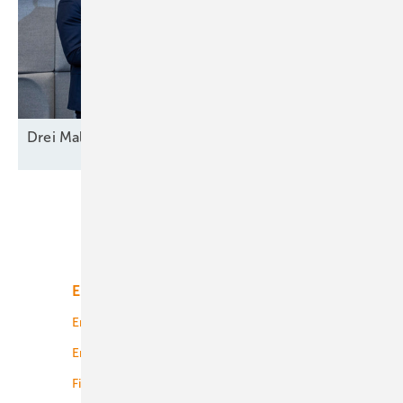
Drei Mal Modell
Europa
Unsere Themen
Energiemarkt
Technologie
Energierecht
Planung
Energiemärkte weltweit
Logistik
Finanzierung
Betrieb