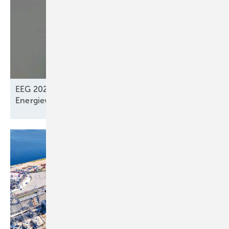
EEG 2027: „Systemdienliches Zusammenspiel“ der
Energiewendeakteure? –
Fehlt!