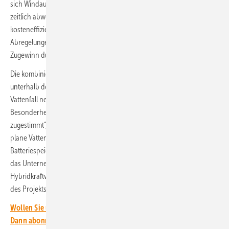
sich Windaufkommen und Sonneneinstrahlung oft ergänzen und
zeitlich abwechseln soll die Überbauung den Netzanschluss
kosteneffizienter nutzen lassen. Die verpassten Einnahmen durch die
Abregelungen sind geringer als diese gesenkten Kosten und der
Zugewinn durch eine insgesamt höhere Einspeisung.
Die kombinierte Anlage wird in das Verteilstromnetz von Westznetz
unterhalb der Hoch- und Höchstspannungsebene einspeisen.
Vattenfall nennt das Projekt aufgrund des Einspeisemodells eine
Besonderheit: „Diesem innovativen Konzept hatte Westnetz
zugestimmt“, teilte das Unternehmen am Freitag mit. In Deutschland
plane Vattenfall „insbesondere, Solarparks um zusätzliche
Batteriespeicher zu ergänzen“. Inwiefern beziehungsweise wie häufig
das Unternehmen nun weitere Wind- und Solarenergie-
Hybridkraftwerke bauen wolle, benannte Vattenfall in der Vorstellung
des Projekts nicht.
Wollen Sie über die Energiewende auf dem Laufenden bleiben?
Dann abonnieren Sie einfach den kostenlosen Newsletter von