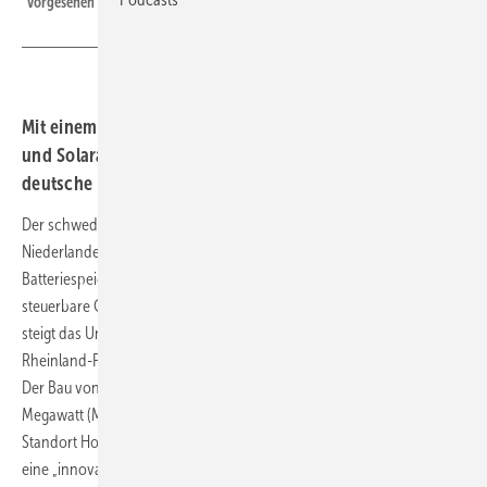
vorgesehen sind zusammen 24,6 Megawatt (MW) Nennleistung.
Mit einem gemeinsamen Netzanschluss für Windkraft-
und Solaranlagen in Rheinland-Pfalz steigt Vattenfall ins
deutsche Hybridkraftwerksgeschäft ein.
Der schwedische Energiekonzern Vattenfall hatte 2022 in den
Niederlanden mit einem sehr großen Hybridkraftwerk inklusive
Batteriespeicheranlage vorgelegt, um die möglichst verlässliche
steuerbare Grünstromeinspeisung im großen Stil vorzumachen. Nun
steigt das Unternehmen nach eigenen Angaben mit einem Projekt in
Rheinland-Pfalz auch hierzulande ins Hybridkraftwerksgeschäft ein.
Der Bau von vier Enercon-Windenergieanlagen mit zusammen 17
Megawatt (MW) und eines Solarmodulfelds mit 7,6 MW am Eifel-
Standort Hommerdingen-Biesdorf hat begonnen. Vattenfall nennt es
eine „innovative Variante“, für die der Solarpark über den