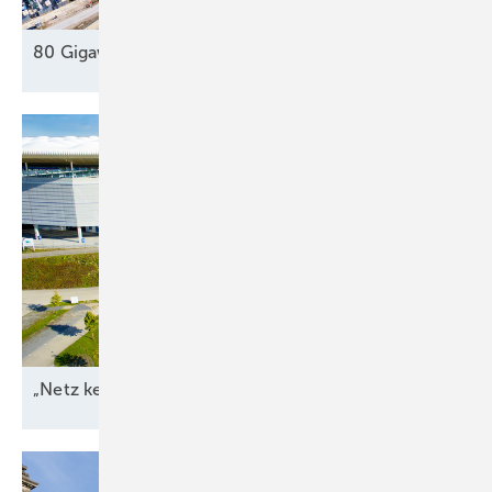
80 Gigawatt gegen die Dunkelflaute
?
„Netz kein Engpass
mehr“