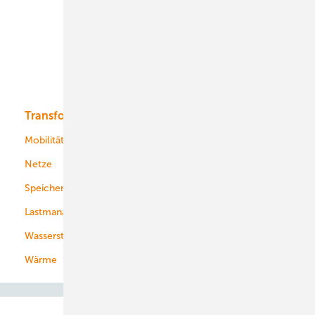
Onshore-Wind
Offshore-Wind
Solar
Bioenergie
Transformation
Energieversorger
Service
Mobilität
Kommunen
Netze
Stadtwerke
Speicher
Energiekonzerne
Lastmanagement
Wasserstoff
Wärme